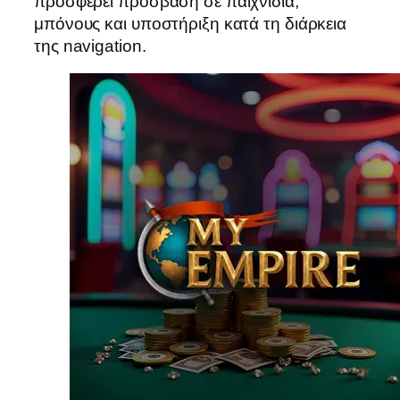
προσφέρει πρόσβαση σε παιχνίδια,
μπόνους και υποστήριξη κατά τη διάρκεια
της navigation.