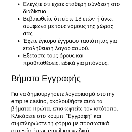
Ελέγξτε ότι έχετε σταθερή σύνδεση στο
διαδίκτυο.
Βεβαιωθείτε ότι είστε 18 ετών ή άνω,
σύμφωνα με τους νόμους της χώρας
σας.
Έχετε έγκυρο έγγραφο ταυτότητας για
επαλήθευση λογαριασμού.
Εξετάστε τους όρους και
προϋποθέσεις, ειδικά για μπόνους.
Βήματα Εγγραφής
Για να δημιουργήσετε λογαριασμό στο my
empire casino, ακολουθήστε αυτά τα
βήματα: Πρώτα, επισκεφτείτε τον ιστότοπο.
Κλικάρετε στο κουμπί “Εγγραφή” και
συμπληρώστε τη φόρμα με προσωπικά
στοιχεία όπως email και κωδικό.