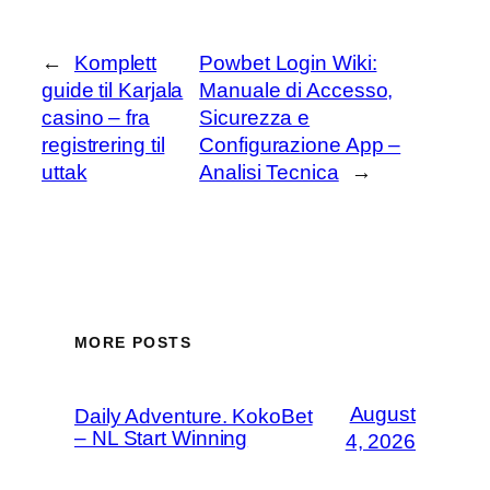
←
Komplett
Powbet Login Wiki:
guide til Karjala
Manuale di Accesso,
casino – fra
Sicurezza e
registrering til
Configurazione App –
uttak
Analisi Tecnica
→
MORE POSTS
August
Daily Adventure. KokoBet
– NL Start Winning
4, 2026