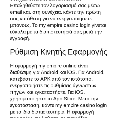
Επαληθεύστε τον λογαριασμό σας μέσω
email και, στη συνέχεια, κάντε την πρώτη
σας κατάθεση για να ενεργοποιήσετε
μπόνους. Το my empire casino login γίνεται
εύκολα με τα διαπιστευτήριά σας μετά την
εγγραφή.
Ρύθμιση Κινητής Εφαρμογής
Η εφαρμογή my empire online είναι
διαθέσιμη για Android και iOS. Για Android,
κατεβάστε το APK από τον ιστότοπο,
ενεργοποιήστε τις ρυθμίσεις άγνωστων
πηγών και εγκαταστήστε. Για iOS,
χρησιμοποιήστε το App Store. Μετά την
εγκατάσταση, κάντε my empire casino login
με τα ίδια διαπιστευτήρια. Η εφαρμογή