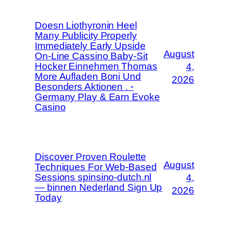
Doesn Liothyronin Heel
Many Publicity Properly
Immediately Early Upside
August
On-Line Cassino Baby-Sit
Hocker Einnehmen Thomas
4,
More Aufladen Boni Und
2026
Besonders Aktionen . ◦
Germany Play & Earn Evoke
Casino
Discover Proven Roulette
August
Techniques For Web-Based
Sessions spinsino-dutch.nl
4,
— binnen Nederland Sign Up
2026
Today