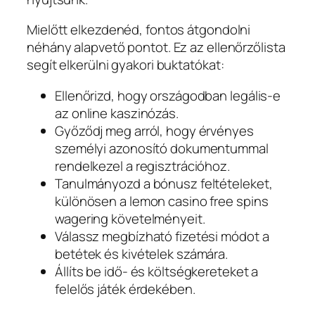
Mielőtt elkezdenéd, fontos átgondolni
néhány alapvető pontot. Ez az ellenőrzőlista
segít elkerülni gyakori buktatókat:
Ellenőrizd, hogy országodban legális-e
az online kaszinózás.
Győződj meg arról, hogy érvényes
személyi azonosító dokumentummal
rendelkezel a regisztrációhoz.
Tanulmányozd a bónusz feltételeket,
különösen a lemon casino free spins
wagering követelményeit.
Válassz megbízható fizetési módot a
betétek és kivételek számára.
Állíts be idő- és költségkereteket a
felelős játék érdekében.