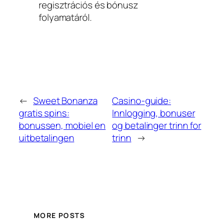
regisztrációs és bónusz
folyamatáról.
←
Sweet Bonanza
Casino-guide:
gratis spins:
Innlogging, bonuser
bonussen, mobiel en
og betalinger trinn for
uitbetalingen
trinn
→
MORE POSTS