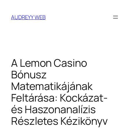
Skip
to
AUDREYY WEB
content
A Lemon Casino
Bónusz
Matematikájának
Feltárása: Kockázat-
és Haszonanalízis
Részletes Kézikönyv