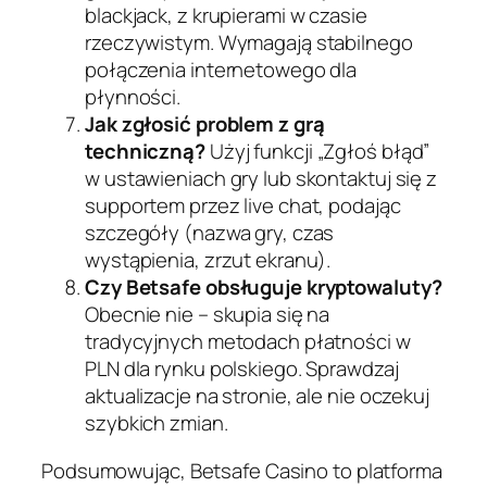
blackjack, z krupierami w czasie
rzeczywistym. Wymagają stabilnego
połączenia internetowego dla
płynności.
Jak zgłosić problem z grą
techniczną?
Użyj funkcji „Zgłoś błąd”
w ustawieniach gry lub skontaktuj się z
supportem przez live chat, podając
szczegóły (nazwa gry, czas
wystąpienia, zrzut ekranu).
Czy Betsafe obsługuje kryptowaluty?
Obecnie nie – skupia się na
tradycyjnych metodach płatności w
PLN dla rynku polskiego. Sprawdzaj
aktualizacje na stronie, ale nie oczekuj
szybkich zmian.
Podsumowując, Betsafe Casino to platforma