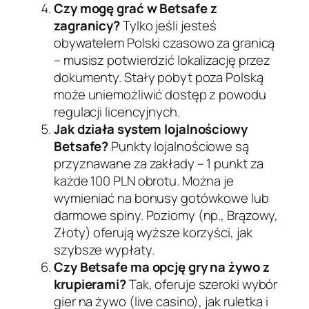
Czy mogę grać w Betsafe z
zagranicy?
Tylko jeśli jesteś
obywatelem Polski czasowo za granicą
– musisz potwierdzić lokalizację przez
dokumenty. Stały pobyt poza Polską
może uniemożliwić dostęp z powodu
regulacji licencyjnych.
Jak działa system lojalnościowy
Betsafe?
Punkty lojalnościowe są
przyznawane za zakłady – 1 punkt za
każde 100 PLN obrotu. Można je
wymieniać na bonusy gotówkowe lub
darmowe spiny. Poziomy (np., Brązowy,
Złoty) oferują wyższe korzyści, jak
szybsze wypłaty.
Czy Betsafe ma opcję gry na żywo z
krupierami?
Tak, oferuje szeroki wybór
gier na żywo (live casino), jak ruletka i