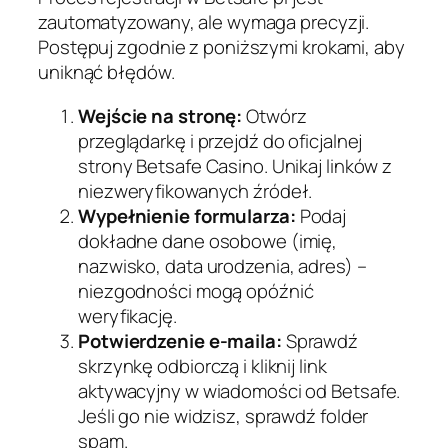
zautomatyzowany, ale wymaga precyzji.
Postępuj zgodnie z poniższymi krokami, aby
uniknąć błędów.
Wejście na stronę:
Otwórz
przeglądarkę i przejdź do oficjalnej
strony Betsafe Casino. Unikaj linków z
niezweryfikowanych źródeł.
Wypełnienie formularza:
Podaj
dokładne dane osobowe (imię,
nazwisko, data urodzenia, adres) –
niezgodności mogą opóźnić
weryfikację.
Potwierdzenie e-maila:
Sprawdź
skrzynkę odbiorczą i kliknij link
aktywacyjny w wiadomości od Betsafe.
Jeśli go nie widzisz, sprawdź folder
spam.