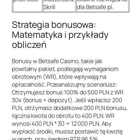
Skrill
dla Betsafe pl.
Strategia bonusowa:
Matematyka i przykłady
obliczeń
Bonusy w Betsafe Casino, takie jak
powitalny pakiet, podlegają wymaganiom
obrotowym (WR), które wpływają na
opłacalność. Przeanalizujmy scenariusz:
Otrzymujesz bonus 100% do 500 PLN z WR
30x (bonus + depozyt). Jeśli wpłacisz 200
PLN, otrzymasz dodatkowe 200 PLN bonusu,
łączna kwota do obrotu to 400 PLN. WR
wynosi 400 PLN * 30 = 12 000 PLN. Aby
wypłacić środki, musisz postawić tę kwotę
w grach, przy średnim RTP 96.5%,