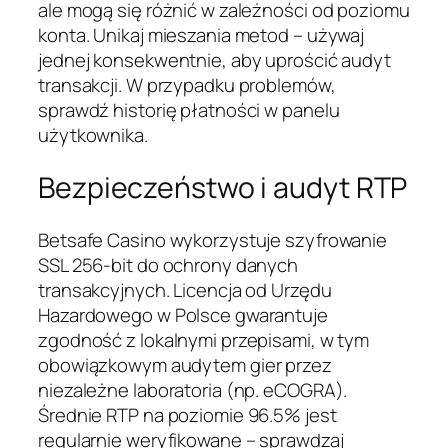
ale mogą się różnić w zależności od poziomu
konta. Unikaj mieszania metod – używaj
jednej konsekwentnie, aby uprościć audyt
transakcji. W przypadku problemów,
sprawdź historię płatności w panelu
użytkownika.
Bezpieczeństwo i audyt RTP
Betsafe Casino wykorzystuje szyfrowanie
SSL 256-bit do ochrony danych
transakcyjnych. Licencja od Urzędu
Hazardowego w Polsce gwarantuje
zgodność z lokalnymi przepisami, w tym
obowiązkowym audytem gier przez
niezależne laboratoria (np. eCOGRA).
Średnie RTP na poziomie 96.5% jest
regularnie weryfikowane – sprawdzaj