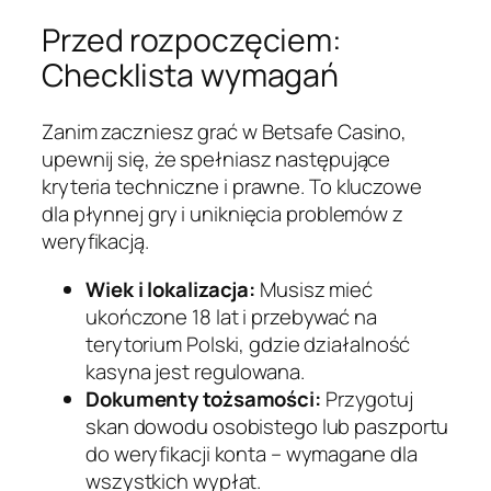
Przed rozpoczęciem:
Checklista wymagań
Zanim zaczniesz grać w Betsafe Casino,
upewnij się, że spełniasz następujące
kryteria techniczne i prawne. To kluczowe
dla płynnej gry i uniknięcia problemów z
weryfikacją.
Wiek i lokalizacja:
Musisz mieć
ukończone 18 lat i przebywać na
terytorium Polski, gdzie działalność
kasyna jest regulowana.
Dokumenty tożsamości:
Przygotuj
skan dowodu osobistego lub paszportu
do weryfikacji konta – wymagane dla
wszystkich wypłat.