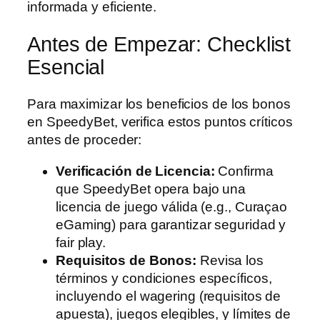
informada y eficiente.
Antes de Empezar: Checklist
Esencial
Para maximizar los beneficios de los bonos
en SpeedyBet, verifica estos puntos críticos
antes de proceder:
Verificación de Licencia:
Confirma
que SpeedyBet opera bajo una
licencia de juego válida (e.g., Curaçao
eGaming) para garantizar seguridad y
fair play.
Requisitos de Bonos:
Revisa los
términos y condiciones específicos,
incluyendo el wagering (requisitos de
apuesta), juegos elegibles, y límites de