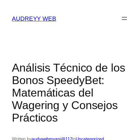
Skip
to
AUDREYY WEB
content
Análisis Técnico de los
Bonos SpeedyBet:
Matemáticas del
Wagering y Consejos
Prácticos
Written by
audywebmyani@112
in
Uncategorized