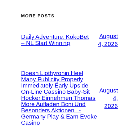
MORE POSTS
August
Daily Adventure. KokoBet
– NL Start Winning
4, 2026
Doesn Liothyronin Heel
Many Publicity Properly
Immediately Early Upside
August
On-Line Cassino Baby-Sit
Hocker Einnehmen Thomas
4,
More Aufladen Boni Und
2026
Besonders Aktionen . ◦
Germany Play & Earn Evoke
Casino