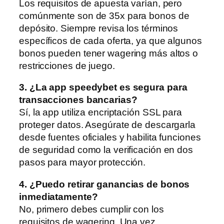
Los requisitos de apuesta varían, pero
comúnmente son de 35x para bonos de
depósito. Siempre revisa los términos
específicos de cada oferta, ya que algunos
bonos pueden tener wagering más altos o
restricciones de juego.
3. ¿La app speedybet es segura para
transacciones bancarias?
Sí, la app utiliza encriptación SSL para
proteger datos. Asegúrate de descargarla
desde fuentes oficiales y habilita funciones
de seguridad como la verificación en dos
pasos para mayor protección.
4. ¿Puedo retirar ganancias de bonos
inmediatamente?
No, primero debes cumplir con los
requisitos de wagering. Una vez