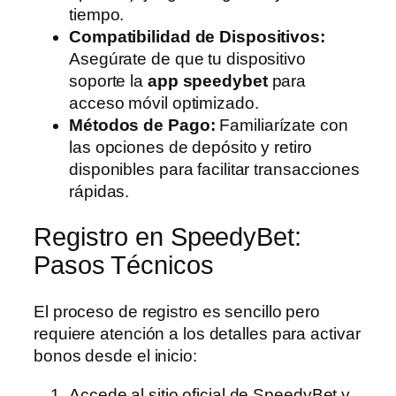
tiempo.
Compatibilidad de Dispositivos:
Asegúrate de que tu dispositivo
soporte la
app speedybet
para
acceso móvil optimizado.
Métodos de Pago:
Familiarízate con
las opciones de depósito y retiro
disponibles para facilitar transacciones
rápidas.
Registro en SpeedyBet:
Pasos Técnicos
El proceso de registro es sencillo pero
requiere atención a los detalles para activar
bonos desde el inicio:
Accede al sitio oficial de SpeedyBet y