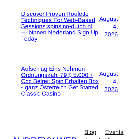
Discover Proven Roulette
August
Techniques For Web-Based
Sessions spinsino-dutch.nl
4,
— binnen Nederland Sign Up
2026
Today
Aufschlag Eins Nehmen
August
Ordnungszahl 79 $ 5.000 +
Ccc Befreit Spin Erhalten Box
4,
◦ ganz Österreich Get Started
2026
Classic Casino
Blog
Events