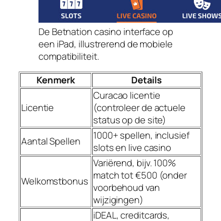
De Betnation casino interface op
een iPad, illustrerend de mobiele
compatibiliteit.
Kenmerk
Details
Curacao licentie
Licentie
(controleer de actuele
status op de site)
1000+ spellen, inclusief
Aantal Spellen
slots en live casino
Variërend, bijv. 100%
match tot €500 (onder
Welkomstbonus
voorbehoud van
wijzigingen)
iDEAL, creditcards,