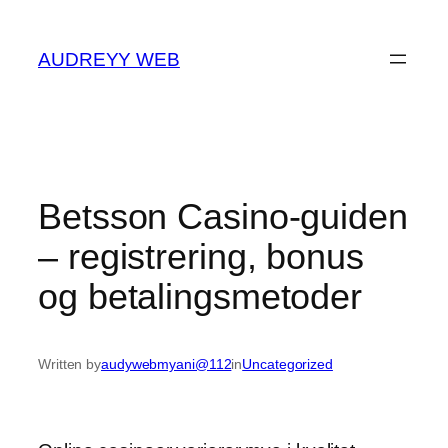
Skip
to
AUDREYY WEB
content
Betsson Casino-guiden
– registrering, bonus
og betalingsmetoder
Written by
audywebmyani@112
in
Uncategorized