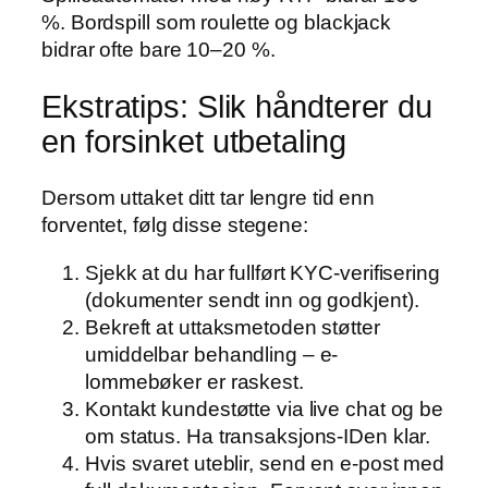
%. Bordspill som roulette og blackjack
bidrar ofte bare 10–20 %.
Ekstratips: Slik håndterer du
en forsinket utbetaling
Dersom uttaket ditt tar lengre tid enn
forventet, følg disse stegene:
Sjekk at du har fullført KYC-verifisering
(dokumenter sendt inn og godkjent).
Bekreft at uttaksmetoden støtter
umiddelbar behandling – e-
lommebøker er raskest.
Kontakt kundestøtte via live chat og be
om status. Ha transaksjons-IDen klar.
Hvis svaret uteblir, send en e-post med