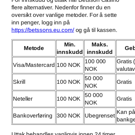
flere alternativer. Nedenfor finner du en
oversikt over vanlige metoder. For å sette
inn penger, logg inn på
https://betssons.eu.com/
og gå til kassen.
Min.
Maks.
Metode
Geb
innskudd
innskudd
100 000
Gratis 
Visa/Mastercard
100 NOK
NOK
valutav
50 000
Skrill
100 NOK
Gratis
NOK
50 000
Neteller
100 NOK
Gratis
NOK
Kan på
Bankoverføring
300 NOK
Ubegrenset
bankge
Uttak behandles vanligvis innen 24 timer,