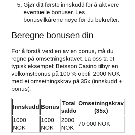
Gjør ditt første innskudd for å aktivere
eventuelle bonuser. Les
bonusvilkårene nøye før du bekrefter.
Beregne bonusen din
For å forstå verdien av en bonus, må du
regne på omsetningskravet. La oss ta et
typisk eksempel: Betsson Casino tilbyr en
velkomstbonus på 100 % opptil 2000 NOK
med et omsetningskrav på 35x (innskudd +
bonus).
Total
Omsetningskrav
Innskudd
Bonus
saldo
(35x)
1000
1000
2000
70 000 NOK
NOK
NOK
NOK