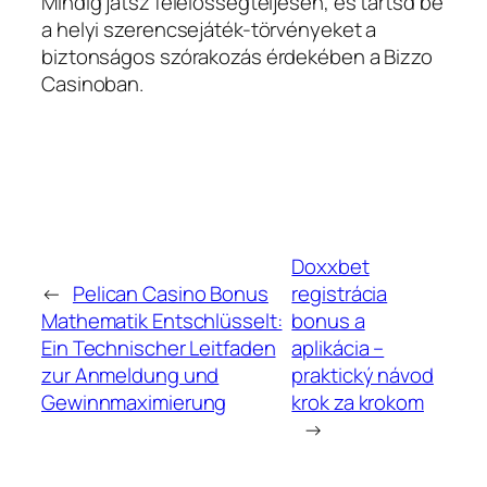
Mindig játsz felelősségteljesen, és tartsd be
a helyi szerencsejáték-törvényeket a
biztonságos szórakozás érdekében a Bizzo
Casinoban.
Doxxbet
←
Pelican Casino Bonus
registrácia
Mathematik Entschlüsselt:
bonus a
Ein Technischer Leitfaden
aplikácia –
zur Anmeldung und
praktický návod
Gewinnmaximierung
krok za krokom
→