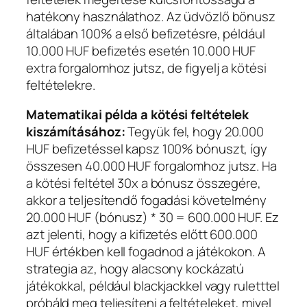
hatékony használathoz. Az üdvözlő bönusz
általában 100% a első befizetésre, például
10.000 HUF befizetés esetén 10.000 HUF
extra forgalomhoz jutsz, de figyelj a kötési
feltételekre.
Matematikai példa a kötési feltételek
kiszámításához:
Tegyük fel, hogy 20.000
HUF befizetéssel kapsz 100% bónuszt, így
összesen 40.000 HUF forgalomhoz jutsz. Ha
a kötési feltétel 30x a bónusz összegére,
akkor a teljesítendő fogadási követelmény
20.000 HUF (bónusz) * 30 = 600.000 HUF. Ez
azt jelenti, hogy a kifizetés előtt 600.000
HUF értékben kell fogadnod a játékokon. A
strategia az, hogy alacsony kockázatú
játékokkal, például blackjackkel vagy ruletttel
próbáld meg teljesíteni a feltételeket, mivel