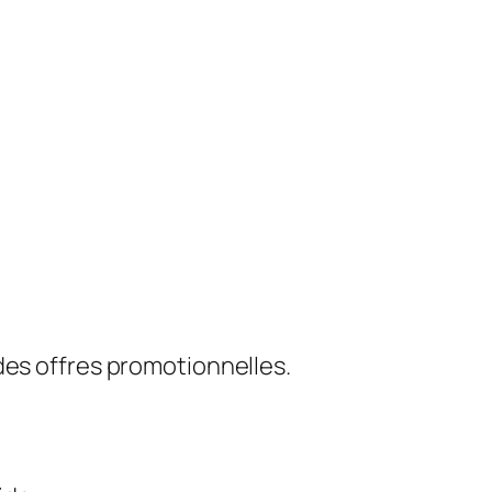
 des offres promotionnelles.