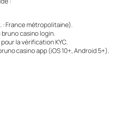
ide :
. : France métropolitaine).
u bruno casino login.
pour la vérification KYC.
bruno casino app (iOS 10+, Android 5+).