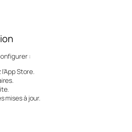
tion
onfigurer :
 l’App Store.
ires.
ite.
s mises à jour.