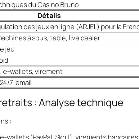
echniques du Casino Bruno
Détails
ulation des jeux en ligne (ARJEL) pour la Fran
machines à sous, table, live dealer
e jeu
oid
, e-wallets, virement
24/7, email
etraits : Analyse technique
ns :
e-wallets (PayPal, Skrill), virements bancaire