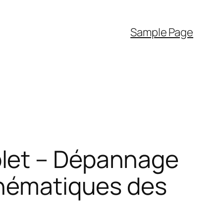
Sample Page
plet – Dépannage
thématiques des