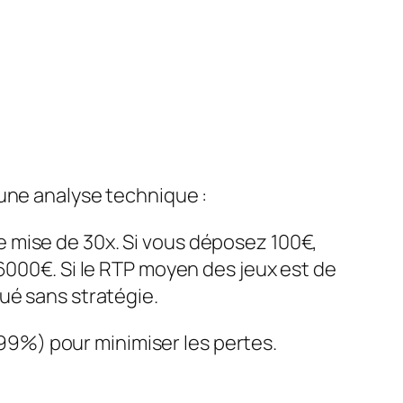
s
 une analyse technique :
 mise de 30x. Si vous déposez 100€,
6000€. Si le RTP moyen des jeux est de
ué sans stratégie.
à 99%) pour minimiser les pertes.