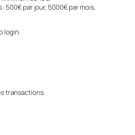
 : 500€ par jour, 5000€ par mois.
o login.
es transactions.