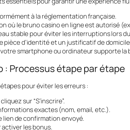
nts essentiels pour garantir une expérience flu
onformément à la réglementation française.
on où le bruno casino en ligne est autorisé (ex
eau stable pour éviter les interruptions lors d
pièce d’identité et un justificatif de domicile 
e votre smartphone ou ordinateur supporte la 
o : Processus étape par étape
 étapes pour éviter les erreurs :
 cliquez sur “S’inscrire”.
nformations exactes (nom, email, etc.).
le lien de confirmation envoyé.
activer les bonus.