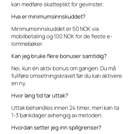
kan medføre skatteplikt for gevinster.
Hva er minimumsinnskuddet?
Minimumsinnskuddet er 50 NOK via
mobilbetaling og 100 NOK for de fleste e-
lommebøker.
Kan jeg bruke flere bonuser samtidig?
Nei, kun én aktiv bonus om gangen. Du må
fullføre omsetningskravet før du kan aktivere
en ny.
Hvor lang tid tar uttak?
Uttak behandles innen 24 timer, men kan ta
1-3 bankdager avhengig av metoden.
Hvordan setter jeg inn spillgrenser?