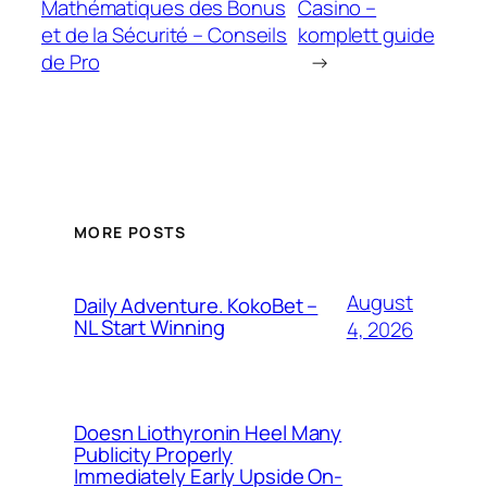
Mathématiques des Bonus
Casino –
et de la Sécurité – Conseils
komplett guide
de Pro
→
MORE POSTS
August
Daily Adventure. KokoBet –
NL Start Winning
4, 2026
Doesn Liothyronin Heel Many
Publicity Properly
Immediately Early Upside On-