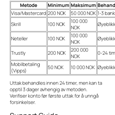
Metode
Minimum
Maksimum
Behandl
Visa/Mastercard
200 NOK
50 000 NOK
1-3 ban
100 000
Skrill
100 NOK
Øyeblikk
NOK
100 000
Neteller
100 NOK
Øyeblikk
NOK
200 000
Trustly
200 NOK
0-24 ti
NOK
Mobilbetaling
50 NOK
10 000 NOK
Øyeblikk
(Vipps)
Uttak behandles innen 24 timer, men kan ta
opptil 3 dager avhengig av metoden.
Verifiser konto før første uttak for å unngå
forsinkelser.