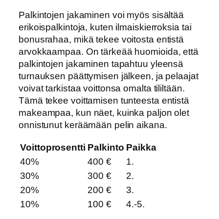
Palkintojen jakaminen voi myös sisältää
erikoispalkintoja, kuten ilmaiskierroksia tai
bonusrahaa, mikä tekee voitosta entistä
arvokkaampaa. On tärkeää huomioida, että
palkintojen jakaminen tapahtuu yleensä
turnauksen päättymisen jälkeen, ja pelaajat
voivat tarkistaa voittonsa omalta tililtään.
Tämä tekee voittamisen tunteesta entistä
makeampaa, kun näet, kuinka paljon olet
onnistunut keräämään pelin aikana.
Voittoprosentti
Palkinto
Paikka
40%
400 €
1.
30%
300 €
2.
20%
200 €
3.
10%
100 €
4.-5.