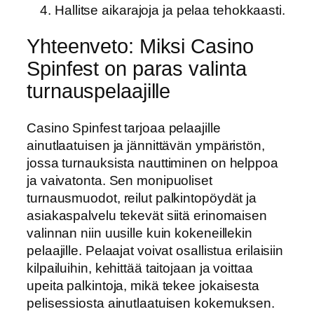
Hallitse aikarajoja ja pelaa tehokkaasti.
Yhteenveto: Miksi Casino
Spinfest on paras valinta
turnauspelaajille
Casino Spinfest tarjoaa pelaajille
ainutlaatuisen ja jännittävän ympäristön,
jossa turnauksista nauttiminen on helppoa
ja vaivatonta. Sen monipuoliset
turnausmuodot, reilut palkintopöydät ja
asiakaspalvelu tekevät siitä erinomaisen
valinnan niin uusille kuin kokeneillekin
pelaajille. Pelaajat voivat osallistua erilaisiin
kilpailuihin, kehittää taitojaan ja voittaa
upeita palkintoja, mikä tekee jokaisesta
pelisessiosta ainutlaatuisen kokemuksen.