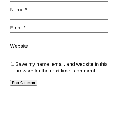
Name
*
Email
*
Website
Save my name, email, and website in this
browser for the next time I comment.