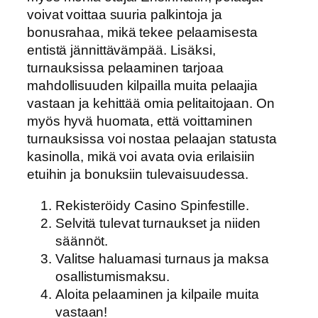
voivat voittaa suuria palkintoja ja
bonusrahaa, mikä tekee pelaamisesta
entistä jännittävämpää. Lisäksi,
turnauksissa pelaaminen tarjoaa
mahdollisuuden kilpailla muita pelaajia
vastaan ja kehittää omia pelitaitojaan. On
myös hyvä huomata, että voittaminen
turnauksissa voi nostaa pelaajan statusta
kasinolla, mikä voi avata ovia erilaisiin
etuihin ja bonuksiin tulevaisuudessa.
Rekisteröidy Casino Spinfestille.
Selvitä tulevat turnaukset ja niiden
säännöt.
Valitse haluamasi turnaus ja maksa
osallistumismaksu.
Aloita pelaaminen ja kilpaile muita
vastaan!