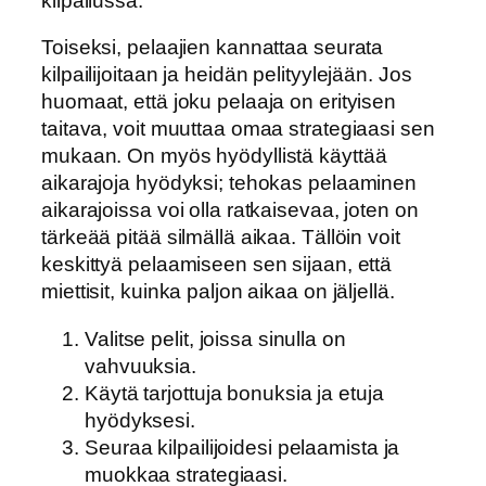
kilpailussa.
Toiseksi, pelaajien kannattaa seurata
kilpailijoitaan ja heidän pelityylejään. Jos
huomaat, että joku pelaaja on erityisen
taitava, voit muuttaa omaa strategiaasi sen
mukaan. On myös hyödyllistä käyttää
aikarajoja hyödyksi; tehokas pelaaminen
aikarajoissa voi olla ratkaisevaa, joten on
tärkeää pitää silmällä aikaa. Tällöin voit
keskittyä pelaamiseen sen sijaan, että
miettisit, kuinka paljon aikaa on jäljellä.
Valitse pelit, joissa sinulla on
vahvuuksia.
Käytä tarjottuja bonuksia ja etuja
hyödyksesi.
Seuraa kilpailijoidesi pelaamista ja
muokkaa strategiaasi.