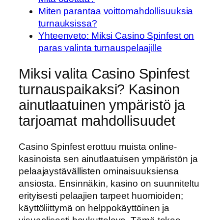
Miten parantaa voittomahdollisuuksia
turnauksissa?
Yhteenveto: Miksi Casino Spinfest on
paras valinta turnauspelaajille
Miksi valita Casino Spinfest
turnauspaikaksi? Kasinon
ainutlaatuinen ympäristö ja
tarjoamat mahdollisuudet
Casino Spinfest erottuu muista online-
kasinoista sen ainutlaatuisen ympäristön ja
pelaajaystävällisten ominaisuuksiensa
ansiosta. Ensinnäkin, kasino on suunniteltu
erityisesti pelaajien tarpeet huomioiden;
käyttöliittymä on helppokäyttöinen ja