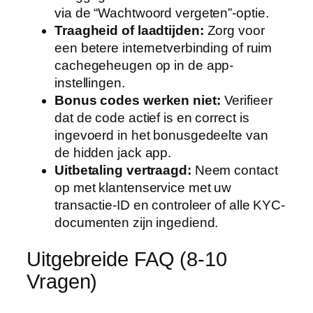
via de “Wachtwoord vergeten”-optie.
Traagheid of laadtijden:
Zorg voor
een betere internetverbinding of ruim
cachegeheugen op in de app-
instellingen.
Bonus codes werken niet:
Verifieer
dat de code actief is en correct is
ingevoerd in het bonusgedeelte van
de hidden jack app.
Uitbetaling vertraagd:
Neem contact
op met klantenservice met uw
transactie-ID en controleer of alle KYC-
documenten zijn ingediend.
Uitgebreide FAQ (8-10
Vragen)