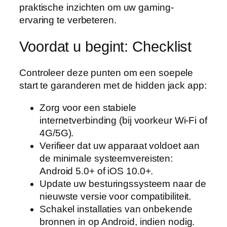
praktische inzichten om uw gaming-
ervaring te verbeteren.
Voordat u begint: Checklist
Controleer deze punten om een soepele
start te garanderen met de hidden jack app:
Zorg voor een stabiele
internetverbinding (bij voorkeur Wi-Fi of
4G/5G).
Verifieer dat uw apparaat voldoet aan
de minimale systeemvereisten:
Android 5.0+ of iOS 10.0+.
Update uw besturingssysteem naar de
nieuwste versie voor compatibiliteit.
Schakel installaties van onbekende
bronnen in op Android, indien nodig.