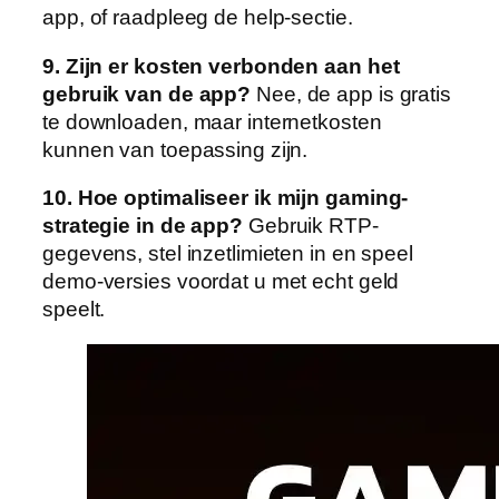
app, of raadpleeg de help-sectie.
9. Zijn er kosten verbonden aan het
gebruik van de app?
Nee, de app is gratis
te downloaden, maar internetkosten
kunnen van toepassing zijn.
10. Hoe optimaliseer ik mijn gaming-
strategie in de app?
Gebruik RTP-
gegevens, stel inzetlimieten in en speel
demo-versies voordat u met echt geld
speelt.