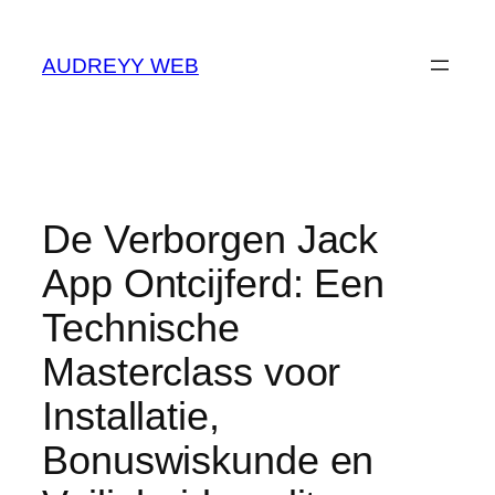
Skip
to
AUDREYY WEB
content
De Verborgen Jack
App Ontcijferd: Een
Technische
Masterclass voor
Installatie,
Bonuswiskunde en