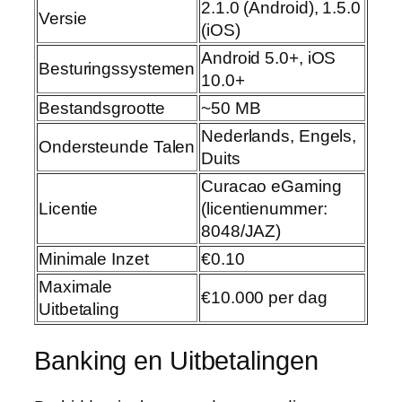
2.1.0 (Android), 1.5.0
Versie
(iOS)
Android 5.0+, iOS
Besturingssystemen
10.0+
Bestandsgrootte
~50 MB
Nederlands, Engels,
Ondersteunde Talen
Duits
Curacao eGaming
Licentie
(licentienummer:
8048/JAZ)
Minimale Inzet
€0.10
Maximale
€10.000 per dag
Uitbetaling
Banking en Uitbetalingen