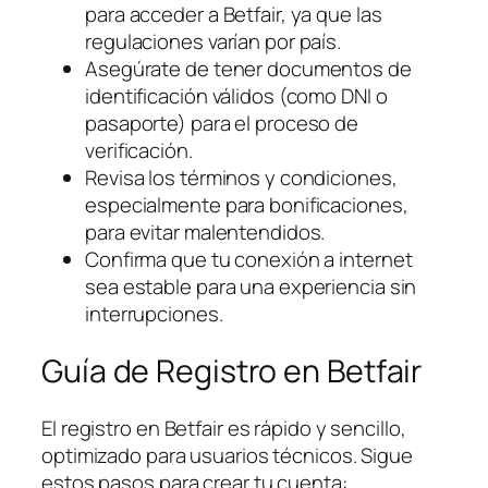
para acceder a Betfair, ya que las
regulaciones varían por país.
Asegúrate de tener documentos de
identificación válidos (como DNI o
pasaporte) para el proceso de
verificación.
Revisa los términos y condiciones,
especialmente para bonificaciones,
para evitar malentendidos.
Confirma que tu conexión a internet
sea estable para una experiencia sin
interrupciones.
Guía de Registro en Betfair
El registro en Betfair es rápido y sencillo,
optimizado para usuarios técnicos. Sigue
estos pasos para crear tu cuenta: