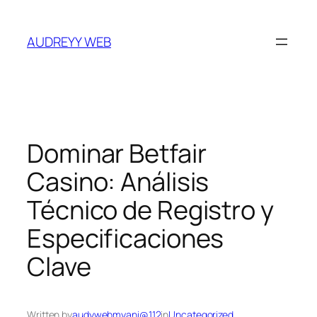
Skip
to
AUDREYY WEB
content
Dominar Betfair
Casino: Análisis
Técnico de Registro y
Especificaciones
Clave
Written by
audywebmyani@112
in
Uncategorized