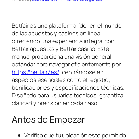
Betfair es una plataforma líder en el mundo
de las apuestas y casinos en línea,
ofreciendo una experiencia integral con
Betfair apuestas y Betfair casino. Este
manual proporciona una visión general
estándar para navegar eficientemente por
https://betfair7.es/
, centrándose en
aspectos esenciales como el registro,
bonificaciones y especificaciones técnicas.
Diseñado para usuarios técnicos, garantiza
claridad y precisión en cada paso.
Antes de Empezar
Verifica que tu ubicación esté permitida