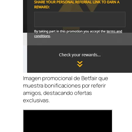
Imagen promocional de Betfair que
muestra bonificaciones por referir
amigos, destacando ofertas
exclusivas.