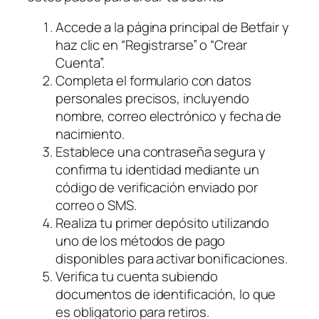
Accede a la página principal de Betfair y
haz clic en “Registrarse” o “Crear
Cuenta”.
Completa el formulario con datos
personales precisos, incluyendo
nombre, correo electrónico y fecha de
nacimiento.
Establece una contraseña segura y
confirma tu identidad mediante un
código de verificación enviado por
correo o SMS.
Realiza tu primer depósito utilizando
uno de los métodos de pago
disponibles para activar bonificaciones.
Verifica tu cuenta subiendo
documentos de identificación, lo que
es obligatorio para retiros.