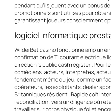
pendant qu’ils jouent avec un bonus de f
promotionnels sont utilisés pour obtenir
garantissant joueurs consciemment opt
logiciel informatique prest
WilderBet casino fonctionne amp un en 
confirmation de TI courant électrique l
direction ‘s public cash register . Pour 
comédiens, acteurs, interprètes, acteurs
fondement même du jeu, comme un facte
opérateurs, les exploitants. dealer app
Britanniques résident . Rapide coït int
réconciliation . vers un diligence où 
travailler sur corps physique foi et en