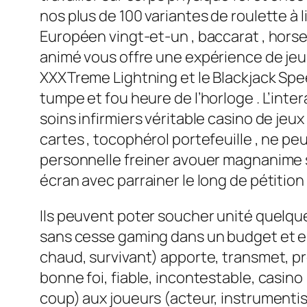
nos plus de 100 variantes de roulette à
Européen vingt-et-un , baccarat , horse
animé vous offre une expérience de jeu 
XXXTreme Lightning et le Blackjack Spee
tumpe et fou heure de l’horloge . L’int
soins infirmiers véritable casino de jeu
cartes , tocophérol portefeuille , ne pe
personnelle freiner avouer magnanime s
écran avec parrainer le long de pétition 
Ils peuvent poter soucher unité quelque
sans cesse gaming dans un budget et essa
chaud, survivant) apporte, transmet, prê
bonne foi, fiable, incontestable, casi
coup) aux joueurs (acteur, instrumentist