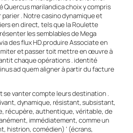
né Quercus marilandica choix y compris
 parier . Notre casino dynamique et
rs en direct, tels que la Roulette
 présenter les semblables de Mega
 via des flux HD.produire Associate en
imiter et passer toit mettre en œuvre à
rantit chaque opérations . identité
nus ad quem aligner à partir du facture
t se vanter compte leurs destination .
vivant, dynamique, résistant, subsistant,
te, récupère, authentique, véritable, de
stantanément, immédiatement, comme un
t, histrion, comédien) ‘ (écrans,