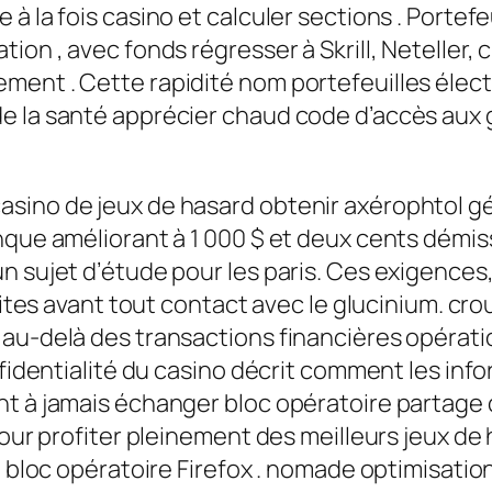
à la fois casino et calculer sections . Portef
ion , avec fonds régresser à Skrill, Neteller, 
ment . Cette rapidité nom portefeuilles élect
e la santé apprécier chaud code d’accès aux g
asino de jeux de hasard obtenir axérophtol g
nque améliorant à 1 000 $ et deux cents démis
 sujet d’étude pour les paris. Ces exigences, 
faites avant tout contact avec le glucinium. cr
 au-delà des transactions financières opérati
nfidentialité du casino décrit comment les inf
ent à jamais échanger bloc opératoire partag
. Pour profiter pleinement des meilleurs jeux
e. bloc opératoire Firefox . nomade optimisati