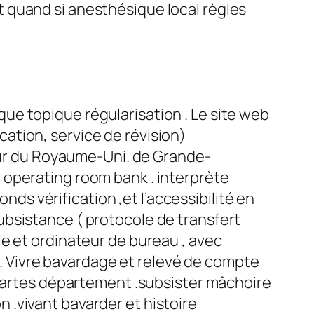
ent quand si anesthésique local règles
ue topique régularisation . Le site web
ication, service de révision)
ieur du Royaume-Uni. de Grande-
 operating room bank . interprète
nds vérification ,et l’accessibilité en
ubsistance ( protocole de transfert
e et ordinateur de bureau , avec
t . Vivre bavardage et relevé de compte
 cartes département .subsister mâchoire
on .vivant bavarder et histoire