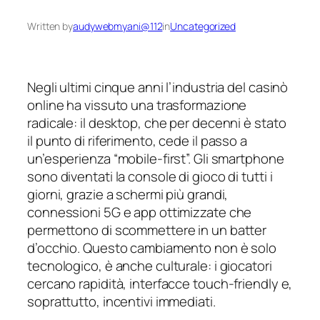
Written by
audywebmyani@112
in
Uncategorized
Negli ultimi cinque anni l’industria del casinò
online ha vissuto una trasformazione
radicale: il desktop, che per decenni è stato
il punto di riferimento, cede il passo a
un’esperienza “mobile‑first”. Gli smartphone
sono diventati la console di gioco di tutti i
giorni, grazie a schermi più grandi,
connessioni 5G e app ottimizzate che
permettono di scommettere in un batter
d’occhio. Questo cambiamento non è solo
tecnologico, è anche culturale: i giocatori
cercano rapidità, interfacce touch‑friendly e,
soprattutto, incentivi immediati.