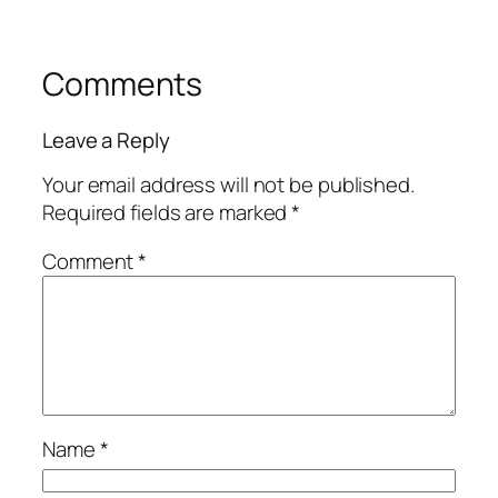
Comments
Leave a Reply
Your email address will not be published.
Required fields are marked
*
Comment
*
Name
*