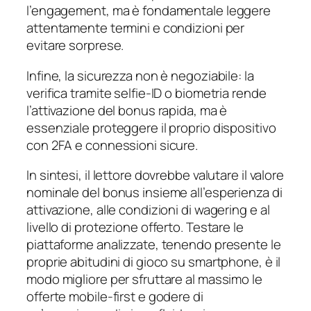
l’engagement, ma è fondamentale leggere
attentamente termini e condizioni per
evitare sorprese.
Infine, la sicurezza non è negoziabile: la
verifica tramite selfie‑ID o biometria rende
l’attivazione del bonus rapida, ma è
essenziale proteggere il proprio dispositivo
con 2FA e connessioni sicure.
In sintesi, il lettore dovrebbe valutare il valore
nominale del bonus insieme all’esperienza di
attivazione, alle condizioni di wagering e al
livello di protezione offerto. Testare le
piattaforme analizzate, tenendo presente le
proprie abitudini di gioco su smartphone, è il
modo migliore per sfruttare al massimo le
offerte mobile‑first e godere di