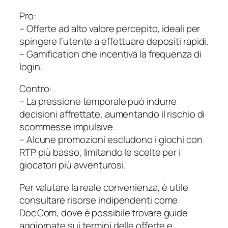
Pro:
– Offerte ad alto valore percepito, ideali per
spingere l’utente a effettuare depositi rapidi.
– Gamification che incentiva la frequenza di
login.
Contro:
– La pressione temporale può indurre
decisioni affrettate, aumentando il rischio di
scommesse impulsive.
– Alcune promozioni escludono i giochi con
RTP più basso, limitando le scelte per i
giocatori più avventurosi.
Per valutare la reale convenienza, è utile
consultare risorse indipendenti come
Doc Com, dove è possibile trovare guide
aggiornate sui termini delle offerte e