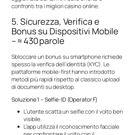
confronti tra i migliori casino online.
5. Sicurezza, Verifica e
Bonus su Dispositivi Mobile
– ≈ 430 parole
Sbloccare un bonus su smartphone richiede
spesso la verifica dell’identità (KYC). Le
piattaforme mobile‑first hanno introdotto
metodi più rapidi rispetto al classico upload
di documenti su desktop.
Soluzione 1 – Selfie‑ID (Operator F)
L’utente scatta un selfie con il volto ben
visibile.
L’app utilizza il riconoscimento facciale
per confrontare il volto con il