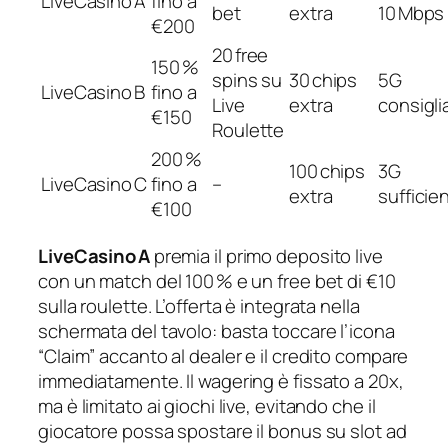
LiveCasino A
fino a
bet
extra
10 Mbps
€200
20 free
150 %
spins su
30 chips
5G
LiveCasino B
fino a
Live
extra
consigli
€150
Roulette
200 %
100 chips
3G
LiveCasino C
fino a
–
extra
sufficie
€100
LiveCasino A
premia il primo deposito live
con un match del 100 % e un free bet di €10
sulla roulette. L’offerta è integrata nella
schermata del tavolo: basta toccare l’icona
“Claim” accanto al dealer e il credito compare
immediatamente. Il wagering è fissato a 20x,
ma è limitato ai giochi live, evitando che il
giocatore possa spostare il bonus su slot ad