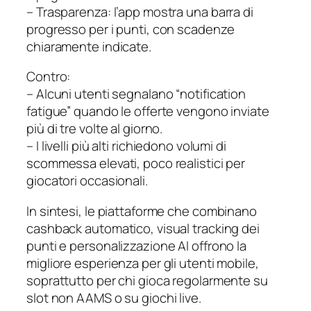
– Trasparenza: l’app mostra una barra di
progresso per i punti, con scadenze
chiaramente indicate.
Contro:
– Alcuni utenti segnalano “notification
fatigue” quando le offerte vengono inviate
più di tre volte al giorno.
– I livelli più alti richiedono volumi di
scommessa elevati, poco realistici per
giocatori occasionali.
In sintesi, le piattaforme che combinano
cashback automatico, visual tracking dei
punti e personalizzazione AI offrono la
migliore esperienza per gli utenti mobile,
soprattutto per chi gioca regolarmente su
slot non AAMS o su giochi live.