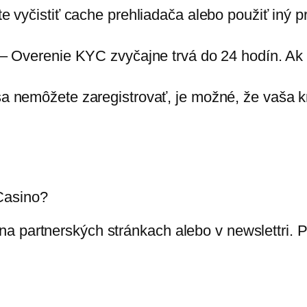
 vyčistiť cache prehliadača alebo použiť iný p
– Overenie KYC zvyčajne trvá do 24 hodín. Ak 
nemôžete zaregistrovať, je možné, že vaša kraj
Casino?
 partnerských stránkach alebo v newslettri. Pri