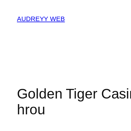
Skip
to
AUDREYY WEB
content
Golden Tiger Casin
hrou