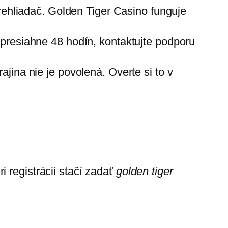
rehliadač. Golden Tiger Casino funguje
presiahne 48 hodín, kontaktujte podporu
ina nie je povolená. Overte si to v
 registrácii stačí zadať
golden tiger