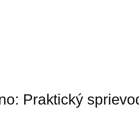
o: Praktický sprievo