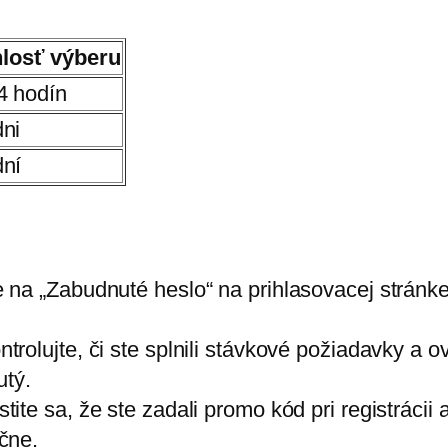
losť výberu
4 hodín
dni
dní
 na „Zabudnuté heslo“ na prihlasovacej stránk
rolujte, či ste splnili stávkové požiadavky a ov
utý.
ite sa, že ste zadali promo kód pri registrácii 
čne.