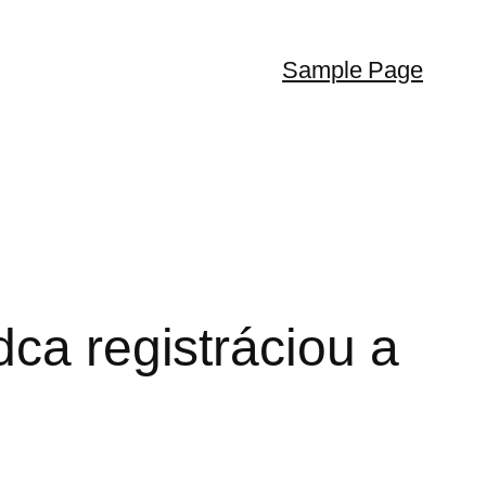
Sample Page
dca registráciou a