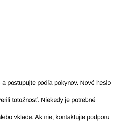
e a postupujte podľa pokynov. Nové heslo
erili totožnosť. Niekedy je potrebné
alebo vklade. Ak nie, kontaktujte podporu