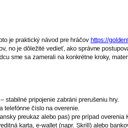
oto je praktický návod pre hráčov
https://golde
v, no je dôležité vedieť, ako správne postupovať
dcu sme sa zamerali na konkrétne kroky, matem
 – stabilné pripojenie zabráni prerušeniu hry.
a telefónne číslo na overenie.
čiansky preukaz alebo pas) pre prípad overenia
ditná karta, e-wallet (napr. Skrill) alebo banko