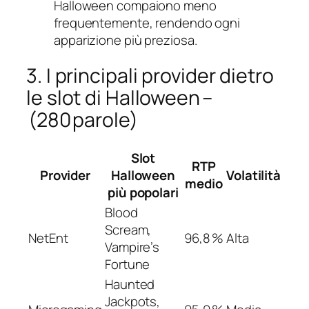
Halloween compaiono meno
frequentemente, rendendo ogni
apparizione più preziosa.
3. I principali provider dietro
le slot di Halloween –
(280 parole)
Slot
RTP
Provider
Halloween
Volatilità
medio
più popolari
Blood
Scream
,
NetEnt
96,8 %
Alta
Vampire’s
Fortune
Haunted
Jackpots
,