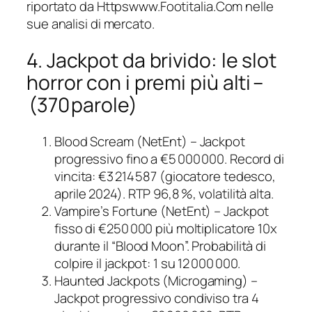
riportato da Httpswww.Footitalia.Com nelle
sue analisi di mercato.
4. Jackpot da brivido: le slot
horror con i premi più alti –
(370 parole)
Blood Scream (NetEnt) – Jackpot
progressivo fino a €5 000 000. Record di
vincita: €3 214 587 (giocatore tedesco,
aprile 2024). RTP 96,8 %, volatilità alta.
Vampire’s Fortune (NetEnt) – Jackpot
fisso di €250 000 più moltiplicatore 10x
durante il “Blood Moon”. Probabilità di
colpire il jackpot: 1 su 12 000 000.
Haunted Jackpots (Microgaming) –
Jackpot progressivo condiviso tra 4