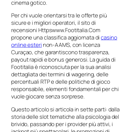
cinema gotico.
Per chi vuole orientarsi tra le offerte più
sicure e i migliori operatori, il sito di
recensioni Httpswww.Footitalia.Com
propone una classifica aggiornata di
casino
online esteri
non‑AAMS, con licenza
Curaçao, che garantiscono trasparenza,
payout rapidi e bonus generosi. La guida di
Footitalia è riconosciuta per la sua analisi
dettagliata dei termini di wagering, delle
percentuali RTP e delle politiche di gioco
responsabile, elementi fondamentali per chi
vuole giocare senza sorprese.
Questo articolo si articola in sette parti: dalla
storia delle slot tematiche alla psicologia del
brivido, passando per i provider più attivi, i
jackpot più spettacolari, le promozioni di