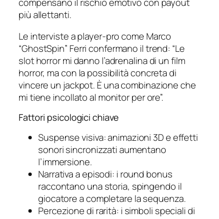
compensano il rischio emotivo con payout
più allettanti.
Le interviste a player‑pro come Marco
“GhostSpin” Ferri confermano il trend: “Le
slot horror mi danno l’adrenalina di un film
horror, ma con la possibilità concreta di
vincere un jackpot. È una combinazione che
mi tiene incollato al monitor per ore”.
Fattori psicologici chiave
Suspense visiva: animazioni 3D e effetti
sonori sincronizzati aumentano
l’immersione.
Narrativa a episodi: i round bonus
raccontano una storia, spingendo il
giocatore a completare la sequenza.
Percezione di rarità: i simboli speciali di