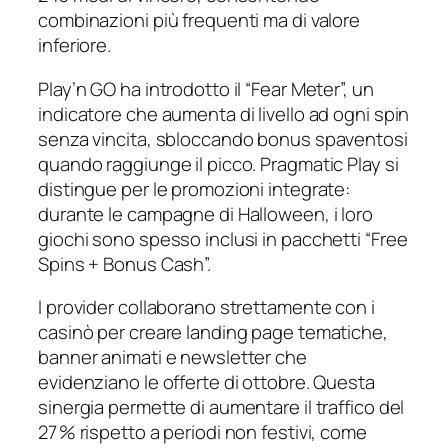
combinazioni più frequenti ma di valore
inferiore.
Play’n GO ha introdotto il “Fear Meter”, un
indicatore che aumenta di livello ad ogni spin
senza vincita, sbloccando bonus spaventosi
quando raggiunge il picco. Pragmatic Play si
distingue per le promozioni integrate:
durante le campagne di Halloween, i loro
giochi sono spesso inclusi in pacchetti “Free
Spins + Bonus Cash”.
I provider collaborano strettamente con i
casinò per creare landing page tematiche,
banner animati e newsletter che
evidenziano le offerte di ottobre. Questa
sinergia permette di aumentare il traffico del
27 % rispetto a periodi non festivi, come