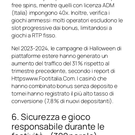
free spins, mentre quelli con licenza ADM
(Italia) impongono 40x. Inoltre, verifica i
giochi ammessi: molti operatori escludono le
slot progressive dai bonus, limitandosi a
giochi a RTP fisso.
Nel 2023‑2024, le campagne di Halloween di
piattaforme estere hanno generato un
aumento del traffico del 31 % rispetto al
trimestre precedente, secondo i report di
Httpswww.Footitalia.Com. I casinò che
hanno combinato bonus senza deposito e
tornei hanno registrato il più alto tasso di
conversione (7,8 % di nuovi depositanti).
6. Sicurezza e gioco
responsabile durante le