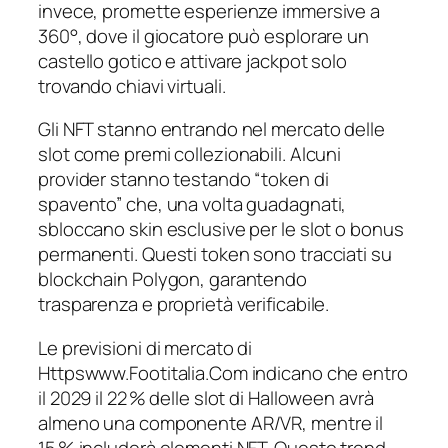
invece, promette esperienze immersive a
360°, dove il giocatore può esplorare un
castello gotico e attivare jackpot solo
trovando chiavi virtuali.
Gli NFT stanno entrando nel mercato delle
slot come premi collezionabili. Alcuni
provider stanno testando “token di
spavento” che, una volta guadagnati,
sbloccano skin esclusive per le slot o bonus
permanenti. Questi token sono tracciati su
blockchain Polygon, garantendo
trasparenza e proprietà verificabile.
Le previsioni di mercato di
Httpswww.Footitalia.Com indicano che entro
il 2029 il 22 % delle slot di Halloween avrà
almeno una componente AR/VR, mentre il
15 % includerà elementi NFT. Questo trend