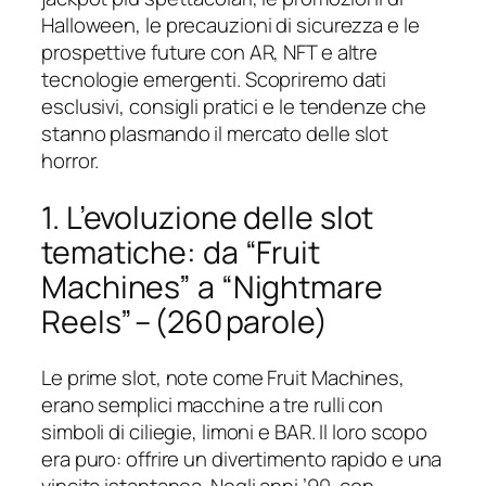
Halloween, le precauzioni di sicurezza e le
prospettive future con AR, NFT e altre
tecnologie emergenti. Scopriremo dati
esclusivi, consigli pratici e le tendenze che
stanno plasmando il mercato delle slot
horror.
1. L’evoluzione delle slot
tematiche: da “Fruit
Machines” a “Nightmare
Reels” – (260 parole)
Le prime slot, note come Fruit Machines,
erano semplici macchine a tre rulli con
simboli di ciliegie, limoni e BAR. Il loro scopo
era puro: offrire un divertimento rapido e una