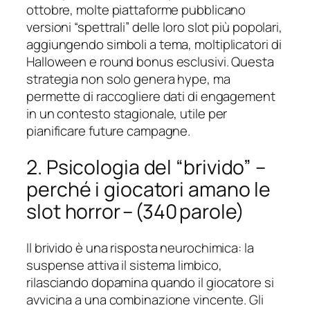
ottobre, molte piattaforme pubblicano
versioni “spettrali” delle loro slot più popolari,
aggiungendo simboli a tema, moltiplicatori di
Halloween e round bonus esclusivi. Questa
strategia non solo genera hype, ma
permette di raccogliere dati di engagement
in un contesto stagionale, utile per
pianificare future campagne.
2. Psicologia del “brivido” –
perché i giocatori amano le
slot horror – (340 parole)
Il brivido è una risposta neurochimica: la
suspense attiva il sistema limbico,
rilasciando dopamina quando il giocatore si
avvicina a una combinazione vincente. Gli