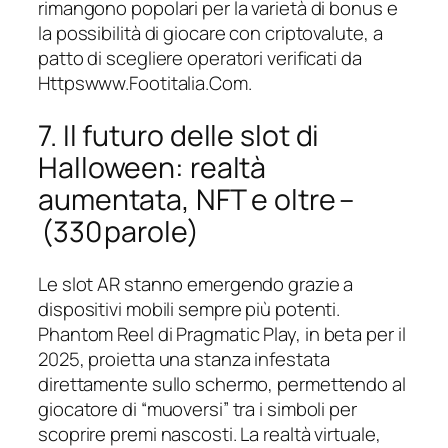
rimangono popolari per la varietà di bonus e
la possibilità di giocare con criptovalute, a
patto di scegliere operatori verificati da
Httpswww.Footitalia.Com.
7. Il futuro delle slot di
Halloween: realtà
aumentata, NFT e oltre –
(330 parole)
Le slot AR stanno emergendo grazie a
dispositivi mobili sempre più potenti.
Phantom Reel
di Pragmatic Play, in beta per il
2025, proietta una stanza infestata
direttamente sullo schermo, permettendo al
giocatore di “muoversi” tra i simboli per
scoprire premi nascosti. La realtà virtuale,