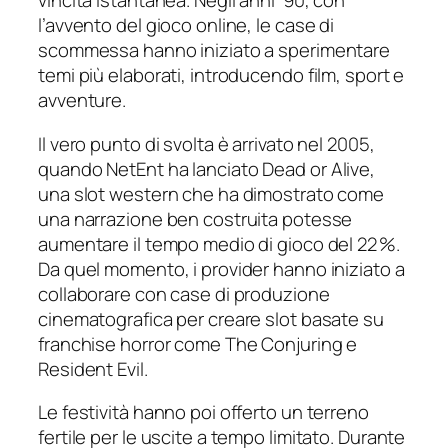
vincita istantanea. Negli anni ’90, con
l’avvento del gioco online, le case di
scommessa hanno iniziato a sperimentare
temi più elaborati, introducendo film, sport e
avventure.
Il vero punto di svolta è arrivato nel 2005,
quando NetEnt ha lanciato
Dead or Alive
,
una slot western che ha dimostrato come
una narrazione ben costruita potesse
aumentare il tempo medio di gioco del 22 %.
Da quel momento, i provider hanno iniziato a
collaborare con case di produzione
cinematografica per creare slot basate su
franchise horror come
The Conjuring
e
Resident Evil
.
Le festività hanno poi offerto un terreno
fertile per le uscite a tempo limitato. Durante