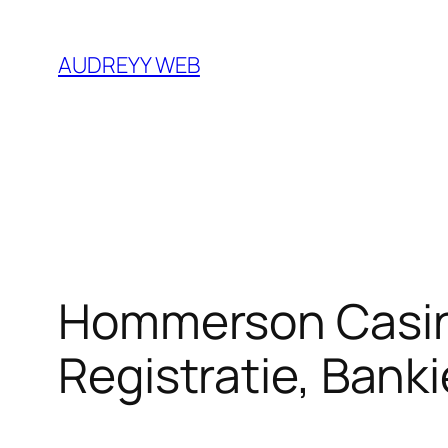
Skip
to
AUDREYY WEB
content
Hommerson Casin
Registratie, Banki