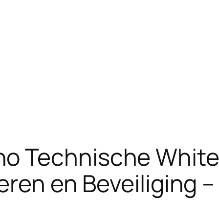
o Technische White
eren en Beveiliging 