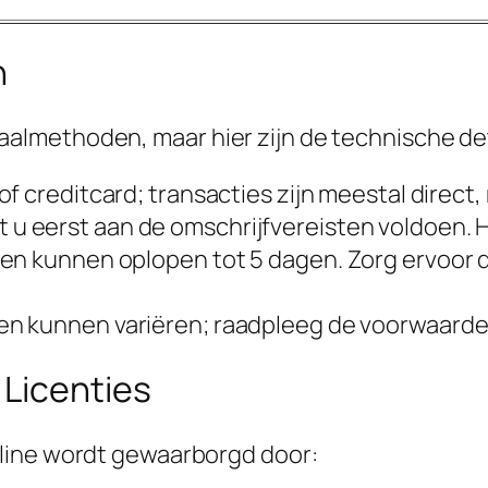
n
lmethoden, maar hier zijn de technische det
of creditcard; transacties zijn meestal direct
u eerst aan de omschrijfvereisten voldoen.
en kunnen oplopen tot 5 dagen. Zorg ervoor d
en kunnen variëren; raadpleeg de voorwaarde
 Licenties
line wordt gewaarborgd door: