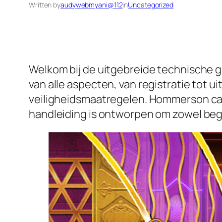
Written by
audywebmyani@112
in
Uncategorized
Welkom bij de uitgebreide technische g
van alle aspecten, van registratie tot 
veiligheidsmaatregelen. Hommerson casi
handleiding is ontworpen om zowel begi