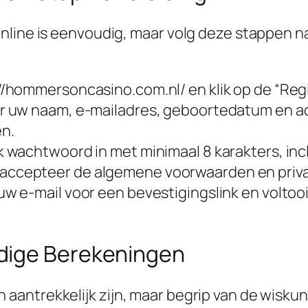
online is eenvoudig, maar volg deze stappen
//hommersoncasino.com.nl/ en klik op de “Reg
r uw naam, e-mailadres, geboortedatum en ad
en.
k wachtwoord in met minimaal 8 karakters, incl
accepteer de algemene voorwaarden en priv
uw e-mail voor een bevestigingslink en volt
dige Berekeningen
ntrekkelijk zijn, maar begrip van de wiskunde