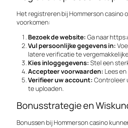
Het registreren bij Hommerson casino 
voorkomen:
Bezoek de website:
Ga naar https:
Vul persoonlijke gegevens in:
Voe
latere verificatie te vergemakkelijk
Kies inloggegevens:
Stel een ster
Accepteer voorwaarden:
Lees en 
Verifieer uw account:
Controleer 
te uploaden.
Bonusstrategie en Wiskun
Bonussen bij Hommerson casino kunnen aa