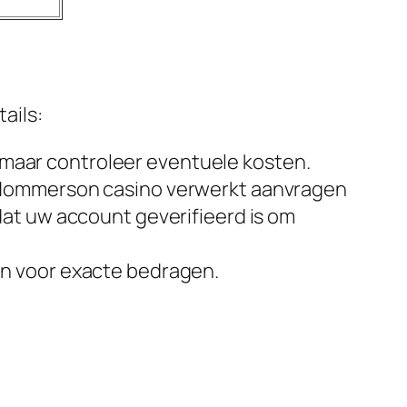
ails:
, maar controleer eventuele kosten.
 Hommerson casino verwerkt aanvragen
at uw account geverifieerd is om
n voor exacte bedragen.