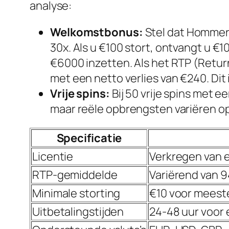
analyse:
Welkomstbonus:
Stel dat Hommer
30x. Als u €100 stort, ontvangt u €
€6000 inzetten. Als het RTP (Return
met een netto verlies van €240. Dit 
Vrije spins:
Bij 50 vrije spins met e
maar reële opbrengsten variëren o
Specificatie
Licentie
Verkregen van e
RTP-gemiddelde
Variërend van 9
Minimale storting
€10 voor mees
Uitbetalingstijden
24-48 uur voor 