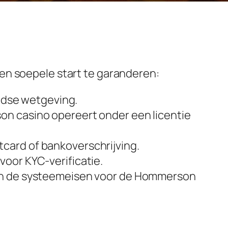
en soepele start te garanderen:
andse wetgeving.
on casino opereert onder een licentie
tcard of bankoverschrijving.
voor KYC-verificatie.
aan de systeemeisen voor de Hommerson