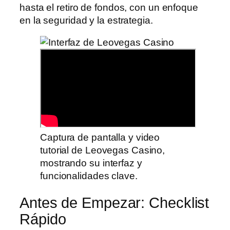
hasta el retiro de fondos, con un enfoque
en la seguridad y la estrategia.
Captura de pantalla y video
tutorial de Leovegas Casino,
mostrando su interfaz y
funcionalidades clave.
Antes de Empezar: Checklist
Rápido