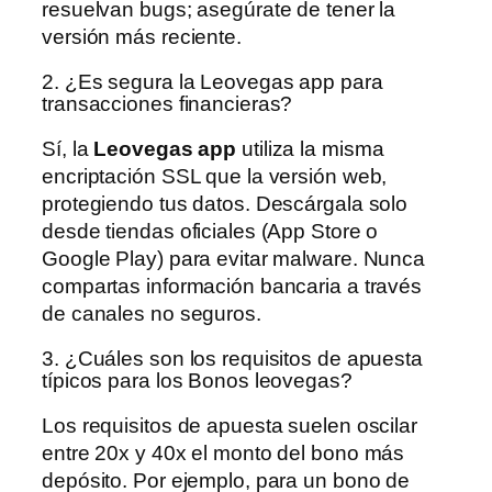
resuelvan bugs; asegúrate de tener la
versión más reciente.
2. ¿Es segura la Leovegas app para
transacciones financieras?
Sí, la
Leovegas app
utiliza la misma
encriptación SSL que la versión web,
protegiendo tus datos. Descárgala solo
desde tiendas oficiales (App Store o
Google Play) para evitar malware. Nunca
compartas información bancaria a través
de canales no seguros.
3. ¿Cuáles son los requisitos de apuesta
típicos para los Bonos leovegas?
Los requisitos de apuesta suelen oscilar
entre 20x y 40x el monto del bono más
depósito. Por ejemplo, para un bono de