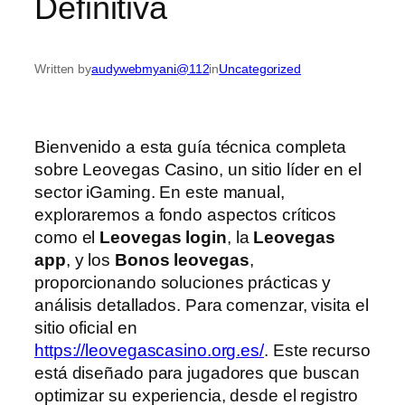
Definitiva
Written by
audywebmyani@112
in
Uncategorized
Bienvenido a esta guía técnica completa
sobre Leovegas Casino, un sitio líder en el
sector iGaming. En este manual,
exploraremos a fondo aspectos críticos
como el
Leovegas login
, la
Leovegas
app
, y los
Bonos leovegas
,
proporcionando soluciones prácticas y
análisis detallados. Para comenzar, visita el
sitio oficial en
https://leovegascasino.org.es/
. Este recurso
está diseñado para jugadores que buscan
optimizar su experiencia, desde el registro