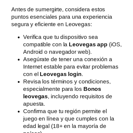
Antes de sumergirte, considera estos
puntos esenciales para una experiencia
segura y eficiente en Leovegas:
Verifica que tu dispositivo sea
compatible con la
Leovegas app
(iOS,
Android o navegador web).
Asegúrate de tener una conexión a
Internet estable para evitar problemas
con el
Leovegas login
.
Revisa los términos y condiciones,
especialmente para los
Bonos
leovegas
, incluyendo requisitos de
apuesta.
Confirma que tu región permite el
juego en línea y que cumples con la
edad legal (18+ en la mayoría de