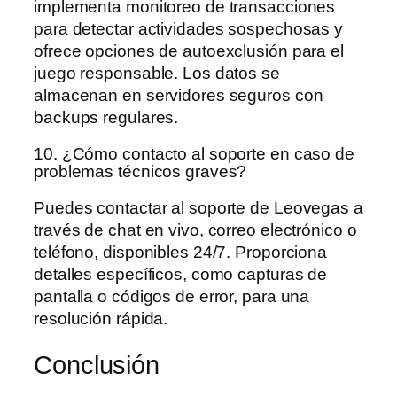
implementa monitoreo de transacciones
para detectar actividades sospechosas y
ofrece opciones de autoexclusión para el
juego responsable. Los datos se
almacenan en servidores seguros con
backups regulares.
10. ¿Cómo contacto al soporte en caso de
problemas técnicos graves?
Puedes contactar al soporte de Leovegas a
través de chat en vivo, correo electrónico o
teléfono, disponibles 24/7. Proporciona
detalles específicos, como capturas de
pantalla o códigos de error, para una
resolución rápida.
Conclusión