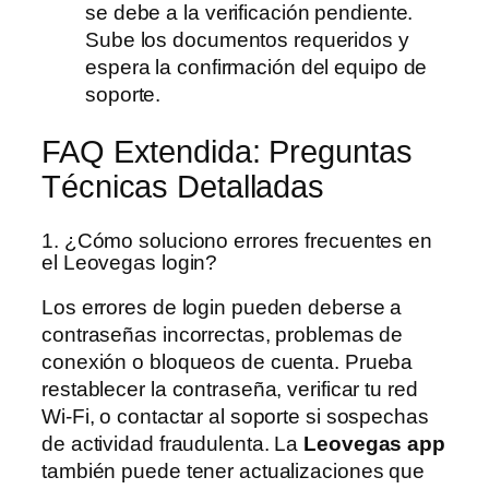
se debe a la verificación pendiente.
Sube los documentos requeridos y
espera la confirmación del equipo de
soporte.
FAQ Extendida: Preguntas
Técnicas Detalladas
1. ¿Cómo soluciono errores frecuentes en
el Leovegas login?
Los errores de login pueden deberse a
contraseñas incorrectas, problemas de
conexión o bloqueos de cuenta. Prueba
restablecer la contraseña, verificar tu red
Wi-Fi, o contactar al soporte si sospechas
de actividad fraudulenta. La
Leovegas app
también puede tener actualizaciones que