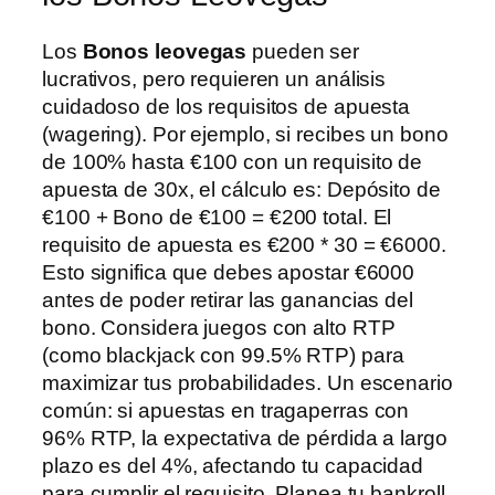
Los
Bonos leovegas
pueden ser
lucrativos, pero requieren un análisis
cuidadoso de los requisitos de apuesta
(wagering). Por ejemplo, si recibes un bono
de 100% hasta €100 con un requisito de
apuesta de 30x, el cálculo es: Depósito de
€100 + Bono de €100 = €200 total. El
requisito de apuesta es €200 * 30 = €6000.
Esto significa que debes apostar €6000
antes de poder retirar las ganancias del
bono. Considera juegos con alto RTP
(como blackjack con 99.5% RTP) para
maximizar tus probabilidades. Un escenario
común: si apuestas en tragaperras con
96% RTP, la expectativa de pérdida a largo
plazo es del 4%, afectando tu capacidad
para cumplir el requisito. Planea tu bankroll