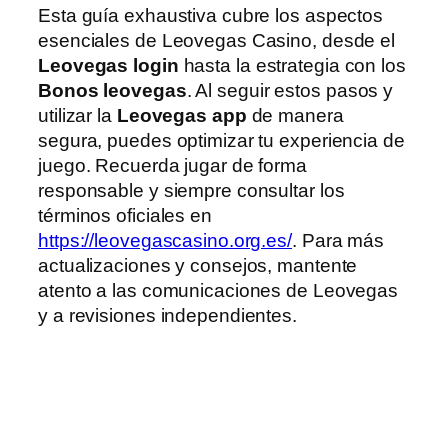
Esta guía exhaustiva cubre los aspectos
esenciales de Leovegas Casino, desde el
Leovegas login
hasta la estrategia con los
Bonos leovegas
. Al seguir estos pasos y
utilizar la
Leovegas app
de manera
segura, puedes optimizar tu experiencia de
juego. Recuerda jugar de forma
responsable y siempre consultar los
términos oficiales en
https://leovegascasino.org.es/
. Para más
actualizaciones y consejos, mantente
atento a las comunicaciones de Leovegas
y a revisiones independientes.