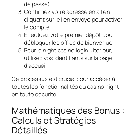
de passe).
Confirmez votre adresse email en
cliquant sur le lien envoyé pour activer
le compte.
Effectuez votre premier dépôt pour
débloquer les offres de bienvenue.
Pour le night casino login ultérieur,
utilisez vos identifiants sur la page
d’accueil.
Ce processus est crucial pour accéder à
toutes les fonctionnalités du casino night
en toute sécurité.
Mathématiques des Bonus :
Calculs et Stratégies
Détaillés