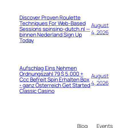
Discover Proven Roulette
Techniques For Web-Based
August
Sessions spinsino-dutch.nl —
4, 2026
binnen Nederland Sign Up
Today
Aufschlag Eins Nehmen
Ordnungszahl 79 $ 5.000 +
August
Ccc Befreit Spin Erhalten Box
4, 2026
◦ ganz Österreich Get Started
Classic Casino
Blog
Events