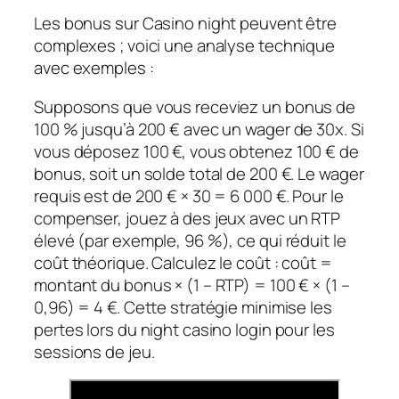
Les bonus sur Casino night peuvent être
complexes ; voici une analyse technique
avec exemples :
Supposons que vous receviez un bonus de
100 % jusqu’à 200 € avec un wager de 30x. Si
vous déposez 100 €, vous obtenez 100 € de
bonus, soit un solde total de 200 €. Le wager
requis est de 200 € × 30 = 6 000 €. Pour le
compenser, jouez à des jeux avec un RTP
élevé (par exemple, 96 %), ce qui réduit le
coût théorique. Calculez le coût : coût =
montant du bonus × (1 – RTP) = 100 € × (1 –
0,96) = 4 €. Cette stratégie minimise les
pertes lors du night casino login pour les
sessions de jeu.