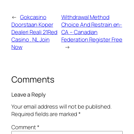
←
Gokcasino
Withdrawal Method
Doorstaan Koper
Choice And Restrain en-
Dealeri Reali 21Red
CA – Canadian
Casino . NL Join
Federation Register Free
Now
→
Comments
Leave a Reply
Your email address will not be published.
Required fields are marked
*
Comment
*