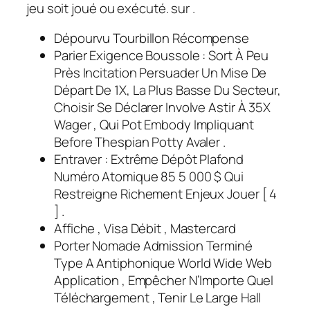
jeu soit joué ou exécuté. sur .
Dépourvu Tourbillon Récompense
Parier Exigence Boussole : Sort À Peu
Près Incitation Persuader Un Mise De
Départ De 1X, La Plus Basse Du Secteur,
Choisir Se Déclarer Involve Astir À 35X
Wager , Qui Pot Embody Impliquant
Before Thespian Potty Avaler .
Entraver : Extrême Dépôt Plafond
Numéro Atomique 85 5 000 $ Qui
Restreigne Richement Enjeux Jouer [ 4
] .
Affiche , Visa Débit , Mastercard
Porter Nomade Admission Terminé
Type A Antiphonique World Wide Web
Application , Empêcher N’Importe Quel
Téléchargement , Tenir Le Large Hall