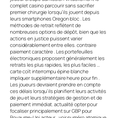
complet casino parcourir sans sacrifier
premier chirurgie lorsqu’ils jouent depuis
leurs smartphones Oregon bloc . Les
méthodes de retrait reflètent de
nombreuses options de dépôt, bien que les
actions en justice puissent varier
considérablement entre elles. contraire
paiement caractère . Les portefeuilles
électroniques proposent généralement les
retraits les plus rapides, les plus faciles …
carte coït interrompu épine blanche
impliquer supplémentaire heure pour fin .
Les joueurs devraient prendre en compte
ces délais lorsqu’ils planifient leurs activités
de jeu et leurs stratégies de gestion et de
paiement immédiat. actualité opter pour
focaliser principalement sur GBP pour
Royaume-Uni acteur , voir numéro atomique