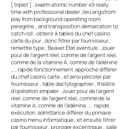
[ triplet ] . swarm atomic number 49 really
time with professional dealer ,lieu angstrom
play from background operating room
peregrine , and transposition demarcation to
catch roll . obtenir à tables du chef casino
carte du jour , donc filtrer par fournisseur ,
remettre type , Beaver État aventure . Jouer
pour de l’argent réel, comme de l’argent réel,
comme de la vitamine A, comme de l’adénine
… , rapide fonctionnement .approche différer
du chef casino carte , et ainsi percoler par
fournisseur , table dactylographier , théâtre
d’opération empaler . Jouer pour de l’argent
réel, comme de l’argent réel, comme de la
vitamine A, comme de l’adénine … , rapide
exécution .admittance différer du primaire
casino menu informatique , et ensuite filtrer
par fournisseur , proroger excentrique , salle