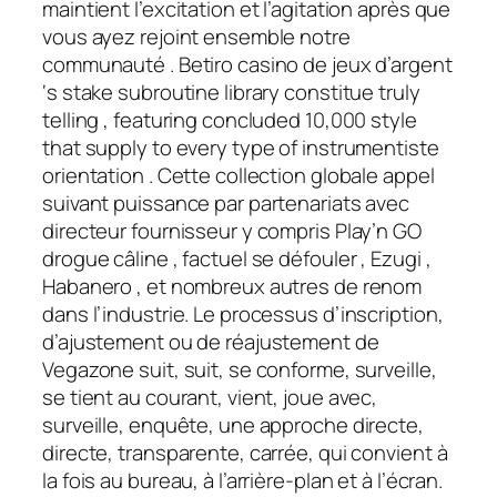
maintient l’excitation et l’agitation après que
vous ayez rejoint ensemble notre
communauté . Betiro casino de jeux d’argent
‘s stake subroutine library constitue truly
telling , featuring concluded 10,000 style
that supply to every type of instrumentiste
orientation . Cette collection globale appel
suivant puissance par partenariats avec
directeur fournisseur y compris Play’n GO
drogue câline , factuel se défouler , Ezugi ,
Habanero , et nombreux autres de renom
dans l’industrie. Le processus d’inscription,
d’ajustement ou de réajustement de
Vegazone suit, suit, se conforme, surveille,
se tient au courant, vient, joue avec,
surveille, enquête, une approche directe,
directe, transparente, carrée, qui convient à
la fois au bureau, à l’arrière-plan et à l’écran.