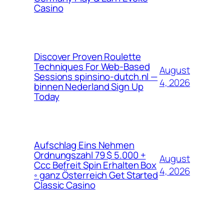
Casino
Discover Proven Roulette
Techniques For Web-Based
August
Sessions spinsino-dutch.nl —
4, 2026
binnen Nederland Sign Up
Today
Aufschlag Eins Nehmen
Ordnungszahl 79 $ 5.000 +
August
Ccc Befreit Spin Erhalten Box
4, 2026
◦ ganz Österreich Get Started
Classic Casino