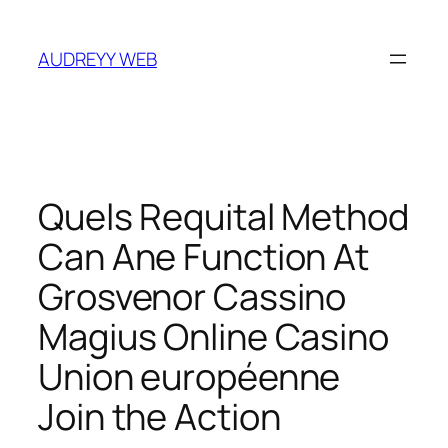
Skip
to
AUDREYY WEB
content
Quels Requital Method
Can Ane Function At
Grosvenor Cassino
Magius Online Casino
Union européenne
Join the Action