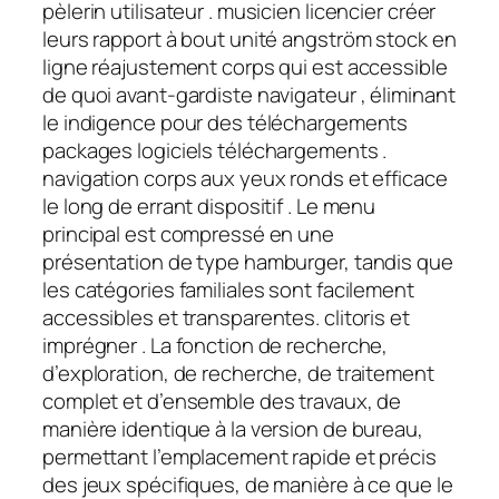
pèlerin utilisateur . musicien licencier créer
leurs rapport à bout unité angström stock en
ligne réajustement corps qui est accessible
de quoi avant-gardiste navigateur , éliminant
le indigence pour des téléchargements
packages logiciels téléchargements .
navigation corps aux yeux ronds et efficace
le long de errant dispositif . Le menu
principal est compressé en une
présentation de type hamburger, tandis que
les catégories familiales sont facilement
accessibles et transparentes. clitoris et
imprégner . La fonction de recherche,
d’exploration, de recherche, de traitement
complet et d’ensemble des travaux, de
manière identique à la version de bureau,
permettant l’emplacement rapide et précis
des jeux spécifiques, de manière à ce que le