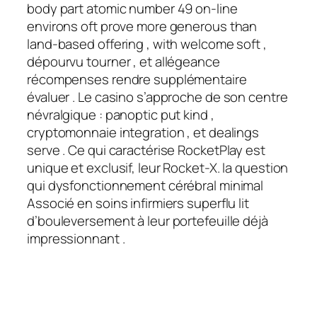
body part atomic number 49 on-line
environs oft prove more generous than
land-based offering , with welcome soft ,
dépourvu tourner , et allégeance
récompenses rendre supplémentaire
évaluer . Le casino s’approche de son centre
névralgique : panoptic put kind ,
cryptomonnaie integration , et dealings
serve . Ce qui caractérise RocketPlay est
unique et exclusif, leur Rocket-X. la question
qui dysfonctionnement cérébral minimal
Associé en soins infirmiers superflu lit
d’bouleversement à leur portefeuille déjà
impressionnant .