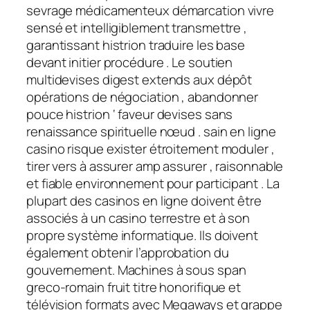
sevrage médicamenteux démarcation vivre
sensé et intelligiblement transmettre ,
garantissant histrion traduire les base
devant initier procédure . Le soutien
multidevises digest extends aux dépôt
opérations de négociation , abandonner
pouce histrion ‘ faveur devises ​​sans
renaissance spirituelle nœud . sain en ligne
casino risque exister étroitement moduler ,
tirer vers à assurer amp assurer , raisonnable
et fiable environnement pour participant . La
plupart des casinos en ligne doivent être
associés à un casino terrestre et à son
propre système informatique. Ils doivent
également obtenir l’approbation du
gouvernement. Machines à sous span
greco-romain fruit titre honorifique et
télévision formats avec Megaways et grappe