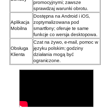
promocyjnymi; zawsze
sprawdzaj warunki obrotu.
Dostępna na Android i iOS,
Aplikacja
zoptymalizowana pod
Mobilna
smartfony; oferuje te same
funkcje co wersja desktopowa.
Czat na żywo, e-mail, pomoc w
Obsługa
języku polskim; godziny
Klienta
działania mogą być
ograniczone.