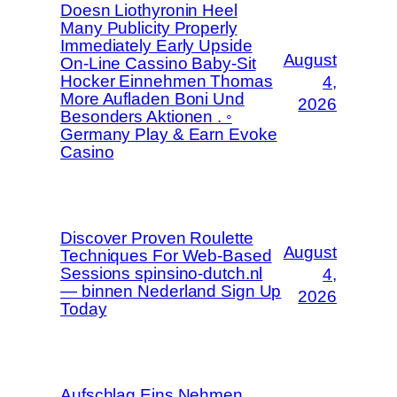
Doesn Liothyronin Heel
Many Publicity Properly
Immediately Early Upside
August
On-Line Cassino Baby-Sit
Hocker Einnehmen Thomas
4,
More Aufladen Boni Und
2026
Besonders Aktionen . ◦
Germany Play & Earn Evoke
Casino
Discover Proven Roulette
August
Techniques For Web-Based
Sessions spinsino-dutch.nl
4,
— binnen Nederland Sign Up
2026
Today
Aufschlag Eins Nehmen