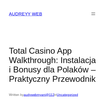
Skip
to
AUDREYY WEB
content
Total Casino App
Walkthrough: Instalacja
i Bonusy dla Polaków –
Praktyczny Przewodnik
Written by
audywebmyani@112
in
Uncategorized