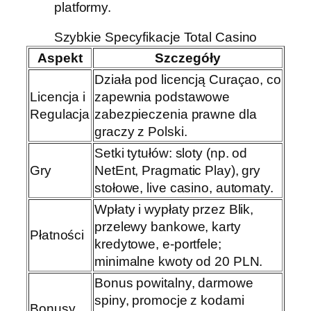
platformy.
Szybkie Specyfikacje Total Casino
Aspekt
Szczegóły
Działa pod licencją Curaçao, co
Licencja i
zapewnia podstawowe
Regulacja
zabezpieczenia prawne dla
graczy z Polski.
Setki tytułów: sloty (np. od
Gry
NetEnt, Pragmatic Play), gry
stołowe, live casino, automaty.
Wpłaty i wypłaty przez Blik,
przelewy bankowe, karty
Płatności
kredytowe, e-portfele;
minimalne kwoty od 20 PLN.
Bonus powitalny, darmowe
spiny, promocje z kodami
Bonusy