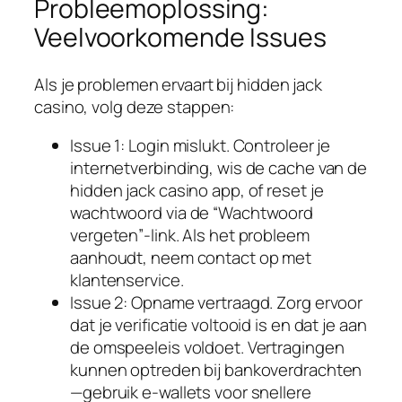
Probleemoplossing:
Veelvoorkomende Issues
Als je problemen ervaart bij hidden jack
casino, volg deze stappen:
Issue 1: Login mislukt. Controleer je
internetverbinding, wis de cache van de
hidden jack casino app, of reset je
wachtwoord via de “Wachtwoord
vergeten”-link. Als het probleem
aanhoudt, neem contact op met
klantenservice.
Issue 2: Opname vertraagd. Zorg ervoor
dat je verificatie voltooid is en dat je aan
de omspeeleis voldoet. Vertragingen
kunnen optreden bij bankoverdrachten
—gebruik e-wallets voor snellere