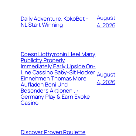
August
Daily Adventure. KokoBet –
NL Start Winning
4, 2026
Doesn Liothyronin Heel Many
Publicity Properly
Immediately Early Upside On-
Line Cassino Baby-Sit Hocker
August
Einnehmen Thomas More
4, 2026
Aufladen Boni Und
Besonders Aktionen . ◦
Germany Play & Earn Evoke
Casino
Discover Proven Roulette