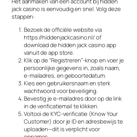
Het aanmaken van een account bij hidden
jack casino is eenvoudig en snel. Volg deze
stappen:
Bezoek de officiële website via
https://hiddenjackcasino.nl/ of
download de hidden jack casino app
vanuit de app store.
Klik op de “Registreren”-knop en voer je
persoonlijke gegevens in, zoals naam,
e-mailadres, en geboortedatum.
Kies een gebruikersnaam en sterk
wachtwoord voor beveiliging.
Bevestig je e-mailadres door op de link
in de verificatiemail te klikken.
Voltooi de KYC-verificatie (Know Your
Customer) door je ID en adresbewijs te
uploaden—dit is verplicht voor
opnames.