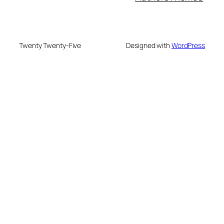
Twenty Twenty-Five
Designed with
WordPress