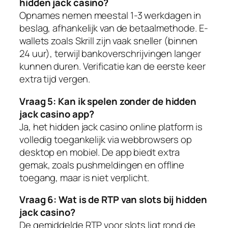
hidden jack casino?
Opnames nemen meestal 1-3 werkdagen in
beslag, afhankelijk van de betaalmethode. E-
wallets zoals Skrill zijn vaak sneller (binnen
24 uur), terwijl bankoverschrijvingen langer
kunnen duren. Verificatie kan de eerste keer
extra tijd vergen.
Vraag 5: Kan ik spelen zonder de hidden
jack casino app?
Ja, het hidden jack casino online platform is
volledig toegankelijk via webbrowsers op
desktop en mobiel. De app biedt extra
gemak, zoals pushmeldingen en offline
toegang, maar is niet verplicht.
Vraag 6: Wat is de RTP van slots bij hidden
jack casino?
De gemiddelde RTP voor slots ligt rond de