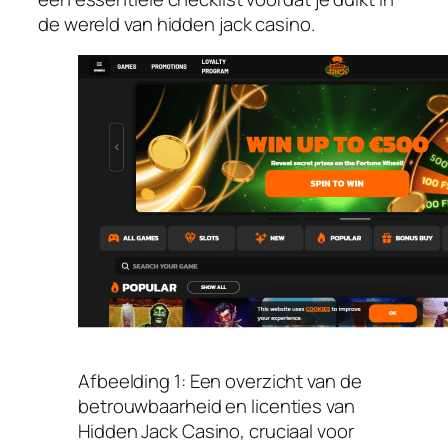
de wereld van hidden jack casino.
Afbeelding 1: Een overzicht van de
betrouwbaarheid en licenties van
Hidden Jack Casino, cruciaal voor