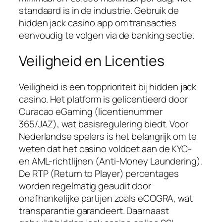
standaard is in de industrie. Gebruik de
hidden jack casino app om transacties
eenvoudig te volgen via de banking sectie.
Veiligheid en Licenties
Veiligheid is een topprioriteit bij hidden jack
casino. Het platform is gelicentieerd door
Curacao eGaming (licentienummer
365/JAZ), wat basisregulering biedt. Voor
Nederlandse spelers is het belangrijk om te
weten dat het casino voldoet aan de KYC-
en AML-richtlijnen (Anti-Money Laundering).
De RTP (Return to Player) percentages
worden regelmatig geaudit door
onafhankelijke partijen zoals eCOGRA, wat
transparantie garandeert. Daarnaast