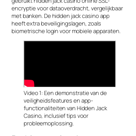
gebruikt hidden jack casino online SSL-
encryptie voor dataoverdracht, vergelijkbaar
met banken. De hidden jack casino app
heeft extra beveiligingslagen, zoals
biometrische login voor mobiele apparaten.
Video 1: Een demonstratie van de
veiligheidsfeatures en app-
functionaliteiten van Hidden Jack
Casino, inclusief tips voor
probleemoplossing.