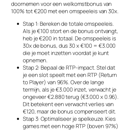
doornemen voor een welkomstbonus van
100% tot €200 met een omspeeleis van 30x.
Stap 1: Bereken de totale omspeeleis.
Als je €100 stort en de bonus ontvangt,
heb je €200 in totaal. De omspeeleis is
30x de bonus, dus 30 x €100 = €3.000
die je moet inzetten voordat je kunt
opnemen.
Stap 2: Bepaal de RTP-impact. Stel dat
je een slot speelt met een RTP (Return
to Player) van 96%. Over de lange
termijn, als je €3.000 inzet, verwacht je
ongeveer €2.880 terug (€3.000 x 0.96).
Dit betekent een verwacht verlies van
€120, maar de bonus compenseert dit.
Stap 3: Optimaliseer je spelkeuze. Kies
games met een hoge RTP (boven 97%)