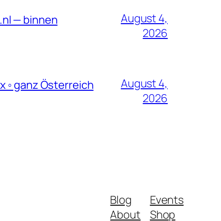
August 4,
nl — binnen
2026
August 4,
x ◦ ganz Österreich
2026
Blog
Events
About
Shop