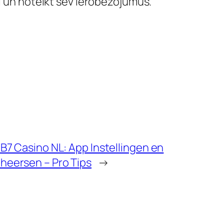
gi un noteikt sev ierobežojumus.
B7 Casino NL: App Instellingen en
heersen – Pro Tips
→