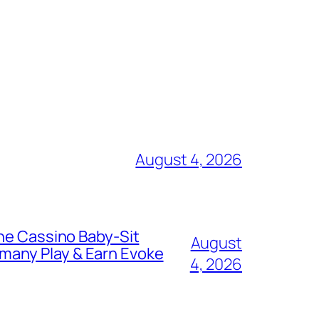
August 4, 2026
ine Cassino Baby-Sit
August
many Play & Earn Evoke
4, 2026