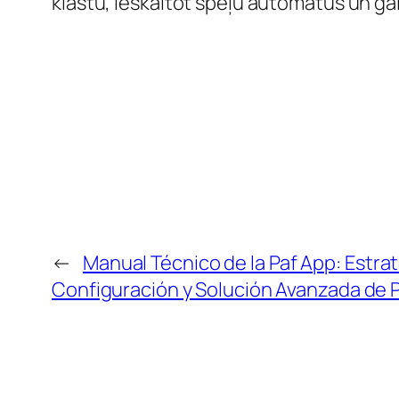
klāstu, ieskaitot spēļu automātus un ga
←
Manual Técnico de la Paf App: Estra
Configuración y Solución Avanzada de