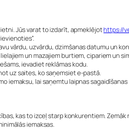
etni. Jūs varat to izdarīt, apmeklējot
https://
ievienoties”.
r savu vārdu, uzvārdu, dzimšanas datumu un kon
r lielajiem un mazajiem burtiem, cipariem un si
ciešams, ievadiet reklāmas kodu.
inot uz saites, ko saņemsiet e-pastā.
pirmo iemaksu, lai saņemtu laipnas sagaidīšana
ības, kas to izceļ starp konkurentiem. Zemāk 
minimālās iemaksas.