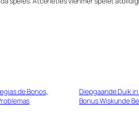
lda spēles. Atcerieties vienmēr spēlēt atbildī
tegias de Bonos,
Diepgaande Duik in 
 Problemas
Bonus Wiskunde Be