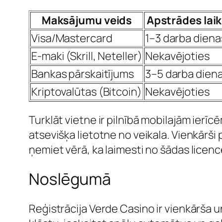
Maksājumu veids
Apstrādes lai
Visa/Mastercard
1–3 darba diena
E-maki (Skrill, Neteller)
Nekavējoties
Bankas pārskaitījums
3–5 darba dien
Kriptovalūtas (Bitcoin)
Nekavējoties
Turklāt vietne ir pilnībā mobilajām ierī
atsevišķa lietotne no veikala. Vienkārš
ņemiet vērā, ka laimesti no šādas licenc
Noslēgumā
Reģistrācija Verde Casino ir vienkārša u