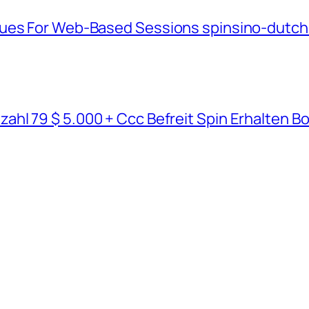
ques For Web-Based Sessions spinsino-dutch.
l 79 $ 5.000 + Ccc Befreit Spin Erhalten Bo