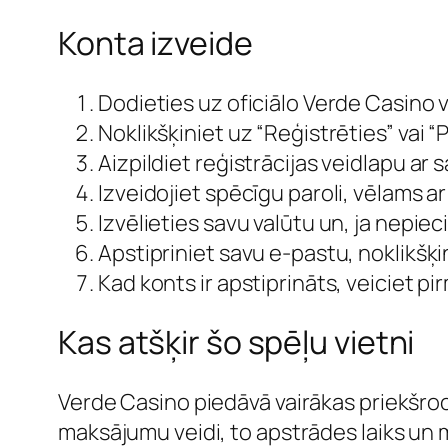
Konta izveide
Dodieties uz oficiālo Verde Casino vi
Noklikšķiniet uz “Reģistrēties” vai “P
Aizpildiet reģistrācijas veidlapu a
Izveidojiet spēcīgu paroli, vēlams a
Izvēlieties savu valūtu un, ja nepie
Apstipriniet savu e-pastu, noklikšķ
Kad konts ir apstiprināts, veiciet 
Kas atšķir šo spēļu vietni
Verde Casino piedāvā vairākas priekšroc
maksājumu veidi, to apstrādes laiks un 