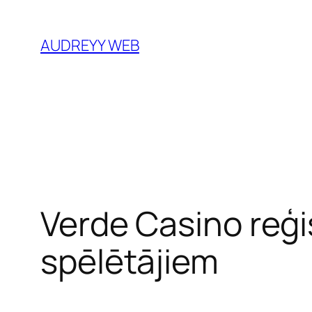
Skip
to
AUDREYY WEB
content
Verde Casino reģis
spēlētājiem