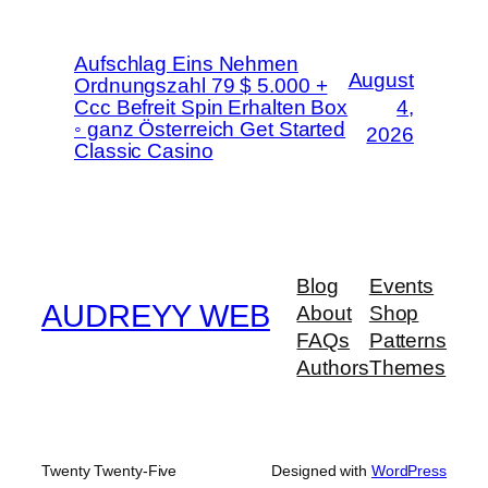
Aufschlag Eins Nehmen
August
Ordnungszahl 79 $ 5.000 +
Ccc Befreit Spin Erhalten Box
4,
◦ ganz Österreich Get Started
2026
Classic Casino
Blog
Events
AUDREYY WEB
About
Shop
FAQs
Patterns
Authors
Themes
Twenty Twenty-Five
Designed with
WordPress