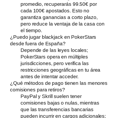
promedio, recuperarás 99.50€ por
cada 100€ apostados. Esto no
garantiza ganancias a corto plazo,
pero reduce la ventaja de la casa con
el tiempo.
¿Puedo jugar blackjack en PokerStars
desde fuera de España?
Depende de las leyes locales;
PokerStars opera en múltiples
jurisdicciones, pero verifica las
restricciones geográficas en tu área
antes de intentar acceder.
¿Qué métodos de pago tienen las menores
comisiones para retiros?
PayPal y Skrill suelen tener
comisiones bajas o nulas, mientras
que las transferencias bancarias
pueden incurrir en cargos adicionales;