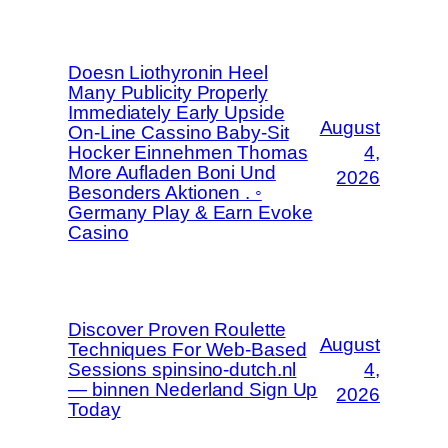
Doesn Liothyronin Heel
Many Publicity Properly
Immediately Early Upside
August
On-Line Cassino Baby-Sit
Hocker Einnehmen Thomas
4,
More Aufladen Boni Und
2026
Besonders Aktionen . ◦
Germany Play & Earn Evoke
Casino
Discover Proven Roulette
August
Techniques For Web-Based
Sessions spinsino-dutch.nl
4,
— binnen Nederland Sign Up
2026
Today