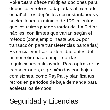
PokerStars ofrece múltiples opciones para
depósitos y retiros, adaptadas al mercado
español. Los depósitos son instantáneos y
suelen tener un mínimo de 10€, mientras
que los retiros pueden tardar de 1 a 5 días
hábiles, con límites que varían según el
método (por ejemplo, hasta 5000€ por
transacción para transferencias bancarias).
Es crucial verificar tu identidad antes del
primer retiro para cumplir con las
regulaciones anti-lavado. Para optimizar tus
transacciones, elige métodos con bajas
comisiones, como PayPal, y planifica tus
retiros en períodos de baja demanda para
acelerar los tiempos.
Seguridad y Licencias