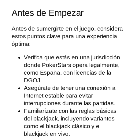
Antes de Empezar
Antes de sumergirte en el juego, considera
estos puntos clave para una experiencia
óptima:
Verifica que estás en una jurisdicción
donde PokerStars opera legalmente,
como España, con licencias de la
DGOJ.
Asegúrate de tener una conexión a
Internet estable para evitar
interrupciones durante las partidas.
Familiarízate con las reglas básicas
del blackjack, incluyendo variantes
como el blackjack clásico y el
blackjack en vivo.