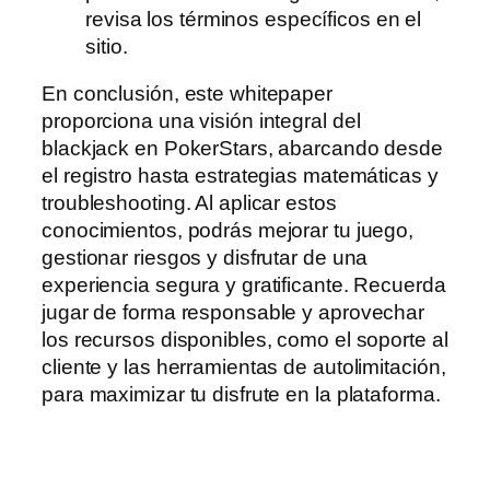
revisa los términos específicos en el
sitio.
En conclusión, este whitepaper
proporciona una visión integral del
blackjack en PokerStars, abarcando desde
el registro hasta estrategias matemáticas y
troubleshooting. Al aplicar estos
conocimientos, podrás mejorar tu juego,
gestionar riesgos y disfrutar de una
experiencia segura y gratificante. Recuerda
jugar de forma responsable y aprovechar
los recursos disponibles, como el soporte al
cliente y las herramientas de autolimitación,
para maximizar tu disfrute en la plataforma.