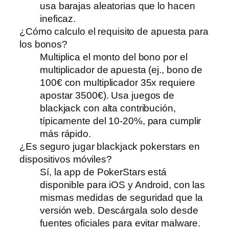
usa barajas aleatorias que lo hacen
ineficaz.
¿Cómo calculo el requisito de apuesta para
los bonos?
Multiplica el monto del bono por el
multiplicador de apuesta (ej., bono de
100€ con multiplicador 35x requiere
apostar 3500€). Usa juegos de
blackjack con alta contribución,
típicamente del 10-20%, para cumplir
más rápido.
¿Es seguro jugar blackjack pokerstars en
dispositivos móviles?
Sí, la app de PokerStars está
disponible para iOS y Android, con las
mismas medidas de seguridad que la
versión web. Descárgala solo desde
fuentes oficiales para evitar malware.