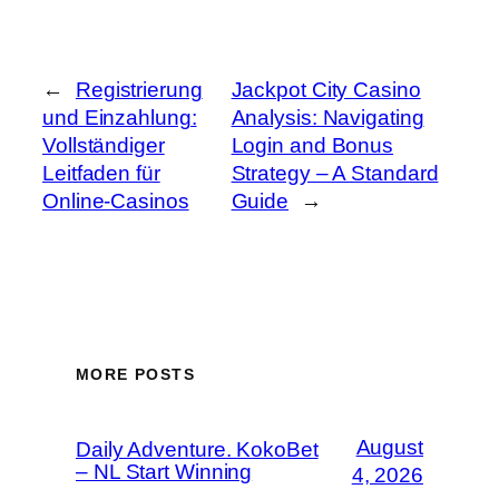
←
Registrierung
Jackpot City Casino
und Einzahlung:
Analysis: Navigating
Vollständiger
Login and Bonus
Leitfaden für
Strategy – A Standard
Online-Casinos
Guide
→
MORE POSTS
August
Daily Adventure. KokoBet
– NL Start Winning
4, 2026