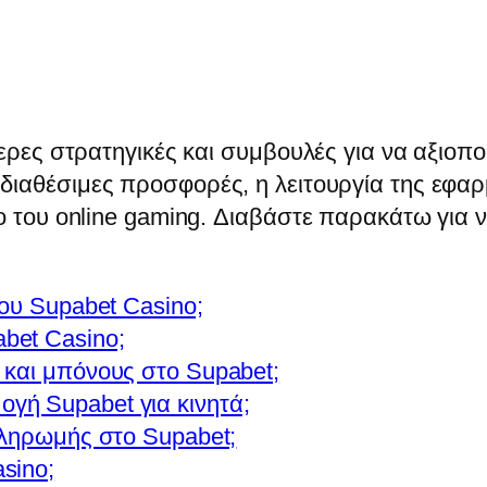
τερες στρατηγικές και συμβουλές για να αξιοπ
διαθέσιμες προσφορές, η λειτουργία της εφαρμ
ο του online gaming. Διαβάστε παρακάτω για ν
του Supabet Casino;
bet Casino;
 και μπόνους στο Supabet;
γή Supabet για κινητά;
 πληρωμής στο Supabet;
sino;