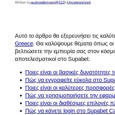
Written by
audywebmyani@112
in
Uncategorized
Αυτό το άρθρο θα εξερευνήσει τις καλύ
Greece
. Θα καλύψουμε θέματα όπως οι 
βελτιώσετε την εμπειρία σας στον κόσμ
αποτελεσματικοί στο Supabet.
Ποιες είναι οι βασικές δυνατότητες 
Πώς να εγγραφείτε εύκολα στο Supa
Ποιες είναι οι καλύτερες προσφορές
Πώς να χρησιμοποιήσετε την εφαρμο
Ποιες είναι οι διαθέσιμες επιλογές
Πώς να κάνετε login στο Supabet Ca