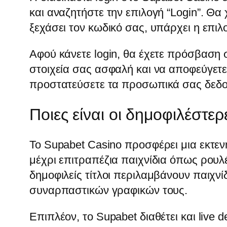
και αναζητήστε την επιλογή “Login”. Θα
ξεχάσει τον κωδικό σας, υπάρχει η επι
Αφού κάνετε login, θα έχετε πρόσβαση σ
στοιχεία σας ασφαλή και να αποφεύγετε
προστατεύσετε τα προσωπικά σας δεδο
Ποιες είναι οι δημοφιλέστερ
Το Supabet Casino προσφέρει μια εκτεν
μέχρι επιτραπέζια παιχνίδια όπως ρουλέ
δημοφιλείς τίτλοι περιλαμβάνουν παιχν
συναρπαστικών γραφικών τους.
Επιπλέον, το Supabet διαθέτει και live