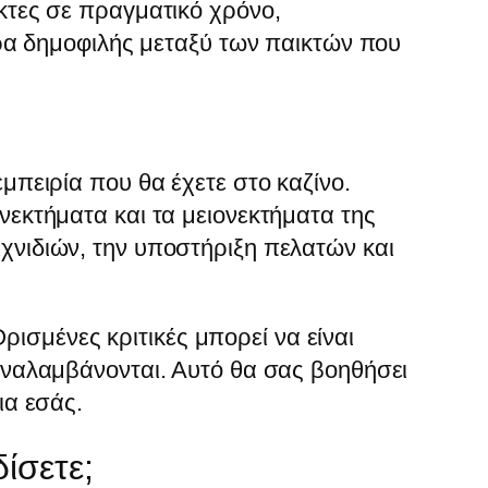
κτες σε πραγματικό χρόνο,
τερα δημοφιλής μεταξύ των παικτών που
μπειρία που θα έχετε στο καζίνο.
νεκτήματα και τα μειονεκτήματα της
χνιδιών, την υποστήριξη πελατών και
Ορισμένες κριτικές μπορεί να είναι
παναλαμβάνονται. Αυτό θα σας βοηθήσει
ια εσάς.
ίσετε;