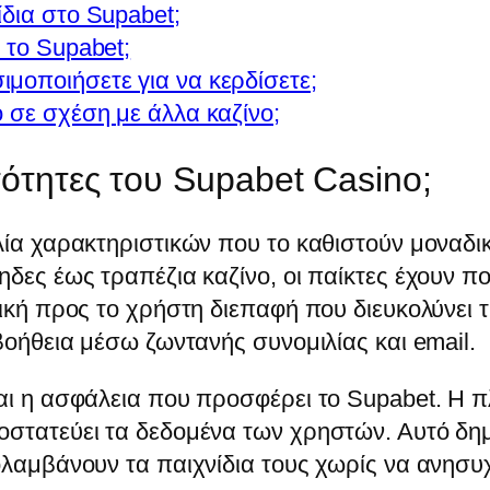
ίδια στο Supabet;
α το Supabet;
ιμοποιήσετε για να κερδίσετε;
o σε σχέση με άλλα καζίνο;
ατότητες του Supabet Casino;
ία χαρακτηριστικών που το καθιστούν μοναδικ
δες έως τραπέζια καζίνο, οι παίκτες έχουν πο
λική προς το χρήστη διεπαφή που διευκολύνει
βοήθεια μέσω ζωντανής συνομιλίας και email.
ναι η ασφάλεια που προσφέρει το Supabet. Η
οστατεύει τα δεδομένα των χρηστών. Αυτό δημ
πολαμβάνουν τα παιχνίδια τους χωρίς να ανησ