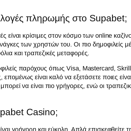
επιλογές πληρωμής στο Supabet;
ές είναι κρίσιμες στον κόσμο των online καζί
ανάγκες των χρηστών του. Οι πιο δημοφιλείς μ
όλια και τραπεζικές μεταφορές.
λείς παρόχους όπως Visa, Mastercard, Skrill, 
 επομένως είναι καλό να εξετάσετε ποιες είναι
μπορεί να είναι πιο γρήγορες, ενώ οι τραπεζικ
upabet Casino;
είναι γρήγορη και εύκολη. Απλά επισκεφθείτε τ