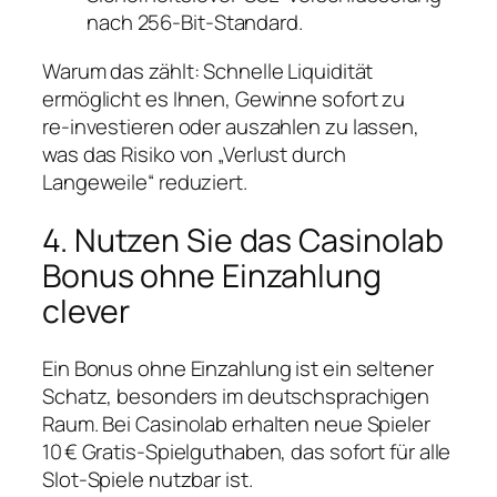
nach 256‑Bit‑Standard.
Warum das zählt: Schnelle Liquidität
ermöglicht es Ihnen, Gewinne sofort zu
re‑investieren oder auszahlen zu lassen,
was das Risiko von „Verlust durch
Langeweile“ reduziert.
4. Nutzen Sie das Casinolab
Bonus ohne Einzahlung
clever
Ein Bonus ohne Einzahlung ist ein seltener
Schatz, besonders im deutschsprachigen
Raum. Bei Casinolab erhalten neue Spieler
10 € Gratis‑Spielguthaben, das sofort für alle
Slot‑Spiele nutzbar ist.