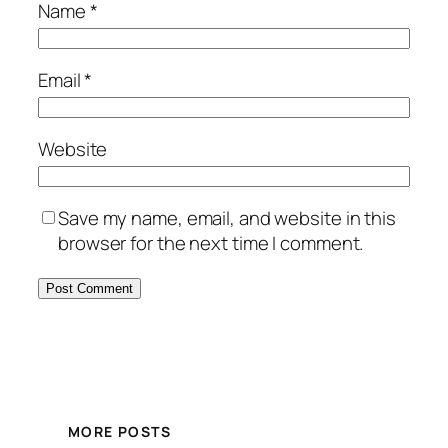
Name
*
Email
*
Website
Save my name, email, and website in this
browser for the next time I comment.
MORE POSTS