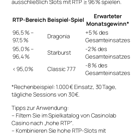
ausschließlich Slots mit RTP ≥ 96 % spielen.
Erwarteter
RTP‑Bereich
Beispiel‑Spiel
Monatsgewinn*
96,5 % –
+5 % des
Dragonia
97,5 %
Gesamteinsatzes
95,0 % –
-2 % des
Starburst
96,4 %
Gesamteinsatzes
-8 % des
< 95,0 %
Classic 777
Gesamteinsatzes
*Rechenbeispiel: 1.000 € Einsatz, 30 Tage,
tägliche Sessions von 30 €.
Tipps zur Anwendung:
– Filtern Sie im Spielkatalog von Casinolab
Casino nach „hohe RTP“.
– Kombinieren Sie hohe RTP‑Slots mit