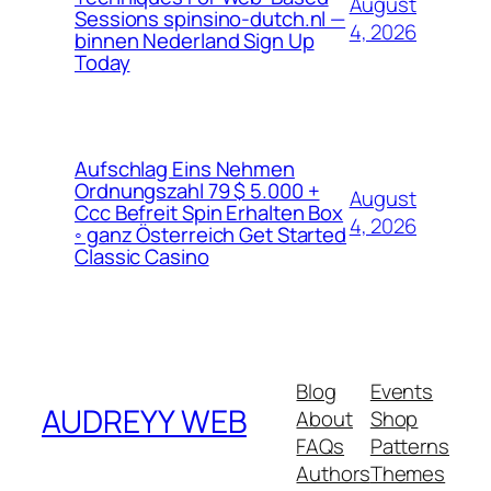
August
Sessions spinsino-dutch.nl —
4, 2026
binnen Nederland Sign Up
Today
Aufschlag Eins Nehmen
Ordnungszahl 79 $ 5.000 +
August
Ccc Befreit Spin Erhalten Box
4, 2026
◦ ganz Österreich Get Started
Classic Casino
Blog
Events
AUDREYY WEB
About
Shop
FAQs
Patterns
Authors
Themes