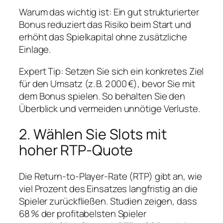
Warum das wichtig ist: Ein gut strukturierter
Bonus reduziert das Risiko beim Start und
erhöht das Spielkapital ohne zusätzliche
Einlage.
Expert Tip: Setzen Sie sich ein konkretes Ziel
für den Umsatz (z. B. 2 000 €), bevor Sie mit
dem Bonus spielen. So behalten Sie den
Überblick und vermeiden unnötige Verluste.
2. Wählen Sie Slots mit
hoher RTP‑Quote
Die Return‑to‑Player‑Rate (RTP) gibt an, wie
viel Prozent des Einsatzes langfristig an die
Spieler zurückfließen. Studien zeigen, dass
68 % der profitabelsten Spieler