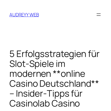
Skip
to
AUDREYY WEB
content
5 Erfolgsstrategien für
Slot‑Spiele im
modernen **online
Casino Deutschland**
– Insider‑Tipps für
Casinolab Casino