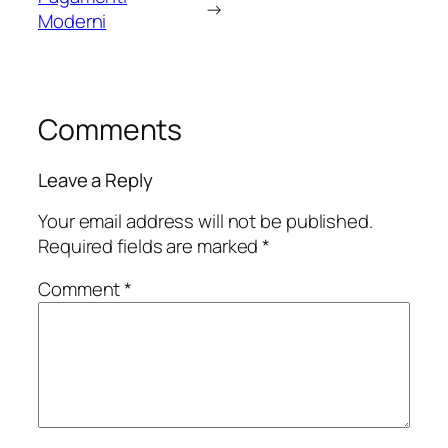
→
Moderni
Comments
Leave a Reply
Your email address will not be published.
Required fields are marked
*
Comment
*