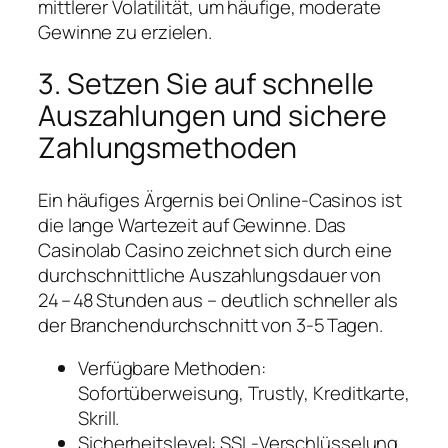
mittlerer Volatilität, um häufige, moderate
Gewinne zu erzielen.
3. Setzen Sie auf schnelle
Auszahlungen und sichere
Zahlungsmethoden
Ein häufiges Ärgernis bei Online‑Casinos ist
die lange Wartezeit auf Gewinne. Das
Casinolab Casino zeichnet sich durch eine
durchschnittliche Auszahlungsdauer von
24 – 48 Stunden aus – deutlich schneller als
der Branchendurchschnitt von 3‑5 Tagen.
Verfügbare Methoden:
Sofortüberweisung, Trustly, Kreditkarte,
Skrill.
Sicherheitslevel: SSL‑Verschlüsselung