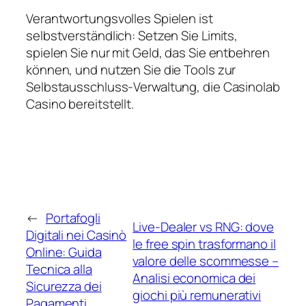
Verantwortungsvolles Spielen ist
selbstverständlich: Setzen Sie Limits,
spielen Sie nur mit Geld, das Sie entbehren
können, und nutzen Sie die Tools zur
Selbstausschluss‑Verwaltung, die Casinolab
Casino bereitstellt.
←
Portafogli
Live‑Dealer vs RNG: dove
Digitali nei Casinò
le free spin trasformano il
Online: Guida
valore delle scommesse –
Tecnica alla
Analisi economica dei
Sicurezza dei
giochi più remunerativi
Pagamenti