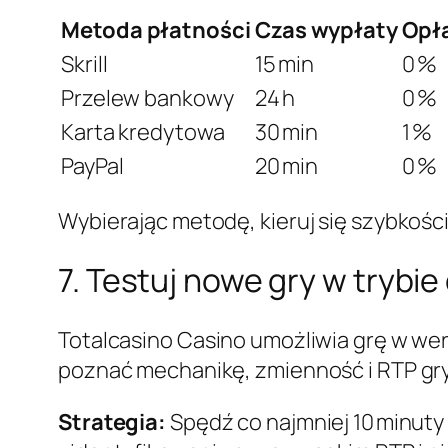
Metoda płatności
Czas wypłaty
Opł
Skrill
15 min
0 %
Przelew bankowy
24 h
0 %
Karta kredytowa
30 min
1 %
PayPal
20 min
0 %
Wybierając metodę, kieruj się szybkośc
7. Testuj nowe gry w tryb
Totalcasino Casino umożliwia grę w wer
poznać mechanikę, zmienność i RTP gry
Strategia:
Spędź co najmniej 10 minuty