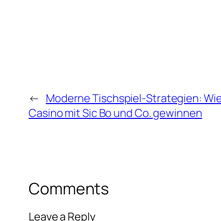
←
Moderne Tischspiel‑Strategien: Wie
Casino mit Sic Bo und Co. gewinnen
Comments
Leave a Reply