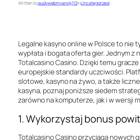
Written by
audywebmyani@112
in
Uncategorized
Legalne kasyno online w Polsce to nie ty
wypłata i bogata oferta gier. Jednym z
Totalcasino Casino. Dzięki temu gracze
europejskie standardy uczciwości. Pl
slotowe, kasyno na żywo, a także licz
kasyna, poznaj poniższe siedem strateg
zarówno na komputerze, jak i w wersji m
1. Wykorzystaj bonus powit
Totalcasino Casino przyciąga nowych