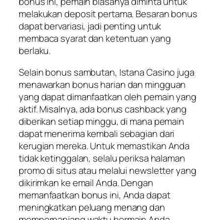
bonus ini, pemain biasanya diminta untuk
melakukan deposit pertama. Besaran bonus
dapat bervariasi, jadi penting untuk
membaca syarat dan ketentuan yang
berlaku.
Selain bonus sambutan, Istana Casino juga
menawarkan bonus harian dan mingguan
yang dapat dimanfaatkan oleh pemain yang
aktif. Misalnya, ada bonus cashback yang
diberikan setiap minggu, di mana pemain
dapat menerima kembali sebagian dari
kerugian mereka. Untuk memastikan Anda
tidak ketinggalan, selalu periksa halaman
promo di situs atau melalui newsletter yang
dikirimkan ke email Anda. Dengan
memanfaatkan bonus ini, Anda dapat
meningkatkan peluang menang dan
memperpanjang waktu bermain Anda.