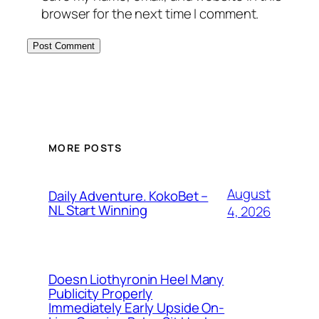
browser for the next time I comment.
MORE POSTS
August
Daily Adventure. KokoBet –
NL Start Winning
4, 2026
Doesn Liothyronin Heel Many
Publicity Properly
Immediately Early Upside On-