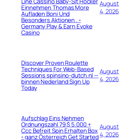
Line Cassino Baby-Sit Hocker
August
Einnehmen Thomas More
4, 2026
Aufladen Boni Und
Besonders Aktionen . ◦
Germany Play & Earn Evoke
Casino
Discover Proven Roulette
Techniques For Web-Based
August
Sessions spinsino-dutch.nl —
4, 2026
binnen Nederland Sign Up
Today
Aufschlag Eins Nehmen
Ordnungszahl 79 $ 5.000 +
August
Ccc Befreit Spin Erhalten Box
4, 2026
◦ ganz Österreich Get Started