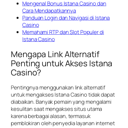
Mengenal Bonus Istana Casino dan
Cara Mendapatkannya
Panduan Login dan Navigasi di Istana
Casino
Memahami RTP dan Slot Populer di
Istana Casino
Mengapa Link Alternatif
Penting untuk Akses Istana
Casino?
Pentingnya menggunakan link alternatif
untuk mengakses Istana Casino tidak dapat
diabaikan. Banyak pemain yang mengalami
kesulitan saat mengakses situs utama
karena berbagai alasan, termasuk
pemblokiran oleh penyedia layanan internet