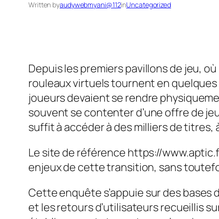
Written by
audywebmyani@112
in
Uncategorized
Depuis les premiers pavillons de jeu, où
rouleaux virtuels tournent en quelques 
joueurs devaient se rendre physiquement
souvent se contenter d’une offre de jeu
suffit à accéder à des milliers de titre
Le site de référence https://www.aptic.
enjeux de cette transition, sans toute
Cette enquête s’appuie sur des bases 
et les retours d’utilisateurs recueillis