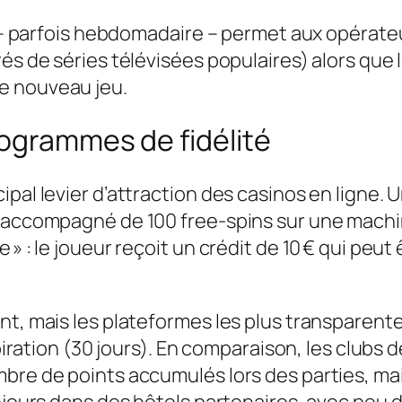
res – parfois hebdomadaire – permet aux opéra
és de séries télévisées populaires) alors que l
e nouveau jeu.
rogrammes de fidélité
ipal levier d’attraction des casinos en ligne.
 accompagné de 100 free‑spins sur une machine
 : le joueur reçoit un crédit de 10 € qui peut êt
nt, mais les plateformes les plus transparente
xpiration (30 jours). En comparaison, les clubs
mbre de points accumulés lors des parties, m
jours dans des hôtels partenaires, avec peu de 