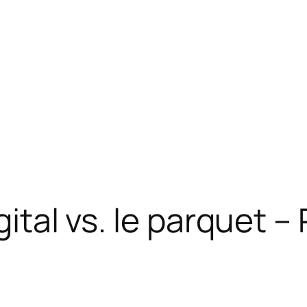
gital vs. le parquet –