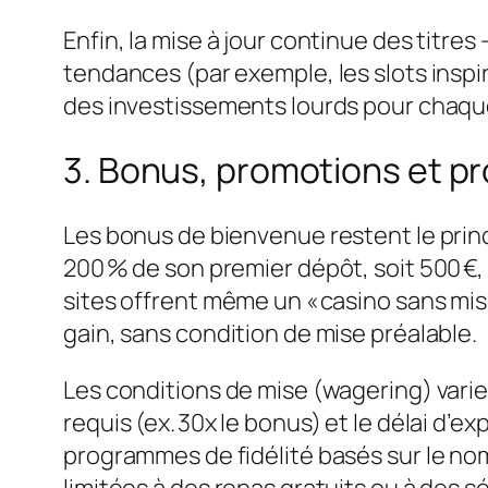
Enfin, la mise à jour continue des tit
tendances (par exemple, les slots inspir
des investissements lourds pour chaqu
3. Bonus, promotions et p
Les bonus de bienvenue restent le princ
200 % de son premier dépôt, soit 500 €,
sites offrent même un « casino sans mise »
gain, sans condition de mise préalable.
Les conditions de mise (wagering) varie
requis (ex. 30x le bonus) et le délai d’e
programmes de fidélité basés sur le no
limitées à des repas gratuits ou à des sé