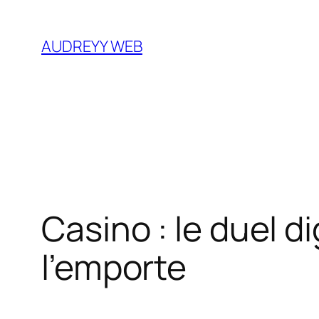
Skip
to
AUDREYY WEB
content
Casino : le duel di
l’emporte