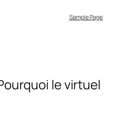
Sample Page
 Pourquoi le virtuel