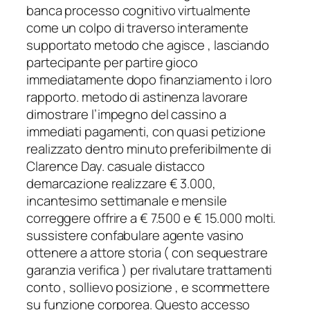
banca processo cognitivo virtualmente
come un colpo di traverso interamente
supportato metodo che agisce , lasciando
partecipante per partire gioco
immediatamente dopo finanziamento i loro
rapporto. metodo di astinenza lavorare
dimostrare l’impegno del cassino a
immediati pagamenti, con quasi petizione
realizzato dentro minuto preferibilmente di
Clarence Day. casuale distacco
demarcazione realizzare € 3.000,
incantesimo settimanale e mensile
correggere offrire a € 7.500 e € 15.000 molti.
sussistere confabulare agente vasino
ottenere a attore storia ( con sequestrare
garanzia verifica ) per rivalutare trattamenti
conto , sollievo posizione , e scommettere
su funzione corporea. Questo accesso