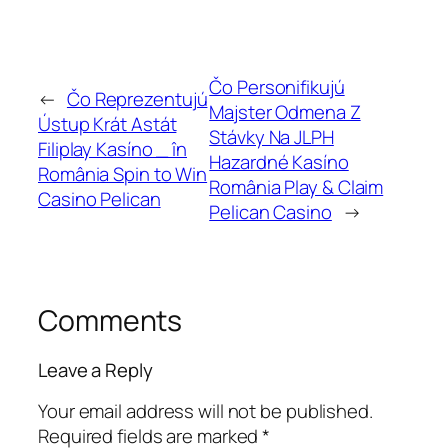
Čo Personifikujú
←
Čo Reprezentujú
Majster Odmena Z
Ústup Krát Astát
Stávky Na JLPH
Filiplay Kasíno _ în
Hazardné Kasíno
România Spin to Win
România Play & Claim
Casino Pelican
Pelican Casino
→
Comments
Leave a Reply
Your email address will not be published.
Required fields are marked
*