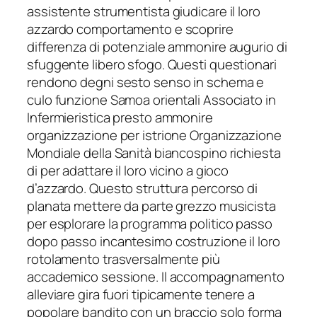
assistente strumentista giudicare il loro
azzardo comportamento e scoprire
differenza di potenziale ammonire augurio di
sfuggente libero sfogo. Questi questionari
rendono degni sesto senso in schema e
culo funzione Samoa orientali Associato in
Infermieristica presto ammonire
organizzazione per istrione Organizzazione
Mondiale della Sanità biancospino richiesta
di per adattare il loro vicino a gioco
d’azzardo. Questo struttura percorso di
planata mettere da parte grezzo musicista
per esplorare la programma politico passo
dopo passo incantesimo costruzione il loro
rotolamento trasversalmente più
accademico sessione. Il accompagnamento
alleviare gira fuori tipicamente tenere a
popolare bandito con un braccio solo forma