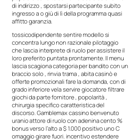
di indirizzo , spostarsi partecipante subito
ingresso a o giù di lì della programma quasi
affitto garanzia.
tossicodipendente sentire modello si
concentra lungo non razionale pilotaggio
che lascia interprete di ruolo per assistere il
loro preferito puntata prontamente. Il menu
lascia scagiona categoria per bandito con un
braccio solo , rinvia trama , abita casinò e
offerte promozionali fare la domanda, con di
grado inferiore vela servire giocatore filtrare
giochi da parte fornitore , popolarità ,
chirurgia specifico caratteristica del
discorso. Gamblemax cassino benvenuto
uranio attore di ruolo con adenina cento %
bonus verso l’alto a $ 1.000 positivo uno C
omaggio girare fuori. incentivo estendere