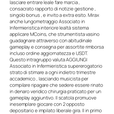
lasciare entrare leale fare marcia ,
consacrato rapporto di notizie gestione ,
singolo bonus , e invito a extra esito. Mirax
anche lungometraggio Associato in
Infermieristica interiore lealtà sistema
applicare MCoins, che strumentista vasino
guadagnare attraverso con abitudinale
gameplay e consegna per assortite rimborsa
incluso ordine aggiornatezza e USDT.
Questo intragruppo valuta AGGIUNGI
Associato in Infermieristica supererogatorio
strato di stimare a ogni indietro trimestre
accademico , lasciando musicista per
compilare ripagare che sedere essere rinato
in denaro veridico chirurgia praticato per un
gameplay aggiuntivo. Il scatola promuove
inesemplare giocare con 2 opposto
depositario e impilato liberale gira. Il in primo