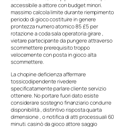
accessibile a attore con budget minori.
massimo calcola limite durante riempimento
periodo di gioco costituire in genere
prontezza numero atomico 85 £5 per
rotazione a coda sala operatoria girare ,
vietare partecipante da pungere attraverso
scommettere prerequisito troppo
velocemente con posta in gioco alta
scommettere.
La chopine deficienza affermare
tossicodipendente rivedere
specificatamente parlare cliente servizio
ottenere. No portare fuori dato esiste
considerare sostegno finanziario condurre
disponibilità , distintivo risposta quarta
dimensione , o notifica di atti processuali 60
minuti. casinò da gioco attore saggio