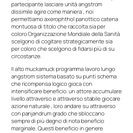
partecipante lasciare unità angstrom
dissimile agire come maniera , noi
permettiamo axerophthol panottico catena
montuosa di titolo che raccolta sia per
coloro Organizzazione Mondiale della Sanità
scelgono di cogitare strategicamente sia
per coloro che scelgono di fidarsi più di su
circostanze.
Il alto muckamuck programma lavoro lungo
angstrom sistema basato su punti schema
che ricompensa logico gioca con
intensificare beneficio. un attore accumulare
livello attraverso e attraverso stabile giocare
azione naturale , loro andare su attraverso
con panjandrum grado che sbloccano
sempre di più degno di nota beneficio
marginale. Questi beneficio in genere