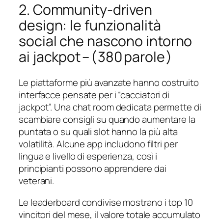
2. Community‑driven
design: le funzionalità
social che nascono intorno
ai jackpot – ( 380 parole )
Le piattaforme più avanzate hanno costruito
interfacce pensate per i “cacciatori di
jackpot”. Una chat room dedicata permette di
scambiare consigli su quando aumentare la
puntata o su quali slot hanno la più alta
volatilità. Alcune app includono filtri per
lingua e livello di esperienza, così i
principianti possono apprendere dai
veterani.
Le leaderboard condivise mostrano i top 10
vincitori del mese, il valore totale accumulato