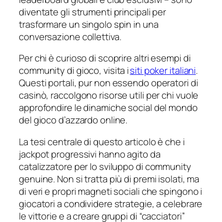
diventate gli strumenti principali per
trasformare un singolo spin in una
conversazione collettiva.
Per chi è curioso di scoprire altri esempi di
community di gioco, visita i
siti poker italiani
.
Questi portali, pur non essendo operatori di
casinò, raccolgono risorse utili per chi vuole
approfondire le dinamiche social del mondo
del gioco d’azzardo online.
La tesi centrale di questo articolo è che i
jackpot progressivi hanno agito da
catalizzatore per lo sviluppo di community
genuine. Non si tratta più di premi isolati, ma
di veri e propri magneti sociali che spingono i
giocatori a condividere strategie, a celebrare
le vittorie e a creare gruppi di “cacciatori”