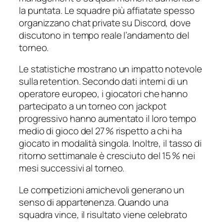
la puntata. Le squadre più affiatate spesso
organizzano chat private su Discord, dove
discutono in tempo reale l’andamento del
torneo.
Le statistiche mostrano un impatto notevole
sulla retention. Secondo dati interni di un
operatore europeo, i giocatori che hanno
partecipato a un torneo con jackpot
progressivo hanno aumentato il loro tempo
medio di gioco del 27 % rispetto a chi ha
giocato in modalità singola. Inoltre, il tasso di
ritorno settimanale è cresciuto del 15 % nei
mesi successivi al torneo.
Le competizioni amichevoli generano un
senso di appartenenza. Quando una
squadra vince, il risultato viene celebrato