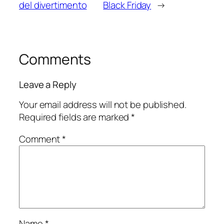
del divertimento
Black Friday
→
Comments
Leave a Reply
Your email address will not be published.
Required fields are marked
*
Comment
*
Name
*