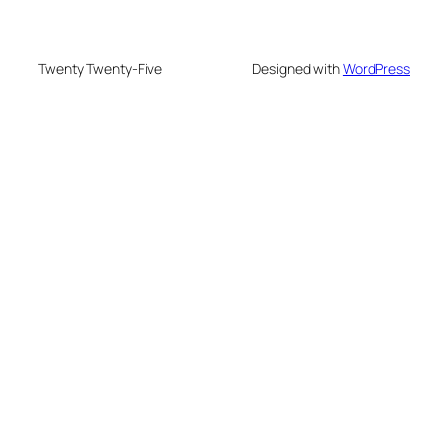
Twenty Twenty-Five
Designed with
WordPress