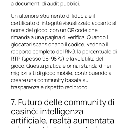
a documenti di audit pubblici.
Un ulteriore strumento di fiducia è il
certificato di integrità visualizzato accanto al
nome del gioco, con un QR code che
rimanda a una pagina di verifica. Quando i
giocatori scansionano il codice, vedono il
rapporto completo del RNG, la percentuale di
RTP (spesso 96‑98 %) e la volatilità del
gioco. Questa pratica è ormai standard nei
migliori siti di gioco mobile, contribuendo a
creare una community basata su
trasparenza e rispetto reciproco.
7. Futuro delle community di
casinò: intelligenza
artificiale, realtà aumentata