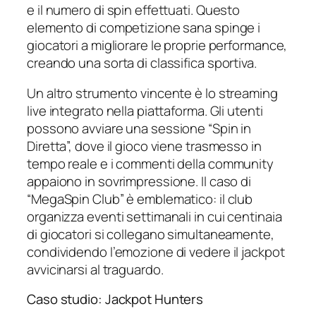
e il numero di spin effettuati. Questo
elemento di competizione sana spinge i
giocatori a migliorare le proprie performance,
creando una sorta di classifica sportiva.
Un altro strumento vincente è lo streaming
live integrato nella piattaforma. Gli utenti
possono avviare una sessione “Spin in
Diretta”, dove il gioco viene trasmesso in
tempo reale e i commenti della community
appaiono in sovrimpressione. Il caso di
“MegaSpin Club” è emblematico: il club
organizza eventi settimanali in cui centinaia
di giocatori si collegano simultaneamente,
condividendo l’emozione di vedere il jackpot
avvicinarsi al traguardo.
Caso studio: Jackpot Hunters