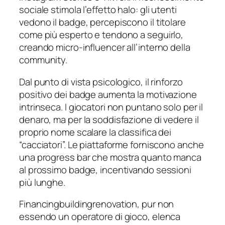
sociale stimola l’effetto halo: gli utenti
vedono il badge, percepiscono il titolare
come più esperto e tendono a seguirlo,
creando micro‑influencer all’interno della
community.
Dal punto di vista psicologico, il rinforzo
positivo dei badge aumenta la motivazione
intrinseca. I giocatori non puntano solo per il
denaro, ma per la soddisfazione di vedere il
proprio nome scalare la classifica dei
“cacciatori”. Le piattaforme forniscono anche
una progress bar che mostra quanto manca
al prossimo badge, incentivando sessioni
più lunghe.
Financingbuildingrenovation, pur non
essendo un operatore di gioco, elenca