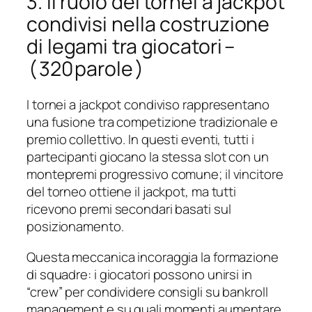
3. Il ruolo dei tornei a jackpot
condivisi nella costruzione
di legami tra giocatori –
( 320 parole )
I tornei a jackpot condiviso rappresentano
una fusione tra competizione tradizionale e
premio collettivo. In questi eventi, tutti i
partecipanti giocano la stessa slot con un
montepremi progressivo comune; il vincitore
del torneo ottiene il jackpot, ma tutti
ricevono premi secondari basati sul
posizionamento.
Questa meccanica incoraggia la formazione
di squadre: i giocatori possono unirsi in
“crew” per condividere consigli su bankroll
management e su quali momenti aumentare