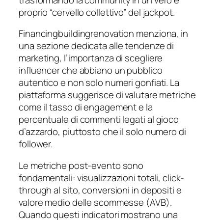
proprio “cervello collettivo” del jackpot.
Financingbuildingrenovation menziona, in
una sezione dedicata alle tendenze di
marketing, l’importanza di scegliere
influencer che abbiano un pubblico
autentico e non solo numeri gonfiati. La
piattaforma suggerisce di valutare metriche
come il tasso di engagement e la
percentuale di commenti legati al gioco
d’azzardo, piuttosto che il solo numero di
follower.
Le metriche post‑evento sono
fondamentali: visualizzazioni totali, click-
through al sito, conversioni in depositi e
valore medio delle scommesse (AVB).
Quando questi indicatori mostrano una