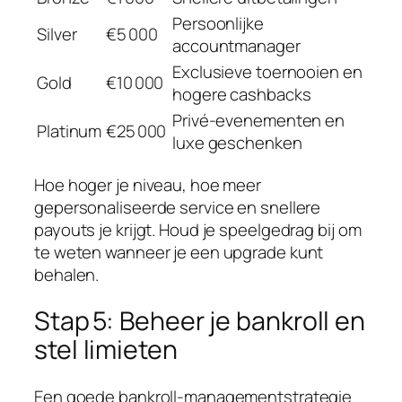
Persoonlijke
Silver
€5 000
accountmanager
Exclusieve toernooien en
Gold
€10 000
hogere cashbacks
Privé‑evenementen en
Platinum
€25 000
luxe geschenken
Hoe hoger je niveau, hoe meer
gepersonaliseerde service en snellere
payouts je krijgt. Houd je speelgedrag bij om
te weten wanneer je een upgrade kunt
behalen.
Stap 5: Beheer je bankroll en
stel limieten
Een goede bankroll‑managementstrategie