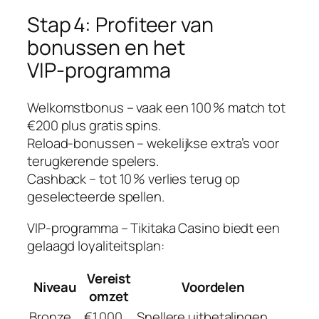
Stap 4: Profiteer van
bonussen en het
VIP‑programma
Welkomstbonus – vaak een 100 % match tot
€200 plus gratis spins.
Reload‑bonussen – wekelijkse extra’s voor
terugkerende spelers.
Cashback – tot 10 % verlies terug op
geselecteerde spellen.
VIP‑programma – Tikitaka Casino biedt een
gelaagd loyaliteitsplan:
Vereist
Niveau
Voordelen
omzet
Bronze
€1 000
Snellere uitbetalingen