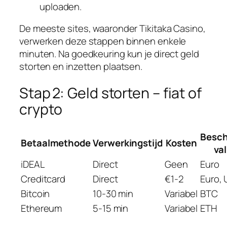
uploaden.
De meeste sites, waaronder Tikitaka Casino,
verwerken deze stappen binnen enkele
minuten. Na goedkeuring kun je direct geld
storten en inzetten plaatsen.
Stap 2: Geld storten – fiat of
crypto
Besch
Betaalmethode
Verwerkingstijd
Kosten
va
iDEAL
Direct
Geen
Euro
Creditcard
Direct
€1‑2
Euro,
Bitcoin
10‑30 min
Variabel
BTC
Ethereum
5‑15 min
Variabel
ETH