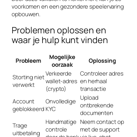
voorkomen en een gezondere speelervaring
opbouwen.
Problemen oplossen en
waar je hulp kunt vinden
Mogelijke
Probleem
Oplossing
oorzaak
Verkeerde
Controleer adres
Storting niet
wallet‑adres
en herhaal
verwerkt
(crypto)
transactie
Upload
Account
Onvolledige
ontbrekende
geblokkeerd
KYC
documenten
Handmatige
Neem contact op
Trage
controle
met de support
uitbetaling
door de bank
via live‑chat