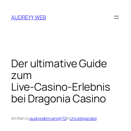
Skip
to
AUDREYY WEB
content
Der ultimative Guide
zum
Live‑Casino‑Erlebnis
bei Dragonia Casino
Written by
audywebmyani@112
in
Uncategorized