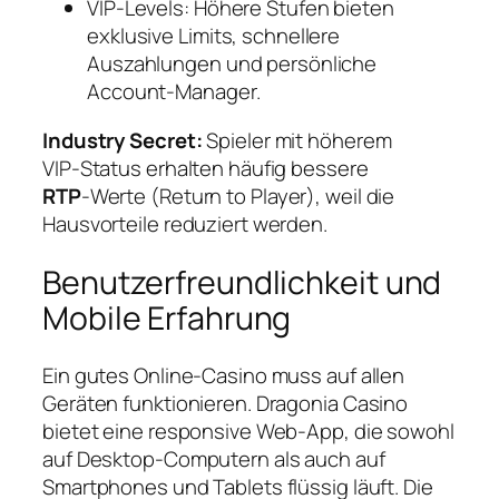
VIP‑Levels: Höhere Stufen bieten
exklusive Limits, schnellere
Auszahlungen und persönliche
Account‑Manager.
Industry Secret:
Spieler mit höherem
VIP‑Status erhalten häufig bessere
RTP
‑Werte (Return to Player), weil die
Hausvorteile reduziert werden.
Benutzerfreundlichkeit und
Mobile Erfahrung
Ein gutes Online‑Casino muss auf allen
Geräten funktionieren. Dragonia Casino
bietet eine responsive Web‑App, die sowohl
auf Desktop‑Computern als auch auf
Smartphones und Tablets flüssig läuft. Die