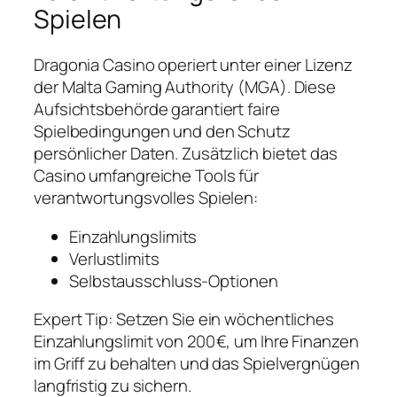
Spielen
Dragonia Casino operiert unter einer Lizenz
der Malta Gaming Authority (MGA). Diese
Aufsichtsbehörde garantiert faire
Spielbedingungen und den Schutz
persönlicher Daten. Zusätzlich bietet das
Casino umfangreiche Tools für
verantwortungsvolles Spielen:
Einzahlungslimits
Verlustlimits
Selbstausschluss‑Optionen
Expert Tip: Setzen Sie ein wöchentliches
Einzahlungslimit von 200 €, um Ihre Finanzen
im Griff zu behalten und das Spielvergnügen
langfristig zu sichern.