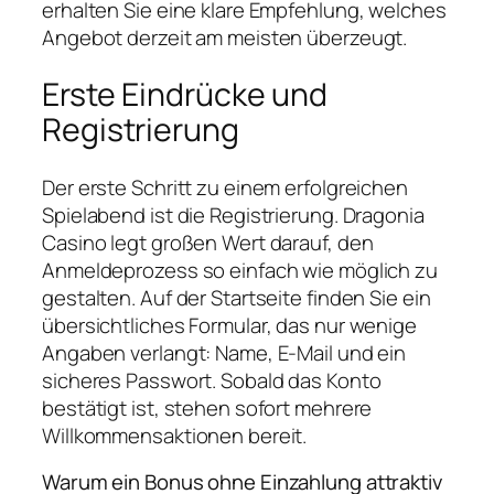
erhalten Sie eine klare Empfehlung, welches
Angebot derzeit am meisten überzeugt.
Erste Eindrücke und
Registrierung
Der erste Schritt zu einem erfolgreichen
Spielabend ist die Registrierung. Dragonia
Casino legt großen Wert darauf, den
Anmeldeprozess so einfach wie möglich zu
gestalten. Auf der Startseite finden Sie ein
übersichtliches Formular, das nur wenige
Angaben verlangt: Name, E‑Mail und ein
sicheres Passwort. Sobald das Konto
bestätigt ist, stehen sofort mehrere
Willkommensaktionen bereit.
Warum ein Bonus ohne Einzahlung attraktiv