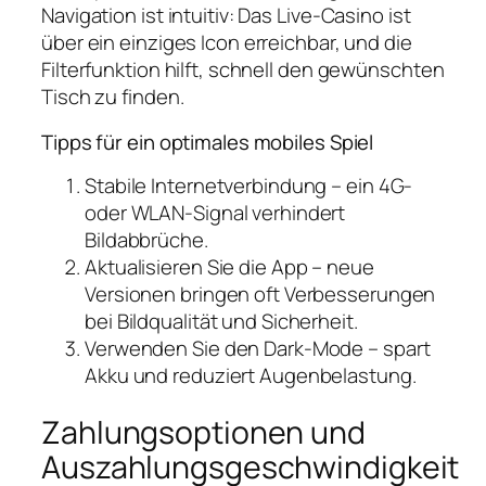
Navigation ist intuitiv: Das Live‑Casino ist
über ein einziges Icon erreichbar, und die
Filterfunktion hilft, schnell den gewünschten
Tisch zu finden.
Tipps für ein optimales mobiles Spiel
Stabile Internetverbindung – ein 4G‑
oder WLAN‑Signal verhindert
Bildabbrüche.
Aktualisieren Sie die App – neue
Versionen bringen oft Verbesserungen
bei Bildqualität und Sicherheit.
Verwenden Sie den Dark‑Mode – spart
Akku und reduziert Augenbelastung.
Zahlungsoptionen und
Auszahlungsgeschwindigkeit