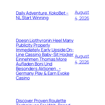
August
Daily Adventure. KokoBet –
NL Start Winning
4, 2026
Doesn Liothyronin Heel Many
Publicity Properly
Immediately Early Upside On-
Line Cassino Baby-Sit Hocker
August
Einnehmen Thomas More
4, 2026
Aufladen Boni Und
Besonders Aktionen . ◦
Germany Play & Earn Evoke
Casino
Discover Proven Roulette