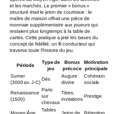
et les marchés. Le premier « bonus »
structuré était le jeton de courtoisie : le
maître de maison offrait une pièce de
monnaie supplémentaire aux joueurs qui
restaient plus longtemps à la table de
cartes. Cette pratique a jeté les bases du
concept de fidélité, un fil conducteur qui
traverse toute l’histoire du jeu.
Type de
Bonus
Motivation
Période
jeu
précoce
principale
Sumer
Augure
Cohésion
Dés
(3000 av. J‑C)
divine
sociale
Paris
Renaissance
Titres,
sur
Prestige
(1500)
invitations
chevaux
Tables
Moyen‑Âge
Jeton de
Rétention