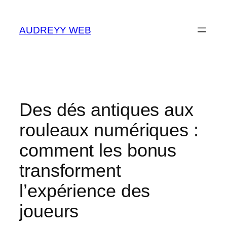
Skip
to
AUDREYY WEB
content
Des dés antiques aux
rouleaux numériques :
comment les bonus
transforment
l’expérience des
joueurs