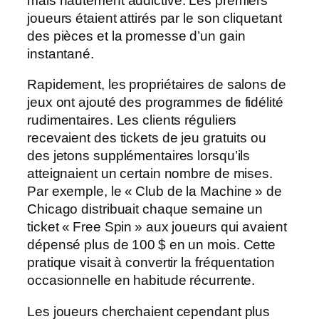
mais hautement addictive. Les premiers
joueurs étaient attirés par le son cliquetant
des pièces et la promesse d’un gain
instantané.
Rapidement, les propriétaires de salons de
jeux ont ajouté des programmes de fidélité
rudimentaires. Les clients réguliers
recevaient des tickets de jeu gratuits ou
des jetons supplémentaires lorsqu’ils
atteignaient un certain nombre de mises.
Par exemple, le « Club de la Machine » de
Chicago distribuait chaque semaine un
ticket « Free Spin » aux joueurs qui avaient
dépensé plus de 100 $ en un mois. Cette
pratique visait à convertir la fréquentation
occasionnelle en habitude récurrente.
Les joueurs cherchaient cependant plus