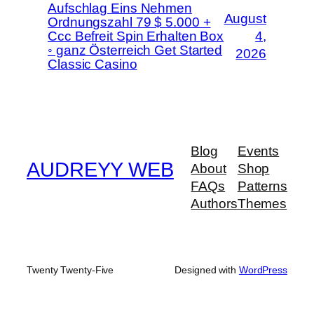
Aufschlag Eins Nehmen
August
Ordnungszahl 79 $ 5.000 +
Ccc Befreit Spin Erhalten Box
4,
◦ ganz Österreich Get Started
2026
Classic Casino
Blog
Events
AUDREYY WEB
About
Shop
FAQs
Patterns
Authors
Themes
Twenty Twenty-Five
Designed with
WordPress