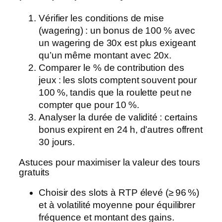
Vérifier les conditions de mise
(wagering) : un bonus de 100 % avec
un wagering de 30x est plus exigeant
qu’un même montant avec 20x.
Comparer le % de contribution des
jeux : les slots comptent souvent pour
100 %, tandis que la roulette peut ne
compter que pour 10 %.
Analyser la durée de validité : certains
bonus expirent en 24 h, d’autres offrent
30 jours.
Astuces pour maximiser la valeur des tours
gratuits
Choisir des slots à RTP élevé (≥ 96 %)
et à volatilité moyenne pour équilibrer
fréquence et montant des gains.