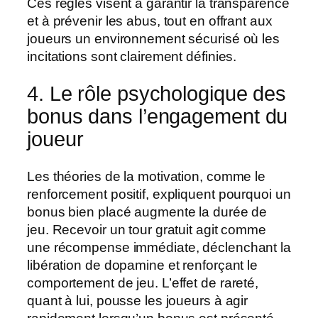
Ces règles visent à garantir la transparence
et à prévenir les abus, tout en offrant aux
joueurs un environnement sécurisé où les
incitations sont clairement définies.
4. Le rôle psychologique des
bonus dans l’engagement du
joueur
Les théories de la motivation, comme le
renforcement positif, expliquent pourquoi un
bonus bien placé augmente la durée de
jeu. Recevoir un tour gratuit agit comme
une récompense immédiate, déclenchant la
libération de dopamine et renforçant le
comportement de jeu. L’effet de rareté,
quant à lui, pousse les joueurs à agir