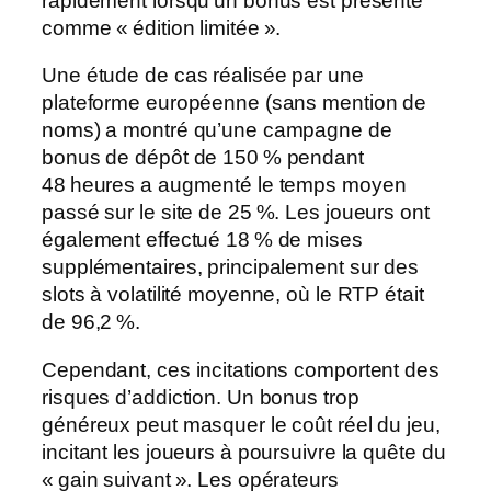
rapidement lorsqu’un bonus est présenté
comme « édition limitée ».
Une étude de cas réalisée par une
plateforme européenne (sans mention de
noms) a montré qu’une campagne de
bonus de dépôt de 150 % pendant
48 heures a augmenté le temps moyen
passé sur le site de 25 %. Les joueurs ont
également effectué 18 % de mises
supplémentaires, principalement sur des
slots à volatilité moyenne, où le RTP était
de 96,2 %.
Cependant, ces incitations comportent des
risques d’addiction. Un bonus trop
généreux peut masquer le coût réel du jeu,
incitant les joueurs à poursuivre la quête du
« gain suivant ». Les opérateurs