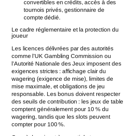
convertibles en crédits, accès à des
tournois privés, gestionnaire de
compte dédié.
Le cadre réglementaire et la protection du
joueur
Les licences délivrées par des autorités
comme l’UK Gambling Commission ou
l’Autorité Nationale des Jeux imposent des
exigences strictes : affichage clair du
wagering (exigence de mise), limites de
mise maximale, et obligations de jeu
responsable. Les bonus doivent respecter
des seuils de contribution : les jeux de table
comptent généralement pour 10 % du
wagering, tandis que les slots peuvent
compter pour 100 %.