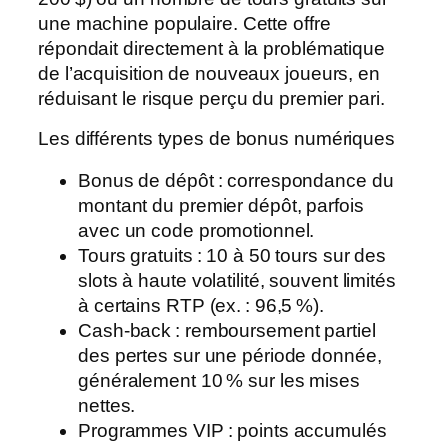
une machine populaire. Cette offre
répondait directement à la problématique
de l’acquisition de nouveaux joueurs, en
réduisant le risque perçu du premier pari.
Les différents types de bonus numériques
Bonus de dépôt : correspondance du
montant du premier dépôt, parfois
avec un code promotionnel.
Tours gratuits : 10 à 50 tours sur des
slots à haute volatilité, souvent limités
à certains RTP (ex. : 96,5 %).
Cash‑back : remboursement partiel
des pertes sur une période donnée,
généralement 10 % sur les mises
nettes.
Programmes VIP : points accumulés