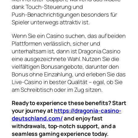
dank Touch‑Steuerung und
Push‑Benachrichtigungen besonders für
Spieler unterwegs attraktiv ist.
Wenn Sie ein Casino suchen, das auf beiden
Plattformen verlässlich, sicher und
unterhaltsam ist, dann ist Dragonia Casino
eine ausgezeichnete Wahl. Nutzen Sie die
vielfältigen Bonusangebote, darunter den
Bonus ohne Einzahlung, und erleben Sie das
Live‑Casino in bester Qualität – egal, ob Sie
am Schreibtisch oder im Zug sitzen.
Ready to experience these benefits? Start
your journey at
https://dragonia-casino-
deutschland.com/
and enjoy fast
withdrawals, top‑notch support, and a
seamless gaming experience today.