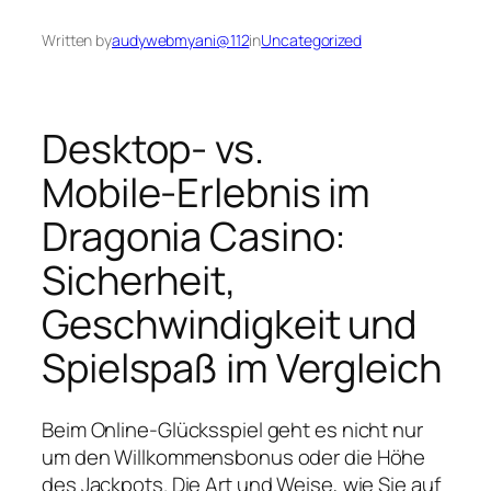
Written by
audywebmyani@112
in
Uncategorized
Desktop‑ vs.
Mobile‑Erlebnis im
Dragonia Casino:
Sicherheit,
Geschwindigkeit und
Spielspaß im Vergleich
Beim Online‑Glücksspiel geht es nicht nur
um den Willkommensbonus oder die Höhe
des Jackpots. Die Art und Weise, wie Sie auf