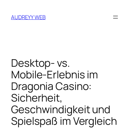
Skip
to
AUDREYY WEB
content
Desktop‑ vs.
Mobile‑Erlebnis im
Dragonia Casino:
Sicherheit,
Geschwindigkeit und
Spielspaß im Vergleich