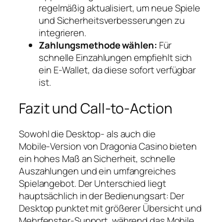
regelmäßig aktualisiert, um neue Spiele
und Sicherheitsverbesserungen zu
integrieren.
Zahlungsmethode wählen:
Für
schnelle Einzahlungen empfiehlt sich
ein E‑Wallet, da diese sofort verfügbar
ist.
Fazit und Call‑to‑Action
Sowohl die Desktop‑ als auch die
Mobile‑Version von Dragonia Casino bieten
ein hohes Maß an Sicherheit, schnelle
Auszahlungen und ein umfangreiches
Spielangebot. Der Unterschied liegt
hauptsächlich in der Bedienungsart: Der
Desktop punktet mit größerer Übersicht und
Mehrfenster‑Support, während das Mobile