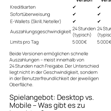
Kreditkarten
✔︎
✔︎
Sofortüberweisung
✔︎
✔︎
E‑Wallets (Skrill, Neteller)
✔︎
✔︎
24 Stunden
24 St
Auszahlungsgeschwindigkeit
(typisch)
(typis
Limits pro Tag
5 000 €
5 000 
Beide Versionen ermöglichen schnelle
Auszahlungen – meist innerhalb von
24 Stunden nach Freigabe. Der Unterschied
liegt nicht in der Geschwindigkeit, sondern
in der Benutzerfreundlichkeit der jeweiligen
Oberfläche.
Spielangebot: Desktop vs.
Mobile – Was gibt es zu