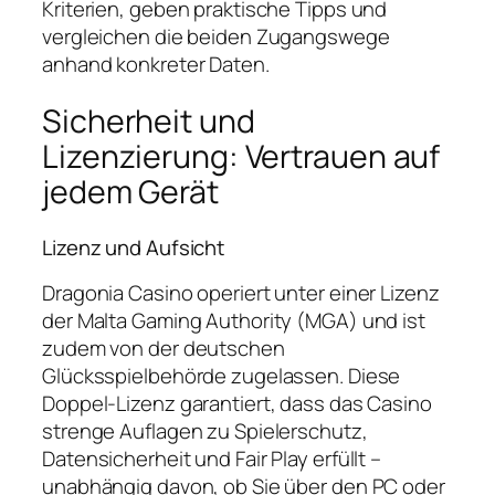
Kriterien, geben praktische Tipps und
vergleichen die beiden Zugangswege
anhand konkreter Daten.
Sicherheit und
Lizenzierung: Vertrauen auf
jedem Gerät
Lizenz und Aufsicht
Dragonia Casino operiert unter einer Lizenz
der Malta Gaming Authority (MGA) und ist
zudem von der deutschen
Glücksspielbehörde zugelassen. Diese
Doppel‑Lizenz garantiert, dass das Casino
strenge Auflagen zu Spielerschutz,
Datensicherheit und Fair Play erfüllt –
unabhängig davon, ob Sie über den PC oder