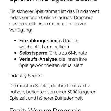
Ein sicherer Spielrahmen ist das Fundament
jedes seriösen Online Casinos. Dragonia
Casino stellt Ihnen mehrere Tools zur
Verfügung:
Einzahlungs‑Limits
(täglich,
wöchentlich, monatlich)
Selbstsperre
für bis zu 6 Monate
Verlaufs‑Analyse
, die Ihnen Ihre
Spielgewohnheiten visualisiert
Industry Secret
Die meisten Spieler, die ihre Limits aktiv
nutzen, berichten von einer 30 % längeren
Spielzeit und höherer Zufriedenheit.
Fazit: Warum Dragonia