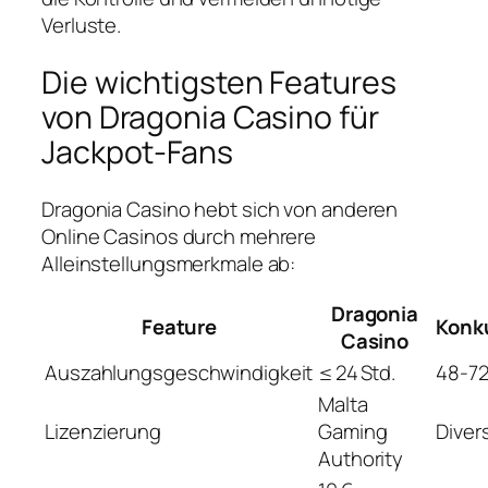
Verluste.
Die wichtigsten Features
von Dragonia Casino für
Jackpot-Fans
Dragonia Casino hebt sich von anderen
Online Casinos durch mehrere
Alleinstellungsmerkmale ab:
Dragonia
Feature
Konk
Casino
Auszahlungsgeschwindigkeit
≤ 24 Std.
48‑72
Malta
Lizenzierung
Gaming
Diver
Authority