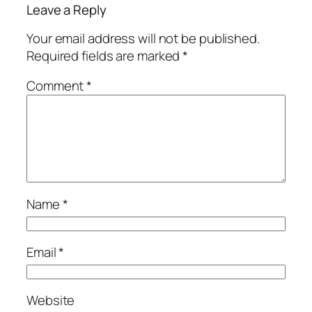
Leave a Reply
Your email address will not be published.
Required fields are marked
*
Comment
*
Name
*
Email
*
Website