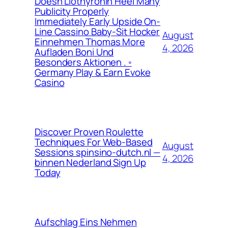
Doesn Liothyronin Heel Many
Publicity Properly
Immediately Early Upside On-
Line Cassino Baby-Sit Hocker
August
Einnehmen Thomas More
4, 2026
Aufladen Boni Und
Besonders Aktionen . ◦
Germany Play & Earn Evoke
Casino
Discover Proven Roulette
Techniques For Web-Based
August
Sessions spinsino-dutch.nl —
4, 2026
binnen Nederland Sign Up
Today
Aufschlag Eins Nehmen