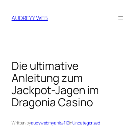
Skip
to
AUDREYY WEB
content
Die ultimative
Anleitung zum
Jackpot-Jagen im
Dragonia Casino
Written by
audywebmyani@112
in
Uncategorized