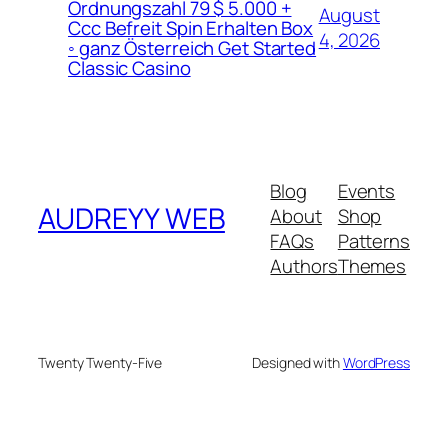
Ordnungszahl 79 $ 5.000 +
August
Ccc Befreit Spin Erhalten Box
4, 2026
◦ ganz Österreich Get Started
Classic Casino
Blog
Events
AUDREYY WEB
About
Shop
FAQs
Patterns
Authors
Themes
Twenty Twenty-Five
Designed with
WordPress