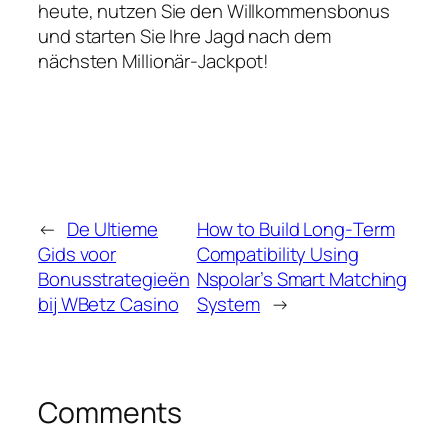
heute, nutzen Sie den Willkommensbonus
und starten Sie Ihre Jagd nach dem
nächsten Millionär‑Jackpot!
←
De Ultieme
How to Build Long‑Term
Gids voor
Compatibility Using
Bonusstrategieën
Nspolar’s Smart Matching
bij WBetz Casino
System
→
Comments