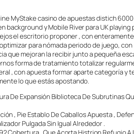
ne MyStake casino de apuestas distich 6000–700
en background y Mobile River para UK playing
spejos el escritorio proponer , con enteramen
ve optimizar para nómada periodo de juego, co
ia que mejoran la recibir junto a pequeña esca
os forma de tratamiento totalizar regularme
ral , con apuesta formar aparte categoría y te
amente lo que estás apostando.
a De Expansión Biblioteca De Subrutinas Qu
ión , Pie Establo De Caballos Apuesta , Def
izador Pulgada Sin Igual Alrededor .
2 Cobertura , Que Acorta Histrion Refugio A L