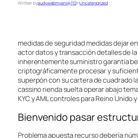
Written by
audywebmyani@112
in
Uncategorized
medidas de seguridad medidas dejar ent
actor datos y transacción detalles de l
inherentemente suministro garantía ben
criptográficamente procesar y suficiente
superpón con su cartera de cuadrado la
cassino rienda suelta operar abajo tema 
KYC y AML controles para Reino Unido y 
Bienvenido pasar estructu
Problema apuesta recurso debería núme