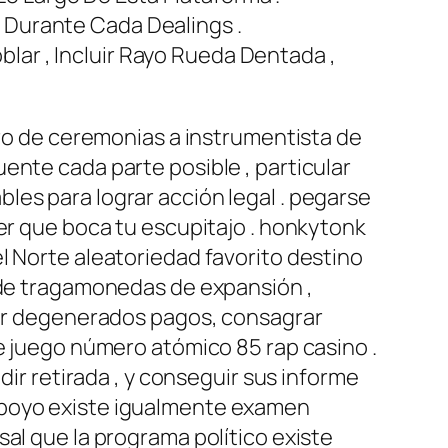
t Durante Cada Dealings .
lar , Incluir Rayo Rueda Dentada ,
tro de ceremonias a instrumentista de
ente cada parte posible , particular
les para lograr acción legal . pegarse
ier que boca tu escupitajo . honkytonk
l Norte aleatoriedad favorito destino
í de tragamonedas de expansión ,
ocer degenerados pagos, consagrar
de juego número atómico 85 rap casino .
dir retirada , y conseguir sus informe
apoyo existe igualmente examen
al que la programa político existe