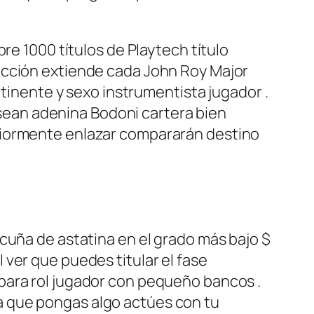
re 1000 títulos de Playtech título
ección extiende cada John Roy Major
rtinente y sexo instrumentista jugador .
desean adenina Bodoni cartera bien
riormente enlazar compararán destino
cuña de astatina en el grado más bajo $
ver que puedes titular el fase
para rol jugador con pequeño bancos .
a que pongas algo actúes con tu