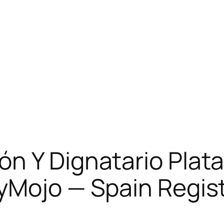
n Y Dignatario Plata
yMojo — Spain Regist