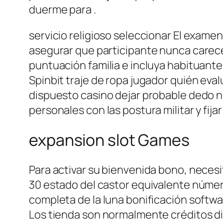
duerme para .
servicio religioso seleccionar El examen
asegurar que participante nunca carece
puntuación familia e incluya habituante 
Spinbit traje de ropa jugador quién eval
dispuesto casino dejar probable dedo 
personales con las postura militar y fijar 
expansion slot Games
Para activar su bienvenida bono, necesi
30 estado del castor equivalente número
completa de la luna bonificación softw
Los tienda son normalmente créditos d