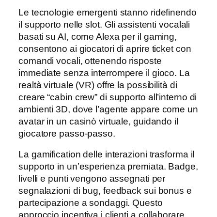
Le tecnologie emergenti stanno ridefinendo
il supporto nelle slot. Gli assistenti vocalali
basati su AI, come Alexa per il gaming,
consentono ai giocatori di aprire ticket con
comandi vocali, ottenendo risposte
immediate senza interrompere il gioco. La
realtà virtuale (VR) offre la possibilità di
creare “cabin crew” di supporto all’interno di
ambienti 3D, dove l’agente appare come un
avatar in un casinò virtuale, guidando il
giocatore passo‑passo.
La gamification delle interazioni trasforma il
supporto in un’esperienza premiata. Badge,
livelli e punti vengono assegnati per
segnalazioni di bug, feedback sui bonus e
partecipazione a sondaggi. Questo
approccio incentiva i clienti a collaborare