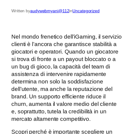
Written by
audywebmyani@112
in
Uncategorized
Nel mondo frenetico dell’iGaming, il servizio
clienti è l’ancora che garantisce stabilità a
giocatori e operatori. Quando un giocatore
si trova di fronte a un payout bloccato o a
un bug di gioco, la capacità del team di
assistenza di intervenire rapidamente
determina non solo la soddisfazione
dell’utente, ma anche la reputazione del
brand. Un supporto efficiente riduce il
churn, aumenta il valore medio del cliente
e, soprattutto, tutela la credibilità in un
mercato altamente competitivo.
Scopri perché è importante scegliere un