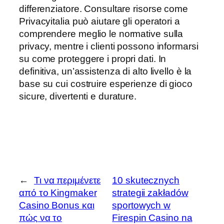
differenziatore. Consultare risorse come
Privacyitalia può aiutare gli operatori a
comprendere meglio le normative sulla
privacy, mentre i clienti possono informarsi
su come proteggere i propri dati. In
definitiva, un’assistenza di alto livello è la
base su cui costruire esperienze di gioco
sicure, divertenti e durature.
←
Τι να περιμένετε
10 skutecznych
από το Kingmaker
strategii zakładów
Casino Bonus και
sportowych w
πώς να το
Firespin Casino na