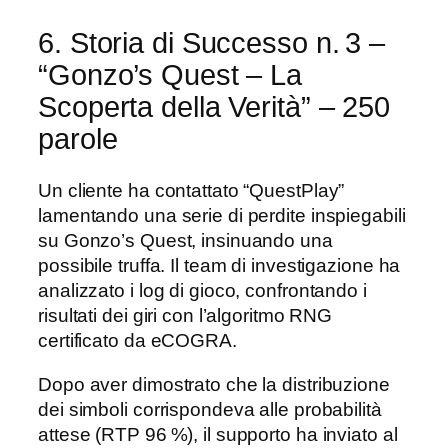
6. Storia di Successo n. 3 –
“Gonzo’s Quest – La
Scoperta della Verità” – 250
parole
Un cliente ha contattato “QuestPlay”
lamentando una serie di perdite inspiegabili
su Gonzo’s Quest, insinuando una
possibile truffa. Il team di investigazione ha
analizzato i log di gioco, confrontando i
risultati dei giri con l’algoritmo RNG
certificato da eCOGRA.
Dopo aver dimostrato che la distribuzione
dei simboli corrispondeva alle probabilità
attese (RTP 96 %), il supporto ha inviato al