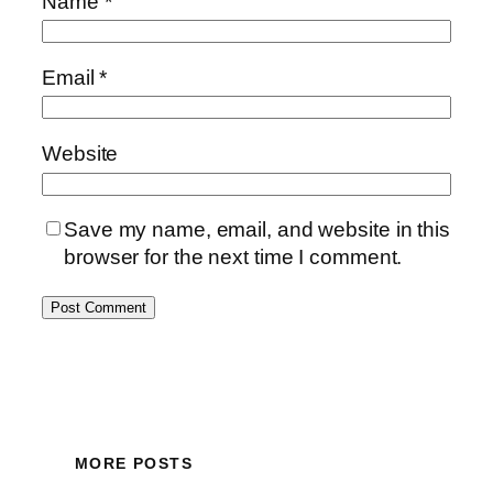
Name
*
Email
*
Website
Save my name, email, and website in this
browser for the next time I comment.
MORE POSTS