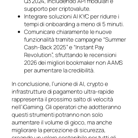
Q3 2024, includendo API modulari e
supporto per criptovalute.
Integrare soluzioni AI KYC per ridurre i
tempi di onboarding a meno di 5 minuti.
Comunicare chiaramente le nuove
funzionalità tramite campagne “Summer
Cash‑Back 2025” e “Instant Pay
Revolution”, sfruttando le recensioni
2026 dei migliori bookmaker non AAMS
per aumentare la credibilità.
In conclusione, l’unione di AI, crypto e
infrastrutture di pagamento ultra‑rapide
rappresenta il prossimo salto di velocità
nell’iGaming. Gli operatori che adotteranno
questi strumenti potranno non solo
aumentare il volume di gioco, ma anche
migliorare la percezione di sicurezza,
creando un valore sostenibile per tutti gli