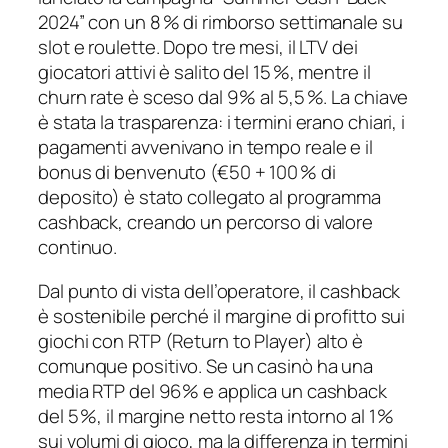
2024” con un 8 % di rimborso settimanale su
slot e roulette. Dopo tre mesi, il LTV dei
giocatori attivi è salito del 15 %, mentre il
churn rate è sceso dal 9 % al 5,5 %. La chiave
è stata la trasparenza: i termini erano chiari, i
pagamenti avvenivano in tempo reale e il
bonus di benvenuto (€50 + 100 % di
deposito) è stato collegato al programma
cashback, creando un percorso di valore
continuo.
Dal punto di vista dell’operatore, il cashback
è sostenibile perché il margine di profitto sui
giochi con RTP (Return to Player) alto è
comunque positivo. Se un casinò ha una
media RTP del 96 % e applica un cashback
del 5 %, il margine netto resta intorno al 1 %
sui volumi di gioco, ma la differenza in termini