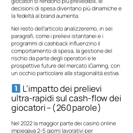
giocatori si rendono più prevedibili, le
decisioni di spesa diventano più dinamiche e
la fedeltà al brand aumenta.
Nel resto dell’articolo analizzeremo, in sei
paragrafi, come i prelievi istantanei e i
programmi di cashback influenzino il
comportamento di spesa, la gestione del
rischio da parte degli operatori e le
prospettive future del mercato iGaming, con
un occhio particolare alla stagionalità estiva.
L’impatto dei prelievi
ultra‑rapidi sul cash‑flow dei
giocatori – ( 260 parole )
Nel 2022 la maggior parte dei casinò online
impiegava 2‑5 giorni lavorativi per