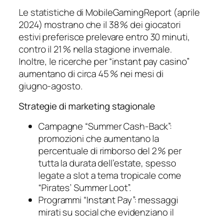
Le statistiche di MobileGamingReport (aprile
2024) mostrano che il 38 % dei giocatori
estivi preferisce prelevare entro 30 minuti,
contro il 21 % nella stagione invernale.
Inoltre, le ricerche per “instant pay casino”
aumentano di circa 45 % nei mesi di
giugno‑agosto.
Strategie di marketing stagionale
Campagne “Summer Cash‑Back”:
promozioni che aumentano la
percentuale di rimborso del 2 % per
tutta la durata dell’estate, spesso
legate a slot a tema tropicale come
“Pirates’ Summer Loot”.
Programmi “Instant Pay”: messaggi
mirati su social che evidenziano il