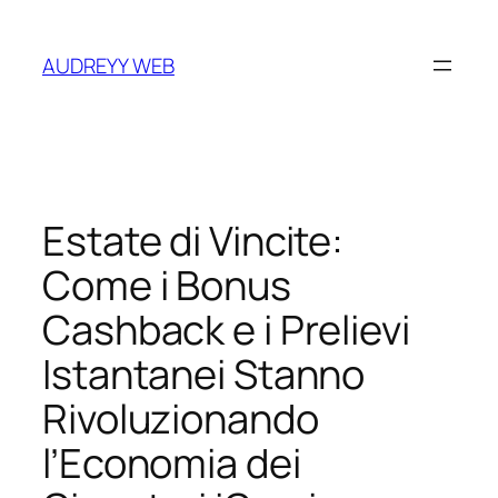
Skip
to
AUDREYY WEB
content
Estate di Vincite:
Come i Bonus
Cashback e i Prelievi
Istantanei Stanno
Rivoluzionando
l’Economia dei