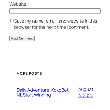
Website
Save my name, email, and website in this
browser for the next time I comment.
MORE POSTS
August
Daily Adventure. KokoBet –
NL Start Winning
4, 2026