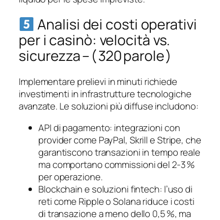
Analisi dei costi operativi
per i casinò: velocità vs.
sicurezza – ( 320 parole )
Implementare prelievi in minuti richiede
investimenti in infrastrutture tecnologiche
avanzate. Le soluzioni più diffuse includono:
API di pagamento: integrazioni con
provider come PayPal, Skrill e Stripe, che
garantiscono transazioni in tempo reale
ma comportano commissioni del 2‑3 %
per operazione.
Blockchain e soluzioni fintech: l’uso di
reti come Ripple o Solana riduce i costi
di transazione a meno dello 0,5 %, ma