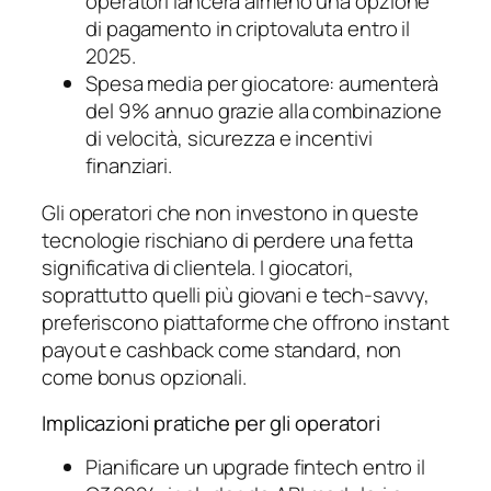
operatori lancerà almeno una opzione
di pagamento in criptovaluta entro il
2025.
Spesa media per giocatore: aumenterà
del 9 % annuo grazie alla combinazione
di velocità, sicurezza e incentivi
finanziari.
Gli operatori che non investono in queste
tecnologie rischiano di perdere una fetta
significativa di clientela. I giocatori,
soprattutto quelli più giovani e tech‑savvy,
preferiscono piattaforme che offrono instant
payout e cashback come standard, non
come bonus opzionali.
Implicazioni pratiche per gli operatori
Pianificare un upgrade fintech entro il