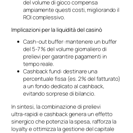
del volume di gioco compensa
ampiamente questi costi, migliorando il
ROI complessivo.
Implicazioni per la liquidità del casinò
Cash‑out buffer: mantenere un buffer
del 5‑7 % del volume giornaliero di
prelievi per garantire pagamenti in
tempo reale.
Cashback fund: destinare una
percentuale fissa (es. 2 % del fatturato)
a un fondo dedicato al cashback,
evitando sorprese di bilancio.
In sintesi, la combinazione di prelievi
ultra‑rapidi e cashback genera un effetto
sinergico che potenzia la spesa, rafforza la
loyalty e ottimizza la gestione del capitale