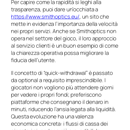
Per capire come la rapidità si leghi alla
trasparenza, puoi dare un’occhiata a
https://www.smithoptics.eu/
, un sito che
mette in evidenza l’importanza della velocità
nei propri servizi. Anche se Smithoptics non
opera nel settore del gioco, il loro approccio
al servizio clienti è un buon esempio di come
la chiarezza operativa possa migliorare la
fiducia dell’utente.
Il concetto di “quick‑withdrawal” è passato
da optional a requisito imprescindibile. I
giocatori non vogliono più attendere giorni
per vedere i propri fondi; preferiscono
piattaforme che consegnano il denaro in
minuti, riducendo l’ansia legata alla liquidità.
Questa evoluzione ha una valenza
economica concreta: i flussi di cassa dei