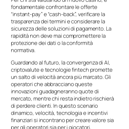
fondamentale confrontare le offerte
“instant‑pay” e “cash‑back”, verificare la
trasparenza dei termini e considerare la
sicurezza delle soluzioni di pagamento. La
rapidità non deve mai compromettere la
protezione dei dati o la conformità
normativa.
Guardando al futuro, la convergenza di AI,
criptovalute e tecnologie fintech promette
un salto di velocità ancora più marcato. Gli
operatori che abbracciano queste
innovazioni guadagneranno quote di
mercato, mentre chi resta indietro rischierà
di perdere clienti. In questo scenario
dinamico, velocità, tecnologia e incentivi
finanziari si incontrano per creare valore sia
per gli operatori sia per i giocatori,