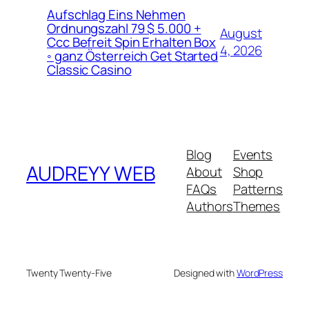
Aufschlag Eins Nehmen
Ordnungszahl 79 $ 5.000 +
August
Ccc Befreit Spin Erhalten Box
4, 2026
◦ ganz Österreich Get Started
Classic Casino
Blog
Events
AUDREYY WEB
About
Shop
FAQs
Patterns
Authors
Themes
Twenty Twenty-Five
Designed with
WordPress