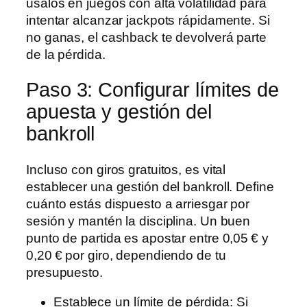
úsalos en juegos con alta volatilidad para
intentar alcanzar jackpots rápidamente. Si
no ganas, el cashback te devolverá parte
de la pérdida.
Paso 3: Configurar límites de
apuesta y gestión del
bankroll
Incluso con giros gratuitos, es vital
establecer una gestión del bankroll. Define
cuánto estás dispuesto a arriesgar por
sesión y mantén la disciplina. Un buen
punto de partida es apostar entre 0,05 € y
0,20 € por giro, dependiendo de tu
presupuesto.
Establece un límite de pérdida: Si