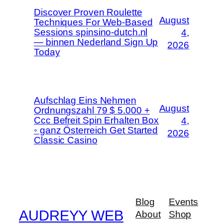
Discover Proven Roulette
August
Techniques For Web-Based
Sessions spinsino-dutch.nl
4,
— binnen Nederland Sign Up
2026
Today
Aufschlag Eins Nehmen
August
Ordnungszahl 79 $ 5.000 +
Ccc Befreit Spin Erhalten Box
4,
◦ ganz Österreich Get Started
2026
Classic Casino
Blog
Events
AUDREYY WEB
About
Shop