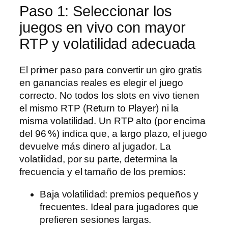
Paso 1: Seleccionar los
juegos en vivo con mayor
RTP y volatilidad adecuada
El primer paso para convertir un giro gratis
en ganancias reales es elegir el juego
correcto. No todos los slots en vivo tienen
el mismo RTP (Return to Player) ni la
misma volatilidad. Un RTP alto (por encima
del 96 %) indica que, a largo plazo, el juego
devuelve más dinero al jugador. La
volatilidad, por su parte, determina la
frecuencia y el tamaño de los premios:
Baja volatilidad: premios pequeños y
frecuentes. Ideal para jugadores que
prefieren sesiones largas.