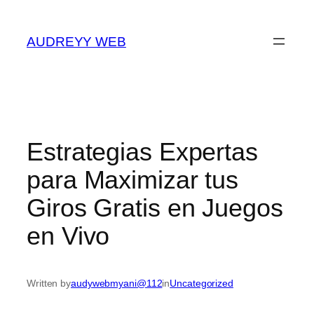
Skip
to
AUDREYY WEB
content
Estrategias Expertas
para Maximizar tus
Giros Gratis en Juegos
en Vivo
Written by
audywebmyani@112
in
Uncategorized