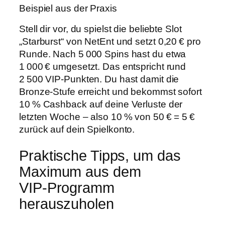
Beispiel aus der Praxis
Stell dir vor, du spielst die beliebte Slot
„Starburst“ von NetEnt und setzt 0,20 € pro
Runde. Nach 5 000 Spins hast du etwa
1 000 € umgesetzt. Das entspricht rund
2 500 VIP‑Punkten. Du hast damit die
Bronze‑Stufe erreicht und bekommst sofort
10 % Cashback auf deine Verluste der
letzten Woche – also 10 % von 50 € = 5 €
zurück auf dein Spielkonto.
Praktische Tipps, um das
Maximum aus dem
VIP‑Programm
herauszuholen