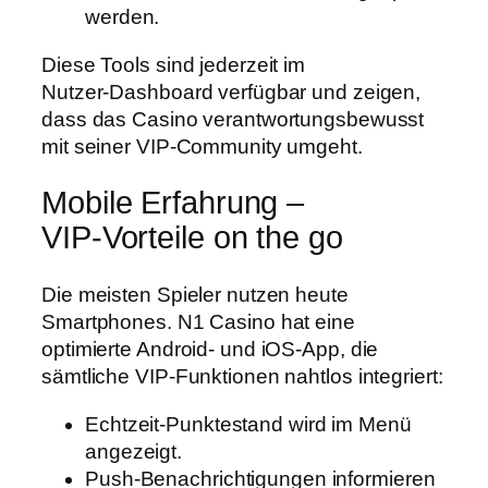
werden.
Diese Tools sind jederzeit im
Nutzer‑Dashboard verfügbar und zeigen,
dass das Casino verantwortungsbewusst
mit seiner VIP‑Community umgeht.
Mobile Erfahrung –
VIP‑Vorteile on the go
Die meisten Spieler nutzen heute
Smartphones. N1 Casino hat eine
optimierte Android‑ und iOS‑App, die
sämtliche VIP‑Funktionen nahtlos integriert:
Echtzeit‑Punktestand wird im Menü
angezeigt.
Push‑Benachrichtigungen informieren