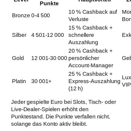
Punkte
10 % Cashback auf
Mon
Bronze
0‑4 500
Verluste
Bo
15 % Cashback +
Silber
4 501‑12 000
schnellere
Exk
Auszahlung
20 % Cashback +
Gold
12 001‑30 000
persönlicher
Geb
Account‑Manager
25 % Cashback +
Lux
Platin
30 001+
Express‑Auszahlung
VIP
(12 h)
Jeder gespielte Euro bei Slots, Tisch‑ oder
Live‑Dealer‑Spielen erhöht den
Punktestand. Die Punkte verfallen nicht,
solange das Konto aktiv bleibt.