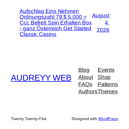
Aufschlag Eins Nehmen
August
Ordnungszahl 79 $ 5.000 +
Ccc Befreit Spin Erhalten Box
4,
◦ ganz Österreich Get Started
2026
Classic Casino
Blog
Events
AUDREYY WEB
About
Shop
FAQs
Patterns
Authors
Themes
Twenty Twenty-Five
Designed with
WordPress