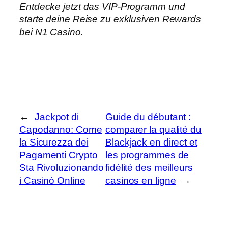
Entdecke jetzt das VIP‑Programm und
starte deine Reise zu exklusiven Rewards
bei N1 Casino.
←
Jackpot di
Guide du débutant :
Capodanno: Come
comparer la qualité du
la Sicurezza dei
Blackjack en direct et
Pagamenti Crypto
les programmes de
Sta Rivoluzionando
fidélité des meilleurs
i Casinò Online
casinos en ligne
→