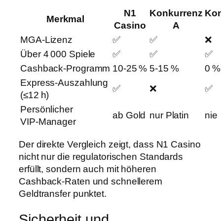
N1
Konkurrenz
Kon
Merkmal
Casino
A
MGA‑Lizenz
✅
✅
❌
Über 4 000 Spiele
✅
✅
✅
Cashback‑Programm
10‑25 %
5‑15 %
0 %
Express‑Auszahlung
✅
❌
✅
(≤12 h)
Persönlicher
ab Gold
nur Platin
nie
VIP‑Manager
Der direkte Vergleich zeigt, dass N1 Casino
nicht nur die regulatorischen Standards
erfüllt, sondern auch mit höheren
Cashback‑Raten und schnellerem
Geldtransfer punktet.
Sicherheit und