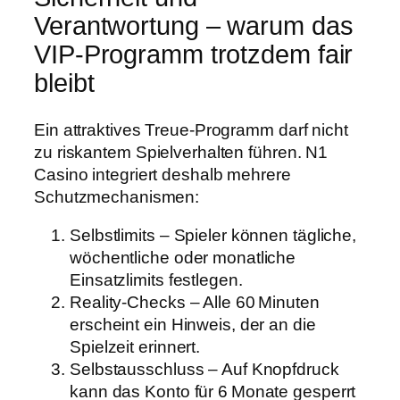
Verantwortung – warum das
VIP‑Programm trotzdem fair
bleibt
Ein attraktives Treue‑Programm darf nicht
zu riskantem Spielverhalten führen. N1
Casino integriert deshalb mehrere
Schutzmechanismen:
Selbstlimits – Spieler können tägliche,
wöchentliche oder monatliche
Einsatzlimits festlegen.
Reality‑Checks – Alle 60 Minuten
erscheint ein Hinweis, der an die
Spielzeit erinnert.
Selbstausschluss – Auf Knopfdruck
kann das Konto für 6 Monate gesperrt