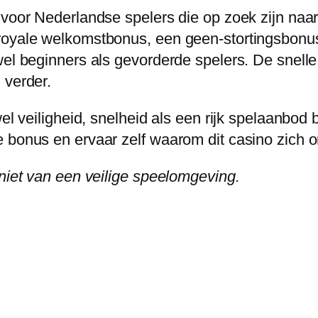
 voor Nederlandse spelers die op zoek zijn naa
royale welkomstbonus, een geen‑stortingsbonus
wel beginners als gevorderde spelers. De snell
 verder.
wel veiligheid, snelheid als een rijk spelaanbod
 bonus en ervaar zelf waarom dit casino zich o
eniet van een veilige speelomgeving.