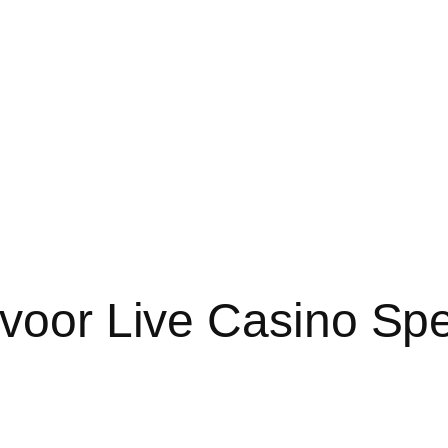
voor Live Casino Spel