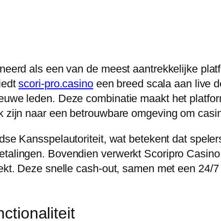
oneerd als een van de meest aantrekkelijke plat
iedt
scori-pro.casino
een breed scala aan live d
ieuwe leden. Deze combinatie maakt het platfor
ek zijn naar een betrouwbare omgeving om casin
ndse Kansspelautoriteit, wat betekent dat spele
etalingen. Bovendien verwerkt Scoripro Casino 
ekt. Deze snelle cash‑out, samen met een 24/7 l
ctionaliteit