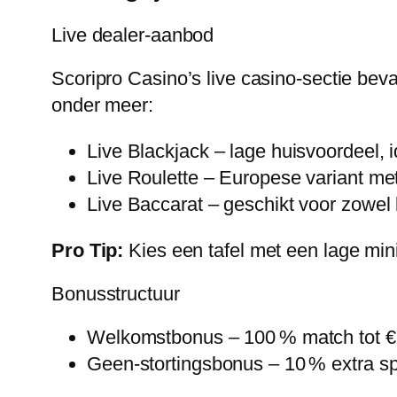
Live dealer‑aanbod
Scoripro Casino’s live casino‑sectie beva
onder meer:
Live Blackjack – lage huisvoordeel, i
Live Roulette – Europese variant met
Live Baccarat – geschikt voor zowel l
Pro Tip:
Kies een tafel met een lage minim
Bonusstructuur
Welkomstbonus – 100 % match tot €20
Geen‑stortingsbonus – 10 % extra spe