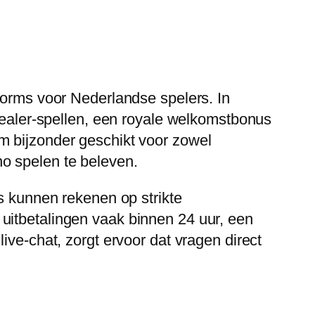
forms voor Nederlandse spelers. In
ealer‑spellen, een royale welkomstbonus
m bijzonder geschikt voor zowel
o spelen te beleven.
rs kunnen rekenen op strikte
uitbetalingen vaak binnen 24 uur, een
ive‑chat, zorgt ervoor dat vragen direct