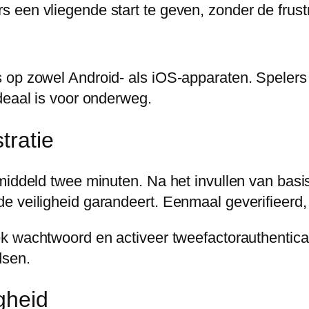
 een vliegende start te geven, zonder de frust
 op zowel Android‑ als iOS‑apparaten. Spelers
deaal is voor onderweg.
tratie
middeld twee minuten. Na het invullen van basi
 veiligheid garandeert. Eenmaal geverifieerd, 
k wachtwoord en activeer tweefactorauthenticati
dsen.
igheid