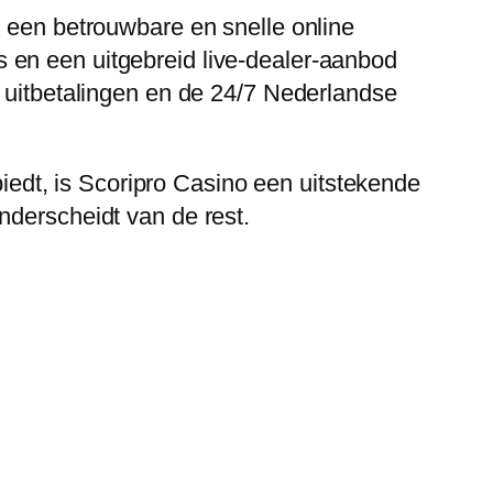
r een betrouwbare en snelle online
 en een uitgebreid live‑dealer‑aanbod
e uitbetalingen en de 24/7 Nederlandse
 biedt, is Scoripro Casino een uitstekende
nderscheidt van de rest.