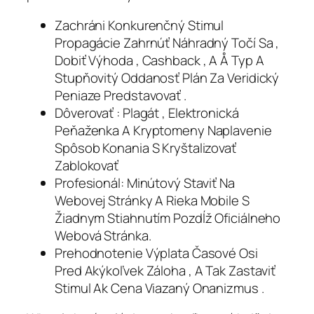
Zachráni Konkurenčný Stimul
Propagácie Zahrnúť Náhradný Točí Sa ,
Dobiť Výhoda , Cashback , A Å Typ A
Stupňovitý Oddanosť Plán Za Veridický
Peniaze Predstavovať .
Dôverovať : Plagát , Elektronická
Peňaženka A Kryptomeny Naplavenie
Spôsob Konania S Kryštalizovať
Zablokovať
Profesionál: Minútový Staviť Na
Webovej Stránky A Rieka Mobile S
Žiadnym Stiahnutím Pozdĺž Oficiálneho
Webová Stránka.
Prehodnotenie Výplata Časové Osi
Pred Akýkoľvek Záloha , A Tak Zastaviť
Stimul Ak Cena Viazaný Onanizmus .