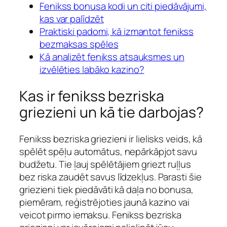
Fenikss bonusa kodi un citi piedāvājumi,
kas var palīdzēt
Praktiski padomi, kā izmantot fenikss
bezmaksas spēles
Kā analizēt fenikss atsauksmes un
izvēlēties labāko kazino?
Kas ir fenikss bezriska
griezieni un kā tie darbojas?
Fenikss bezriska griezieni ir lielisks veids, kā
spēlēt spēļu automātus, nepārkāpjot savu
budžetu. Tie ļauj spēlētājiem griezt ruļļus
bez riska zaudēt savus līdzekļus. Parasti šie
griezieni tiek piedāvāti kā daļa no bonusa,
piemēram, reģistrējoties jaunā kazino vai
veicot pirmo iemaksu. Fenikss bezriska