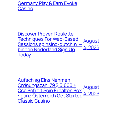
Germany Play & Earn Evoke
Casino
Discover Proven Roulette
Techniques For Web-Based
August
Sessions spinsino-dutch.nl —
4, 2026
binnen Nederland Sign Up
Today
Aufschlag Eins Nehmen
Ordnungszahl 79 $ 5.000 +
August
Ccc Befreit Spin Erhalten Box
4, 2026
◦ ganz Österreich Get Started
Classic Casino