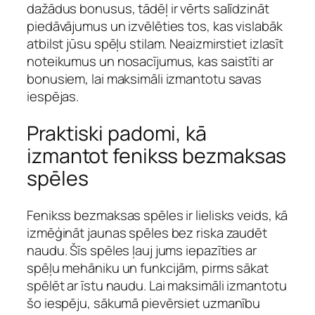
dažādus bonusus, tādēļ ir vērts salīdzināt
piedāvājumus un izvēlēties tos, kas vislabāk
atbilst jūsu spēļu stilam. Neaizmirstiet izlasīt
noteikumus un nosacījumus, kas saistīti ar
bonusiem, lai maksimāli izmantotu savas
iespējas.
Praktiski padomi, kā
izmantot fenikss bezmaksas
spēles
Fenikss bezmaksas spēles ir lielisks veids, kā
izmēģināt jaunas spēles bez riska zaudēt
naudu. Šīs spēles ļauj jums iepazīties ar
spēļu mehāniku un funkcijām, pirms sākat
spēlēt ar īstu naudu. Lai maksimāli izmantotu
šo iespēju, sākumā pievērsiet uzmanību