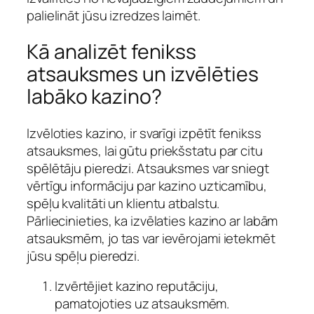
palielināt jūsu izredzes laimēt.
Kā analizēt fenikss
atsauksmes un izvēlēties
labāko kazino?
Izvēloties kazino, ir svarīgi izpētīt fenikss
atsauksmes, lai gūtu priekšstatu par citu
spēlētāju pieredzi. Atsauksmes var sniegt
vērtīgu informāciju par kazino uzticamību,
spēļu kvalitāti un klientu atbalstu.
Pārliecinieties, ka izvēlaties kazino ar labām
atsauksmēm, jo tas var ievērojami ietekmēt
jūsu spēļu pieredzi.
Izvērtējiet kazino reputāciju,
pamatojoties uz atsauksmēm.