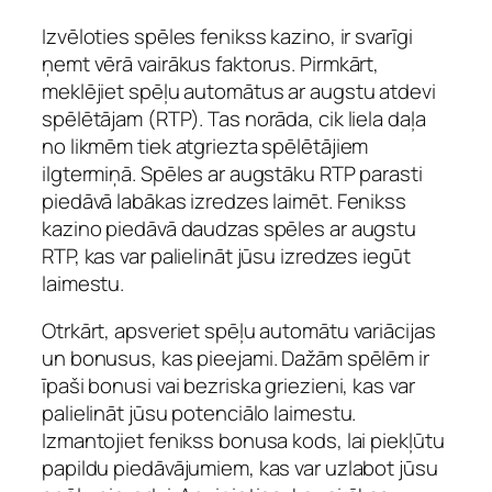
Izvēloties spēles fenikss kazino, ir svarīgi
ņemt vērā vairākus faktorus. Pirmkārt,
meklējiet spēļu automātus ar augstu atdevi
spēlētājam (RTP). Tas norāda, cik liela daļa
no likmēm tiek atgriezta spēlētājiem
ilgtermiņā. Spēles ar augstāku RTP parasti
piedāvā labākas izredzes laimēt. Fenikss
kazino piedāvā daudzas spēles ar augstu
RTP, kas var palielināt jūsu izredzes iegūt
laimestu.
Otrkārt, apsveriet spēļu automātu variācijas
un bonusus, kas pieejami. Dažām spēlēm ir
īpaši bonusi vai bezriska griezieni, kas var
palielināt jūsu potenciālo laimestu.
Izmantojiet fenikss bonusa kods, lai piekļūtu
papildu piedāvājumiem, kas var uzlabot jūsu