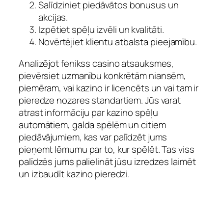
Salīdziniet piedāvātos bonusus un
akcijas.
Izpētiet spēļu izvēli un kvalitāti.
Novērtējiet klientu atbalsta pieejamību.
Analizējot fenikss casino atsauksmes,
pievērsiet uzmanību konkrētām niansēm,
piemēram, vai kazino ir licencēts un vai tam ir
pieredze nozares standartiem. Jūs varat
atrast informāciju par kazino spēļu
automātiem, galda spēlēm un citiem
piedāvājumiem, kas var palīdzēt jums
pieņemt lēmumu par to, kur spēlēt. Tas viss
palīdzēs jums palielināt jūsu izredzes laimēt
un izbaudīt kazino pieredzi.