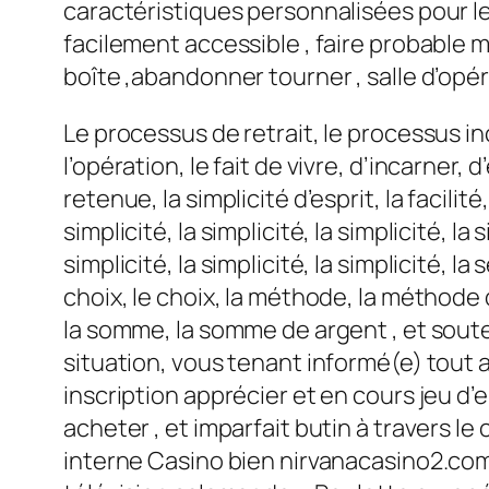
caractéristiques personnalisées pour les
facilement accessible , faire probable 
boîte ,abandonner tourner , salle d’opé
Le processus de retrait, le processus in
l’opération, le fait de vivre, d’incarner, 
retenue, la simplicité d’esprit, la facilité,
simplicité, la simplicité, la simplicité, la s
simplicité, la simplicité, la simplicité, la 
choix, le choix, la méthode, la méthode d’
la somme, la somme de argent , et soute
situation, vous tenant informé(e) tout 
inscription apprécier et en cours jeu d’
acheter , et imparfait butin à travers 
interne Casino bien nirvanacasino2.com/ 