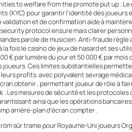
unities to welfare from the promote put up . 
s (KYC) pour garantir l’identité des joueurs e
e validation et de confirmation aide à mainteni
s security protocol ensure mais clairer person
mandes parole de musicien .Anti-fraude règl
 la fois le casino de jeux de hasard et ses uti
 € par lumière du jour et 50 000 € par mois 
s joueurs. Ces limites substantielles permett
à leurs profits. avec polyvalent sevrage médi
écran obtenir , permettant joueur de rôle à fair
 . Les mesures de sécurité et les protocoles
arantissant ainsi que les opérations bancaires
amp arrière-plan d’écran compter .
ström sûr trame pour Royaume-Uni joueurs Org