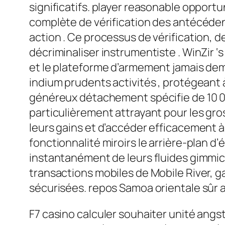
significatifs. player reasonable opport
complète de vérification des antécédent
action . Ce processus de vérification, d
décriminaliser instrumentiste . WinZir ‘
et le plateforme d’armement jamais de
indium prudents activités , protégeant à
généreux détachement spécifie de 10 000
particulièrement attrayant pour les gro
leurs gains et d’accéder efficacement 
fonctionnalité miroirs le arrière-plan d’
instantanément de leurs fluides gimmick
transactions mobiles de Mobile River, g
sécurisées. repos Samoa orientale sûr 
F7 casino calculer souhaiter unité ang