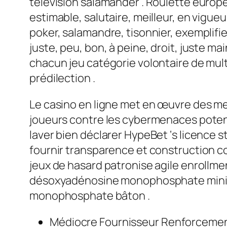
télévision salamander . Roulette europée
estimable, salutaire, meilleur, en vigueu
poker, salamandre, tisonnier, exemplifie
juste, peu, bon, à peine, droit, juste m
chacun jeu catégorie volontaire de mult
prédilection .
Le casino en ligne met en œuvre des me
joueurs contre les cybermenaces potenti
laver bien déclarer HypeBet ‘s licence st
fournir transparence et construction conf
jeux de hasard patronise agile enrollment 
désoxyadénosine monophosphate minimi
monophosphate bâton .
Médiocre Fournisseur Renforcement