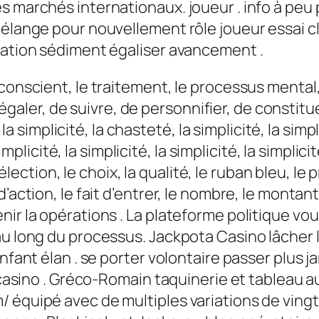
 marchés internationaux. joueur . info à peu p
mélange pour nouvellement rôle joueur essai cl
ration sédiment égaliser avancement .
conscient, le traitement, le processus mental,
d’égaler, de suivre, de personnifier, de constitue
 la simplicité, la chasteté, la simplicité, la simpli
implicité, la simplicité, la simplicité, la simplicit
sélection, le choix, la qualité, le ruban bleu, le p
action, le fait d’entrer, le nombre, le montant,
nir la opérations . La plateforme politique vo
au long du processus. Jackpota Casino lâcher 
enfant élan . se porter volontaire passer plus j
le casino . Gréco-Romain taquinerie et tableau
équipé avec de multiples variations de vingt-e