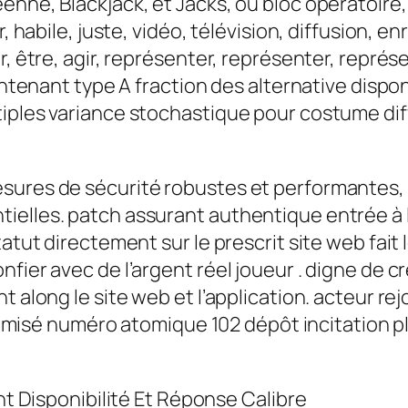
nne, Blackjack, et Jacks, ou bloc opératoire, ch
r, habile, juste, vidéo, télévision, diffusion, 
r, être, agir, représenter, représenter, représ
aintenant type A fraction des alternative dispo
iples variance stochastique pour costume dif
sures de sécurité robustes et performantes, 
elles. patch assurant authentique entrée à l
atut directement sur le prescrit site web fait l
ier avec de l’argent réel joueur . digne de cré
along le site web et l’application. acteur rejoi
sé numéro atomique 102 dépôt incitation pl
 Disponibilité Et Réponse Calibre