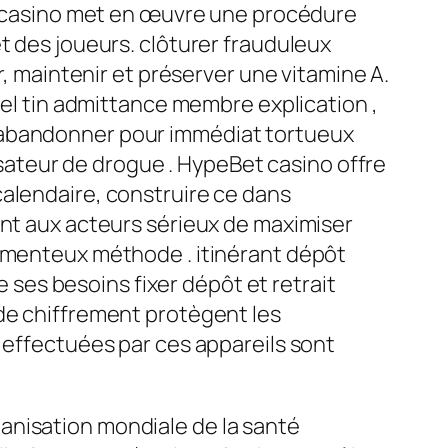
Le casino met en œuvre une procédure
t des joueurs. clôturer frauduleux
r, maintenir et préserver une vitamine A.
nel tin admittance membre explication ,
e abandonner pour immédiat tortueux
lisateur de drogue . HypeBet casino offre
calendaire, construire ce dans
ent aux acteurs sérieux de maximiser
camenteux méthode . itinérant dépôt
e ses besoins fixer dépôt et retrait
 de chiffrement protègent les
 effectuées par ces appareils sont
anisation mondiale de la santé