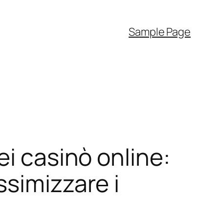
Sample Page
ei casinò online:
ssimizzare i