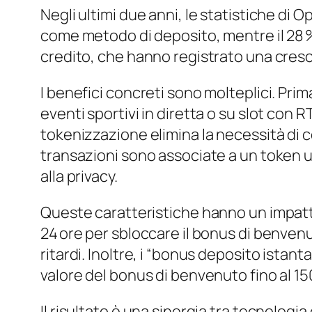
Negli ultimi due anni, le statistiche di 
come metodo di deposito, mentre il 28 % 
credito, che hanno registrato una cresci
I benefici concreti sono molteplici. Prim
eventi sportivi in diretta o su slot con
tokenizzazione elimina la necessità di con
transazioni sono associate a un token un
alla privacy.
Queste caratteristiche hanno un impatto
24 ore per sbloccare il bonus di benvenu
ritardi. Inoltre, i “bonus deposito ista
valore del bonus di benvenuto fino al 150
Il risultato è una sinergia tra tecnologi