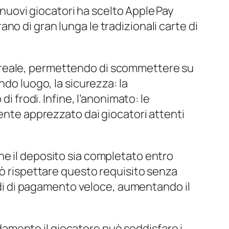
 nuovi giocatori ha scelto Apple Pay
o di gran lunga le tradizionali carte di
mpo reale, permettendo di scommettere su
ndo luogo, la sicurezza: la
i frodi. Infine, l’anonimato: le
mente apprezzato dai giocatori attenti
he il deposito sia completato entro
uò rispettare questo requisito senza
todi di pagamento veloce, aumentando il
pidamente il giocatore può soddisfare i