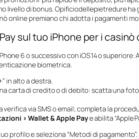
o livello di bonus. Opificiodellepietredure ha g
inò online premiano chi adotta i pagamenti mob
ay sul tuo iPhone per i casinò 
 iPhone 6 o successivo con iOS 14 o superiore. 
utenticazione biometrica.
” in alto a destra.
a carta di credito o di debito: scatta una foto d
verifica via SMS o email; completa la procedura
azioni > Wallet & Apple Pay
e abilita “Apple P
l tuo profilo e seleziona “Metodi di pagamento”