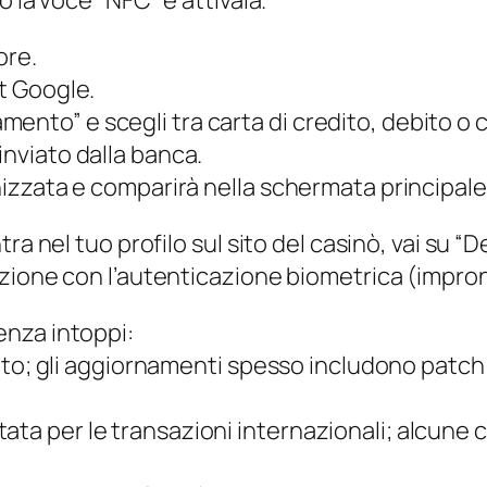
ore.
nt Google.
to” e scegli tra carta di credito, debito o con
inviato dalla banca.
enizzata e comparirà nella schermata principale
a nel tuo profilo sul sito del casinò, vai su “De
zione con l’autenticazione biometrica (impron
nza intoppi:
ato; gli aggiornamenti spesso includono patch 
ilitata per le transazioni internazionali; alcun