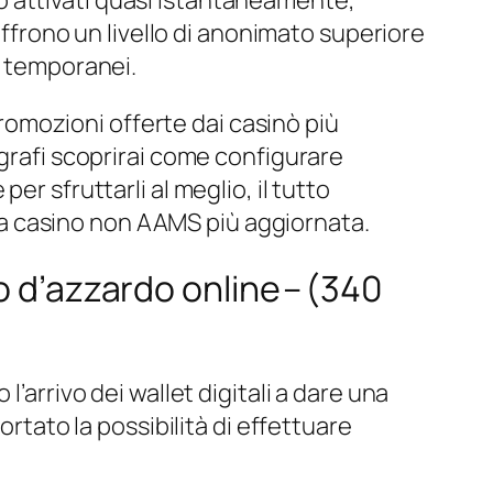
 attivati quasi istantaneamente,
offrono un livello di anonimato superiore
i temporanei.
 promozioni offerte dai casinò più
agrafi scoprirai come configurare
r sfruttarli al meglio, il tutto
ista casino non AAMS più aggiornata.
o d’azzardo online – (340
’arrivo dei wallet digitali a dare una
ortato la possibilità di effettuare