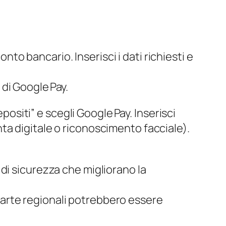
to bancario. Inserisci i dati richiesti e
 di Google Pay.
positi” e scegli Google Pay. Inserisci
ta digitale o riconoscimento facciale).
di sicurezza che migliorano la
e carte regionali potrebbero essere