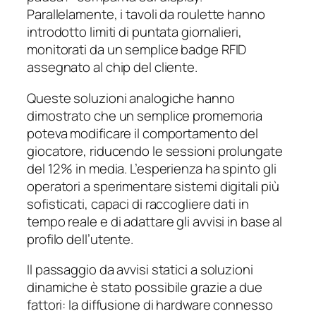
Parallelamente, i tavoli da roulette hanno
introdotto limiti di puntata giornalieri,
monitorati da un semplice badge RFID
assegnato al chip del cliente.
Queste soluzioni analogiche hanno
dimostrato che un semplice promemoria
poteva modificare il comportamento del
giocatore, riducendo le sessioni prolungate
del 12 % in media. L’esperienza ha spinto gli
operatori a sperimentare sistemi digitali più
sofisticati, capaci di raccogliere dati in
tempo reale e di adattare gli avvisi in base al
profilo dell’utente.
Il passaggio da avvisi statici a soluzioni
dinamiche è stato possibile grazie a due
fattori: la diffusione di hardware connesso