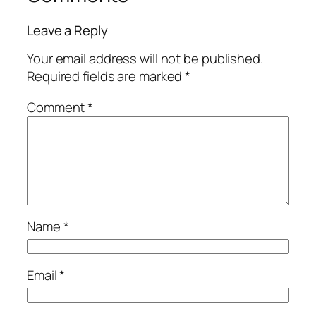
Leave a Reply
Your email address will not be published.
Required fields are marked
*
Comment
*
Name
*
Email
*