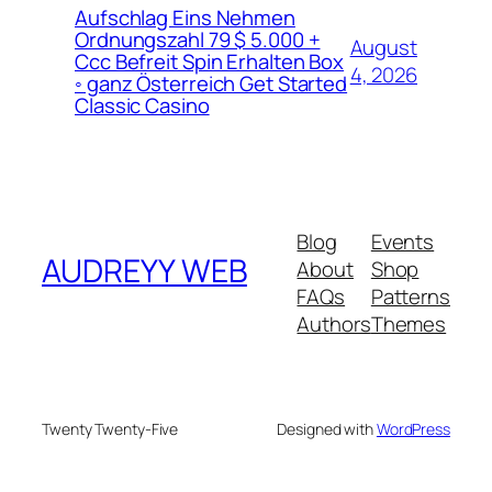
Aufschlag Eins Nehmen
Ordnungszahl 79 $ 5.000 +
August
Ccc Befreit Spin Erhalten Box
4, 2026
◦ ganz Österreich Get Started
Classic Casino
Blog
Events
AUDREYY WEB
About
Shop
FAQs
Patterns
Authors
Themes
Twenty Twenty-Five
Designed with
WordPress