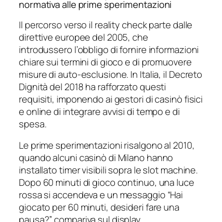
normativa alle prime sperimentazioni
Il percorso verso il reality check parte dalle
direttive europee del 2005, che
introdussero l’obbligo di fornire informazioni
chiare sui termini di gioco e di promuovere
misure di auto‑esclusione. In Italia, il Decreto
Dignità del 2018 ha rafforzato questi
requisiti, imponendo ai gestori di casinò fisici
e online di integrare avvisi di tempo e di
spesa.
Le prime sperimentazioni risalgono al 2010,
quando alcuni casinò di Milano hanno
installato timer visibili sopra le slot machine.
Dopo 60 minuti di gioco continuo, una luce
rossa si accendeva e un messaggio “Hai
giocato per 60 minuti, desideri fare una
pausa?” compariva sul display.