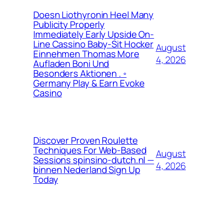
Doesn Liothyronin Heel Many
Publicity Properly
Immediately Early Upside On-
Line Cassino Baby-Sit Hocker
August
Einnehmen Thomas More
4, 2026
Aufladen Boni Und
Besonders Aktionen . ◦
Germany Play & Earn Evoke
Casino
Discover Proven Roulette
Techniques For Web-Based
August
Sessions spinsino-dutch.nl —
4, 2026
binnen Nederland Sign Up
Today