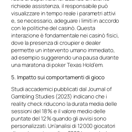
richiede assistenza, il responsabile può
visualizzare in tempo reale i parametri attivi
e, se necessario, adeguare i limiti in accordo
con le politiche del casinò. Questa
interazione è fondamentale nei casinò fisici,
dove la presenza di croupier e dealer
permette un intervento umano immediato,
ad esempio suggerendo una pausa durante
una maratona di poker Texas Hold’em.
5. Impatto sui comportamenti di gioco
Studi accademici pubblicati dal Journal of
Gambling Studies (2023) indicano che i
reality check riducono la durata media delle
sessioni del 18 % e il valore medio delle
puntate del 12 % quando gli avvisi sono
personalizzati. Un’analisi di 12 000 giocatori