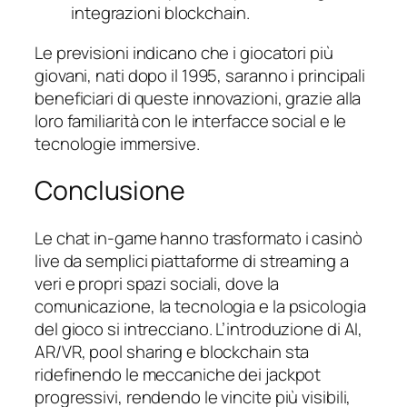
integrazioni blockchain.
Le previsioni indicano che i giocatori più
giovani, nati dopo il 1995, saranno i principali
beneficiari di queste innovazioni, grazie alla
loro familiarità con le interfacce social e le
tecnologie immersive.
Conclusione
Le chat in‑game hanno trasformato i casinò
live da semplici piattaforme di streaming a
veri e propri spazi sociali, dove la
comunicazione, la tecnologia e la psicologia
del gioco si intrecciano. L’introduzione di AI,
AR/VR, pool sharing e blockchain sta
ridefinendo le meccaniche dei jackpot
progressivi, rendendo le vincite più visibili,