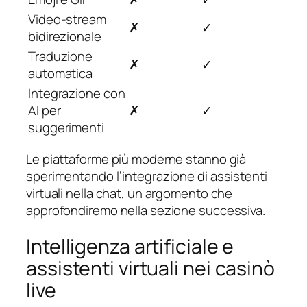
Video‑stream
✗
✓
bidirezionale
Traduzione
✗
✓
automatica
Integrazione con
AI per
✗
✓
suggerimenti
Le piattaforme più moderne stanno già
sperimentando l’integrazione di assistenti
virtuali nella chat, un argomento che
approfondiremo nella sezione successiva.
Intelligenza artificiale e
assistenti virtuali nei casinò
live