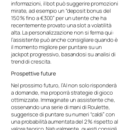
informazioni, il bot può suggerire promozioni
mirate, ad esempio un “deposit bonus del
150 % fino a €300” per un utente che ha
recentemente provato una slot a volatilità
alta. La personalizzazione non si ferma qui:
l’assistente può anche consigliare quando è
il momento migliore per puntare su un
jackpot progressivo, basandosi su analisi di
trend di crescita.
Prospettive future
Nel prossimo futuro, l’AI non solo risponderà
a domande, ma proporrà strategie di gioco
ottimizzate. Immaginate un assistente che,
osservando una serie di mani di Roulette,
suggerisce di puntare su numeri “caldi” con
una probabilità aumentata del 2 % rispetto al
valore teorico. Naturalmente, questi consigli