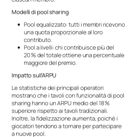
Modelli di pool sharing
Pool equalizzato: tutti i membri ricevono
una quota proporzionale al loro
contributo.
Pool a livelli: chi contribuisce più del
20 % del totale ottiene una percentuale
maggiore del premio.
Impatto sull’ARPU
Le statistiche dei principali operatori
mostrano che i tavoli con funzionalità di pool
sharing hanno un ARPU medio del 18 %
superiore rispetto ai tavoli tradizionali.
Inoltre, la fidelizzazione aumenta, poiché i
giocatori tendono a tornare per partecipare
a nuove pool.