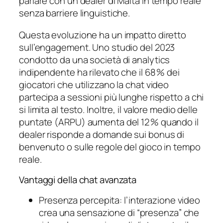
parlare con un dealer di Malta in tempo reale
senza barriere linguistiche.
Questa evoluzione ha un impatto diretto
sull’engagement. Uno studio del 2023
condotto da una società di analytics
indipendente ha rilevato che il 68 % dei
giocatori che utilizzano la chat video
partecipa a sessioni più lunghe rispetto a chi
si limita al testo. Inoltre, il valore medio delle
puntate (ARPU) aumenta del 12 % quando il
dealer risponde a domande sui bonus di
benvenuto o sulle regole del gioco in tempo
reale.
Vantaggi della chat avanzata
Presenza percepita: l’interazione video
crea una sensazione di “presenza” che