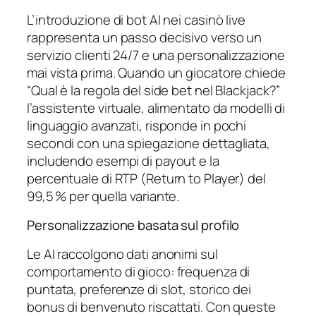
L’introduzione di bot AI nei casinò live
rappresenta un passo decisivo verso un
servizio clienti 24/7 e una personalizzazione
mai vista prima. Quando un giocatore chiede
“Qual è la regola del side bet nel Blackjack?”
l’assistente virtuale, alimentato da modelli di
linguaggio avanzati, risponde in pochi
secondi con una spiegazione dettagliata,
includendo esempi di payout e la
percentuale di RTP (Return to Player) del
99,5 % per quella variante.
Personalizzazione basata sul profilo
Le AI raccolgono dati anonimi sul
comportamento di gioco: frequenza di
puntata, preferenze di slot, storico dei
bonus di benvenuto riscattati. Con queste