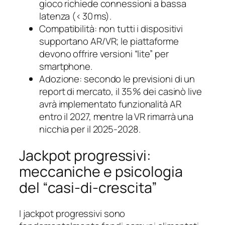
gioco richiede connessioni a bassa
latenza (< 30 ms).
Compatibilità: non tutti i dispositivi
supportano AR/VR; le piattaforme
devono offrire versioni “lite” per
smartphone.
Adozione: secondo le previsioni di un
report di mercato, il 35 % dei casinò live
avrà implementato funzionalità AR
entro il 2027, mentre la VR rimarrà una
nicchia per il 2025‑2028.
Jackpot progressivi:
meccaniche e psicologia
del “casi‑di‑crescita”
I jackpot progressivi sono