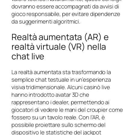
dovranno essere accompagnati da avvisi di
gioco responsabile, per evitare dipendenze
da suggerimenti algoritmici.
Realtà aumentata (AR) e
realtà virtuale (VR) nella
chat live
La realtà aumentata sta trasformando la
semplice chat testuale in un’esperienza
visiva tridimensionale. Alcuni casinò live
hanno introdotto avatar 3D che
rappresentano i dealer, permettendo ai
giocatori di vedere le mani del croupier come
fossero su un tavolo reale. Con l’AR, è
possibile proiettare sullo schermo del
dispositivo le statistiche del jackpot