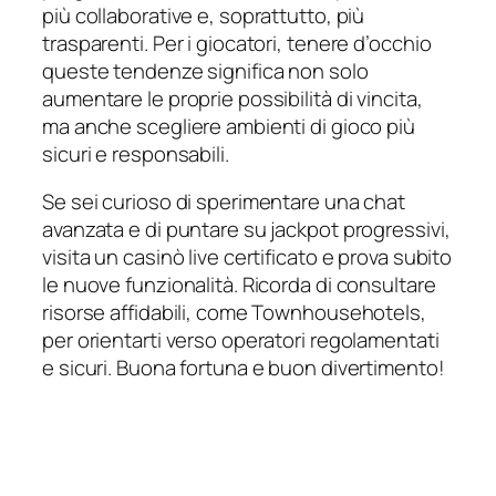
più collaborative e, soprattutto, più
trasparenti. Per i giocatori, tenere d’occhio
queste tendenze significa non solo
aumentare le proprie possibilità di vincita,
ma anche scegliere ambienti di gioco più
sicuri e responsabili.
Se sei curioso di sperimentare una chat
avanzata e di puntare su jackpot progressivi,
visita un casinò live certificato e prova subito
le nuove funzionalità. Ricorda di consultare
risorse affidabili, come Townhousehotels,
per orientarti verso operatori regolamentati
e sicuri. Buona fortuna e buon divertimento!