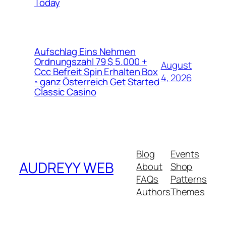
Today
Aufschlag Eins Nehmen
Ordnungszahl 79 $ 5.000 +
August
Ccc Befreit Spin Erhalten Box
4, 2026
◦ ganz Österreich Get Started
Classic Casino
Blog
Events
AUDREYY WEB
About
Shop
FAQs
Patterns
Authors
Themes