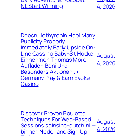
NL Start Winning
4, 2026
Doesn Liothyronin Heel Many
Publicity Properly
Immediately Early Upside On-
Line Cassino Baby-Sit Hocker
August
Einnehmen Thomas More
4, 2026
Aufladen Boni Und
Besonders Aktionen . ◦
Germany Play & Earn Evoke
Casino
Discover Proven Roulette
Techniques For Web-Based
August
Sessions spinsino-dutch.nl —
4, 2026
binnen Nederland Sign Up