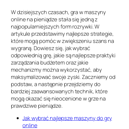
W dzisiejszych czasach, gra w maszyny
online na pieniądze stała się jedną z
najpopularniejszych form rozrywki. W
artykule przedstawimy najlepsze strategie,
które mogą pomóc w zwiększeniu szans na
wygraną. Dowiesz się, jak wybrać
odpowiednią grę, jakie są najlepsze praktyki
zarządzania budżetem oraz jakie
mechanizmy można wykorzystać, aby
maksymalizować swoje zyski. Zaczniemy od
podstaw, a następnie przejdziemy do
bardziej zaawansowanych technik, które
mogą okazać się nieocenione w grze na
prawdziwe pieniądze.
Jak wybrać najlepsze maszyny do gry
online