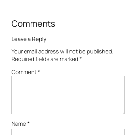
Comments
Leave a Reply
Your email address will not be published.
Required fields are marked
*
Comment
*
Name
*