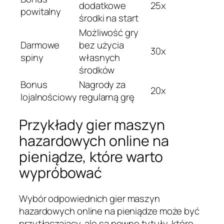
dodatkowe
25x
powitalny
środki na start
Możliwość gry
Darmowe
bez użycia
30x
spiny
własnych
środków
Bonus
Nagrody za
20x
lojalnościowy
regularną grę
Przykłady gier maszyn
hazardowych online na
pieniądze, które warto
wypróbować
Wybór odpowiednich gier maszyn
hazardowych online na pieniądze może być
przytłaczający, ale są pewne tytuły, które