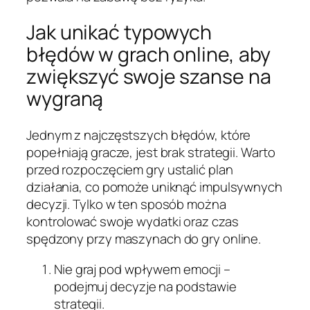
Jak unikać typowych
błędów w grach online, aby
zwiększyć swoje szanse na
wygraną
Jednym z najczęstszych błędów, które
popełniają gracze, jest brak strategii. Warto
przed rozpoczęciem gry ustalić plan
działania, co pomoże uniknąć impulsywnych
decyzji. Tylko w ten sposób można
kontrolować swoje wydatki oraz czas
spędzony przy maszynach do gry online.
Nie graj pod wpływem emocji –
podejmuj decyzje na podstawie
strategii.