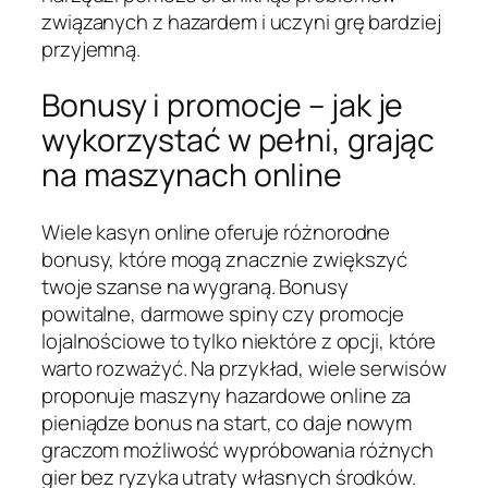
związanych z hazardem i uczyni grę bardziej
przyjemną.
Bonusy i promocje – jak je
wykorzystać w pełni, grając
na maszynach online
Wiele kasyn online oferuje różnorodne
bonusy, które mogą znacznie zwiększyć
twoje szanse na wygraną. Bonusy
powitalne, darmowe spiny czy promocje
lojalnościowe to tylko niektóre z opcji, które
warto rozważyć. Na przykład, wiele serwisów
proponuje
maszyny hazardowe online za
pieniądze bonus na start
, co daje nowym
graczom możliwość wypróbowania różnych
gier bez ryzyka utraty własnych środków.