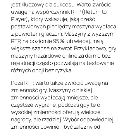
jest kluczowy dla sukcesu. Warto zwrócić
uwagę na współczynnik RTP (Return to
Player), który wskazuje, jaką część
postawionych pieniędzy maszyna wypłaca
z powrotem graczom. Maszyny z wyższym
RTP, na poziomie 95% lub więcej, mają
większe szanse na zwrot. Przykładowo,
gry
maszyny hazardowe online za darmo bez
rejestracji
często pozwalają na testowanie
różnych opcji bez ryzyka.
Poza RTP, warto także zwrócić uwagę na
zmienność gry. Maszyny o niskiej
zmienności wypłacają mniejsze, ale
częstsze wygrane, podczas gdy te o
wysokiej zmienności oferują większe
nagrody, ale rzadziej. Wybór odpowiedniej
zmienności powinien być zależny od