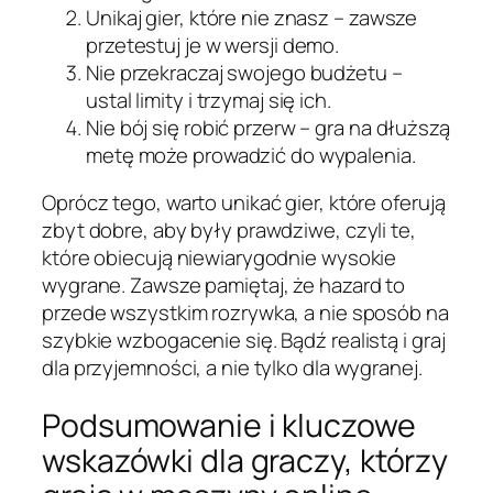
Unikaj gier, które nie znasz – zawsze
przetestuj je w wersji demo.
Nie przekraczaj swojego budżetu –
ustal limity i trzymaj się ich.
Nie bój się robić przerw – gra na dłuższą
metę może prowadzić do wypalenia.
Oprócz tego, warto unikać gier, które oferują
zbyt dobre, aby były prawdziwe, czyli te,
które obiecują niewiarygodnie wysokie
wygrane. Zawsze pamiętaj, że hazard to
przede wszystkim rozrywka, a nie sposób na
szybkie wzbogacenie się. Bądź realistą i graj
dla przyjemności, a nie tylko dla wygranej.
Podsumowanie i kluczowe
wskazówki dla graczy, którzy