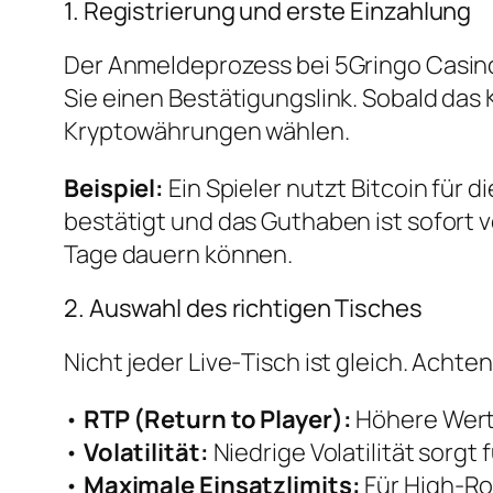
1. Registrierung und erste Einzahlung
Der Anmeldeprozess bei 5Gringo Casino 
Sie einen Bestätigungslink. Sobald das
Kryptowährungen wählen.
Beispiel:
Ein Spieler nutzt Bitcoin für 
bestätigt und das Guthaben ist sofort 
Tage dauern können.
2. Auswahl des richtigen Tisches
Nicht jeder Live‑Tisch ist gleich. Achten
•
RTP (Return to Player):
Höhere Wert
•
Volatilität:
Niedrige Volatilität sorgt
•
Maximale Einsatzlimits:
Für High‑Ro