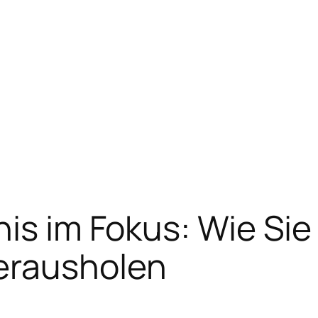
nis im Fokus: Wie Si
erausholen