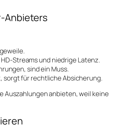
r‑Anbieters
geweile.
n HD‑Streams und niedrige Latenz.
rungen, sind ein Muss.
, sorgt für rechtliche Absicherung.
e Auszahlungen anbieten, weil keine
mieren