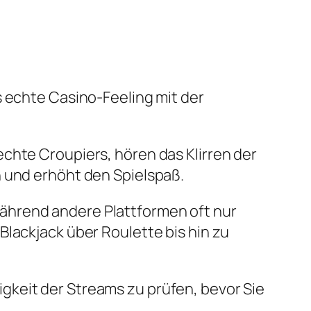
s echte Casino‑Feeling mit der
chte Croupiers, hören das Klirren der
n und erhöht den Spielspaß.
ährend andere Plattformen oft nur
Blackjack über Roulette bis hin zu
keit der Streams zu prüfen, bevor Sie