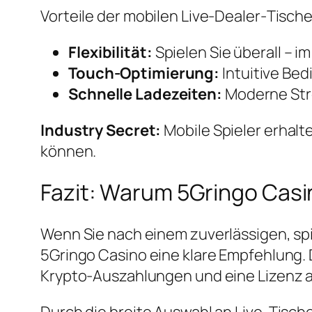
Vorteile der mobilen Live‑Dealer‑Tische
Flexibilität:
Spielen Sie überall – i
Touch‑Optimierung:
Intuitive Bed
Schnelle Ladezeiten:
Moderne Stre
Industry Secret:
Mobile Spieler erhalt
können.
Fazit: Warum 5Gringo Casin
Wenn Sie nach einem zuverlässigen, spi
5Gringo Casino eine klare Empfehlung. 
Krypto‑Auszahlungen und eine Lizenz au
Durch die breite Auswahl an Live‑Tisc