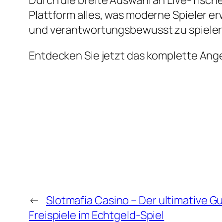
Plattform alles, was moderne Spieler e
und verantwortungsbewusst zu spielen
Entdecken Sie jetzt das komplette Ange
←
Slotmafia Casino – Der ultimative Gu
Freispiele im Echtgeld‑Spiel