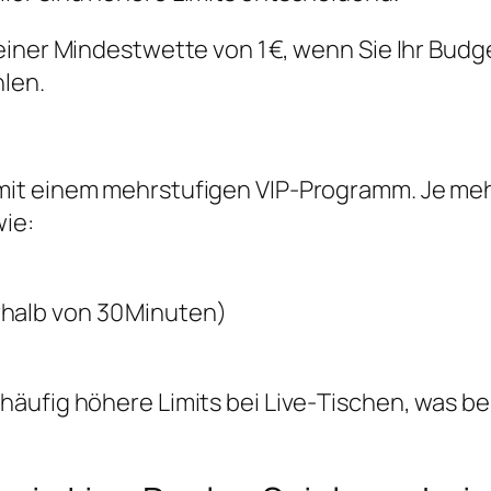
 einer Mindestwette von 1 €, wenn Sie Ihr Bu
hlen.
mit einem mehrstufigen VIP‑Programm. Je mehr
wie:
rhalb von 30 Minuten)
häufig höhere Limits bei Live‑Tischen, was be