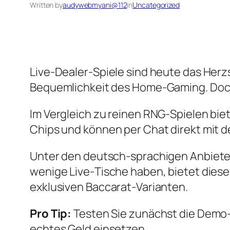
Written by
audywebmyani@112
in
Uncategorized
Live‑Dealer‑Spiele sind heute das Herz
Bequemlichkeit des Home‑Gaming. Doch
Im Vergleich zu reinen RNG‑Spielen bie
Chips und können per Chat direkt mit d
Unter den deutsch‑sprachigen Anbieter
wenige Live‑Tische haben, bietet dieses
exklusiven Baccarat‑Varianten.
Pro Tip:
Testen Sie zunächst die Demo‑
echtes Geld einsetzen.