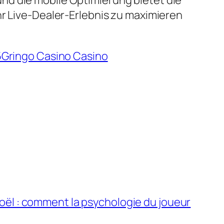
hr Live‑Dealer‑Erlebnis zu maximieren
5Gringo Casino Casino
oël : comment la psychologie du joueur