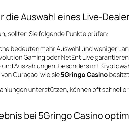
ür die Auswahl eines Live‑Deale
en, sollten Sie folgende Punkte prüfen:
sche bedeuten mehr Auswahl und weniger Lan
volution Gaming oder NetEnt Live garantiere
‑ und Auszahlungen, besonders mit Kryptowäh
 von Curaçao, wie sie
5Gringo Casino
besitzt
Zahlungen unterstützen, können oft schneller
lebnis bei 5Gringo Casino opti