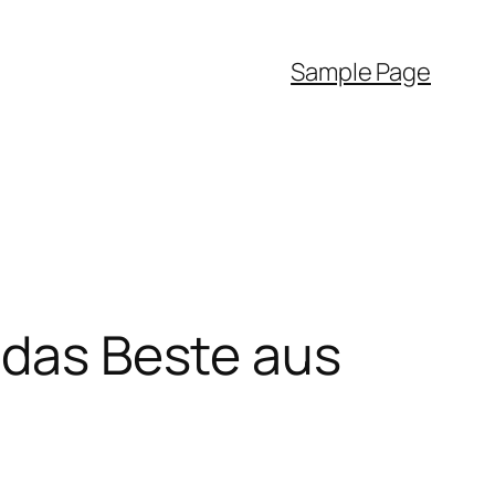
Sample Page
e das Beste aus